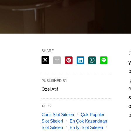
SHARE
Ü
y
p
i
PUBLISHED BY
e
Özel Atıf
s
o
TAGS:
Canlı Slot Siteleri
Çok Popüler
b
Slot Siteleri
En Çok Kazandıran
Slot Siteleri
En İyi Slot Siteleri