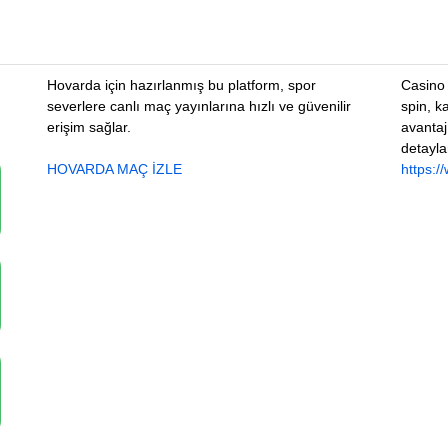
Hovarda için hazırlanmış bu platform, spor
Casino 
severlere canlı maç yayınlarına hızlı ve güvenilir
spin, k
erişim sağlar.
avantaj
detayla
HOVARDA MAÇ İZLE
https:/