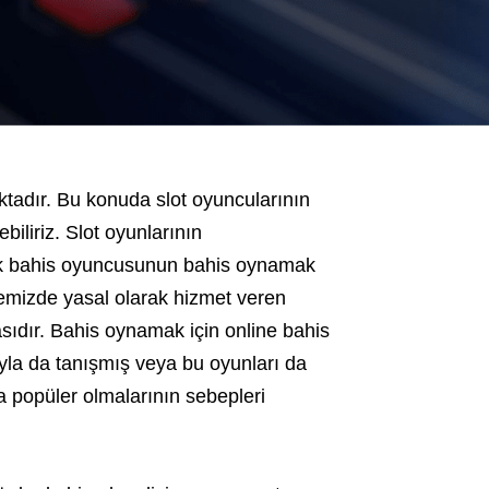
ktadır. Bu konuda slot oyuncularının
iliriz. Slot oyunlarının
çok bahis oyuncusunun bahis oynamak
lkemizde yasal olarak hizmet veren
asıdır. Bahis oynamak için online bahis
arıyla da tanışmış veya bu oyunları da
a popüler olmalarının sebepleri