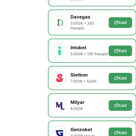
Davegas
Katıl
5.000₺ + 300
freespin
Intobet
Katıl
5.000₺ + 150 freespin
Slotbon
Katıl
7.500₺ + %200
Milyar
Katıl
8.000₺
Genzobet
Katıl
4.000₺ Her Ay