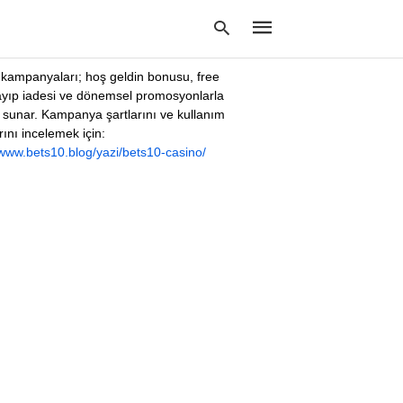
kampanyaları; hoş geldin bonusu, free
ayıp iadesi ve dönemsel promosyonlarla
 sunar. Kampanya şartlarını ve kullanım
rını incelemek için:
Type
/www.bets10.blog/yazi/bets10-casino/
your
search
query
and
hit
enter: