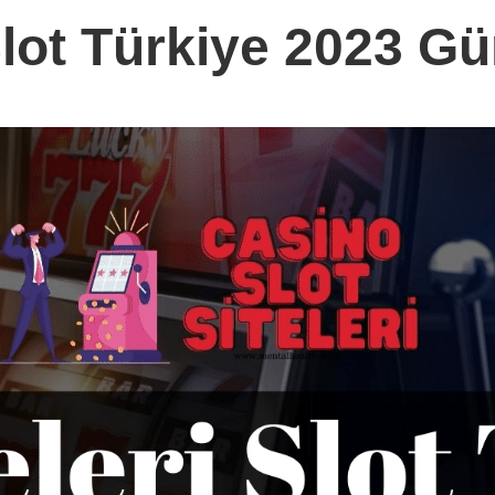
 Slot Türkiye 2023 Gü