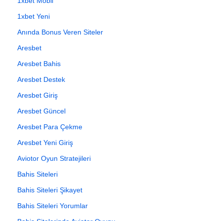
1xbet Mobil
1xbet Yeni
Anında Bonus Veren Siteler
Aresbet
Aresbet Bahis
Aresbet Destek
Aresbet Giriş
Aresbet Güncel
Aresbet Para Çekme
Aresbet Yeni Giriş
Aviotor Oyun Stratejileri
Bahis Siteleri
Bahis Siteleri Şikayet
Bahis Siteleri Yorumlar