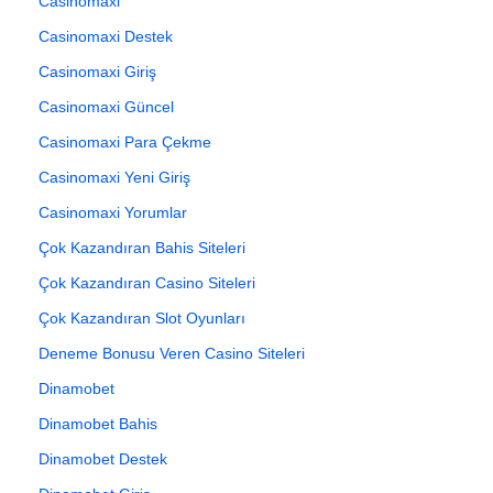
Casinomaxi
Casinomaxi Destek
Casinomaxi Giriş
Casinomaxi Güncel
Casinomaxi Para Çekme
Casinomaxi Yeni Giriş
Casinomaxi Yorumlar
Çok Kazandıran Bahis Siteleri
Çok Kazandıran Casino Siteleri
Çok Kazandıran Slot Oyunları
Deneme Bonusu Veren Casino Siteleri
Dinamobet
Dinamobet Bahis
Dinamobet Destek