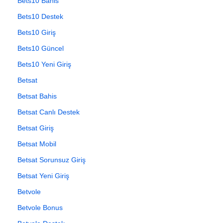
Bets10 Bahis
Bets10 Destek
Bets10 Giriş
Bets10 Güncel
Bets10 Yeni Giriş
Betsat
Betsat Bahis
Betsat Canlı Destek
Betsat Giriş
Betsat Mobil
Betsat Sorunsuz Giriş
Betsat Yeni Giriş
Betvole
Betvole Bonus