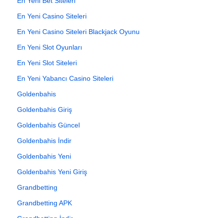
En Yeni Bet Siteleri
En Yeni Casino Siteleri
En Yeni Casino Siteleri Blackjack Oyunu
En Yeni Slot Oyunları
En Yeni Slot Siteleri
En Yeni Yabancı Casino Siteleri
Goldenbahis
Goldenbahis Giriş
Goldenbahis Güncel
Goldenbahis İndir
Goldenbahis Yeni
Goldenbahis Yeni Giriş
Grandbetting
Grandbetting APK