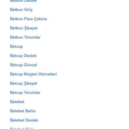
Betboo Destek
Betboo Giriş
Betboo Para Çekme
Betboo Şikayet
Betboo Yorumlar
Betcup
Betcup Destek
Betcup Güncel
Betcup Müşteri Hizmetleri
Betcup Şikayet
Betcup Yorumlar
Betebet
Betebet Bahis
Betebet Destek