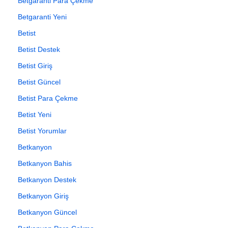
Betgaranti Para Çekme
Betgaranti Yeni
Betist
Betist Destek
Betist Giriş
Betist Güncel
Betist Para Çekme
Betist Yeni
Betist Yorumlar
Betkanyon
Betkanyon Bahis
Betkanyon Destek
Betkanyon Giriş
Betkanyon Güncel