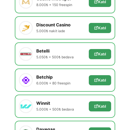
Katıl
8.000₺ + 150 freespin
Discount Casino
Katıl
5.000₺ nakit iade
Betelli
Katıl
5.050₺ + 500₺ bedava
Betchip
Katıl
6.000₺ + 80 freespin
Winnit
Katıl
5.000₺ + 500₺ bedava
Davegas