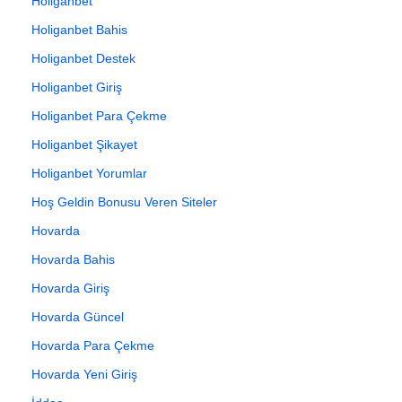
Holiganbet
Holiganbet Bahis
Holiganbet Destek
Holiganbet Giriş
Holiganbet Para Çekme
Holiganbet Şikayet
Holiganbet Yorumlar
Hoş Geldin Bonusu Veren Siteler
Hovarda
Hovarda Bahis
Hovarda Giriş
Hovarda Güncel
Hovarda Para Çekme
Hovarda Yeni Giriş