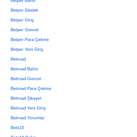
Betper Bahis
Betper Destek
Betper Giriş
Betper Güncel
Betper Para Çekme
Betper Yeni Giriş
Betroad
Betroad Bahis
Betroad Güncel
Betroad Para Çekme
Betroad Şikayet
Betroad Yeni Giriş
Betroad Yorumlar
Bets10