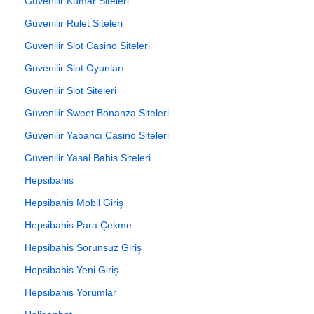
Güvenilir Kumar Siteleri
Güvenilir Rulet Siteleri
Güvenilir Slot Casino Siteleri
Güvenilir Slot Oyunları
Güvenilir Slot Siteleri
Güvenilir Sweet Bonanza Siteleri
Güvenilir Yabancı Casino Siteleri
Güvenilir Yasal Bahis Siteleri
Hepsibahis
Hepsibahis Mobil Giriş
Hepsibahis Para Çekme
Hepsibahis Sorunsuz Giriş
Hepsibahis Yeni Giriş
Hepsibahis Yorumlar