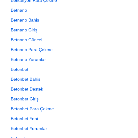
Betkanyon Para Çekme
Betnano
Betnano Bahis
Betnano Giriş
Betnano Güncel
Betnano Para Çekme
Betnano Yorumlar
Betonbet
Betonbet Bahis
Betonbet Destek
Betonbet Giriş
Betonbet Para Çekme
Betonbet Yeni
Betonbet Yorumlar