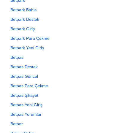
Betpark
Betpark Bahis
Betpark Destek
Betpark Giriş
Betpark Para Çekme
Betpark Yeni Giriş
Betpas
Betpas Destek
Betpas Güncel
Betpas Para Çekme
Betpas Şikayet
Betpas Yeni Giriş
Betpas Yorumlar
Betper