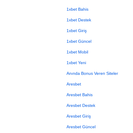
1xbet Bahis
1xbet Destek
1xbet Giriş
1xbet Güncel
1xbet Mobil
1xbet Yeni
Anında Bonus Veren Siteler
Aresbet
Aresbet Bahis
Aresbet Destek
Aresbet Giriş
Aresbet Güncel