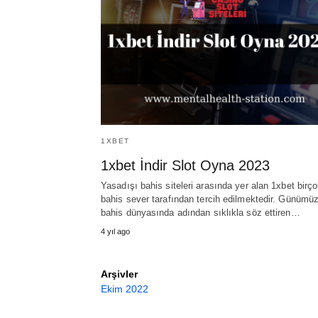
1XBET
1xbet İndir Slot Oyna 2023
Yasadışı bahis siteleri arasında yer alan 1xbet birç
bahis sever tarafından tercih edilmektedir. Günümü
bahis dünyasında adından sıklıkla söz ettiren…
4 yıl ago
Arşivler
Ekim 2022