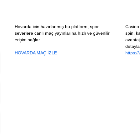
Hovarda için hazırlanmış bu platform, spor
Casino 
severlere canlı maç yayınlarına hızlı ve güvenilir
spin, k
erişim sağlar.
avantaj
detayla
HOVARDA MAÇ İZLE
https:/