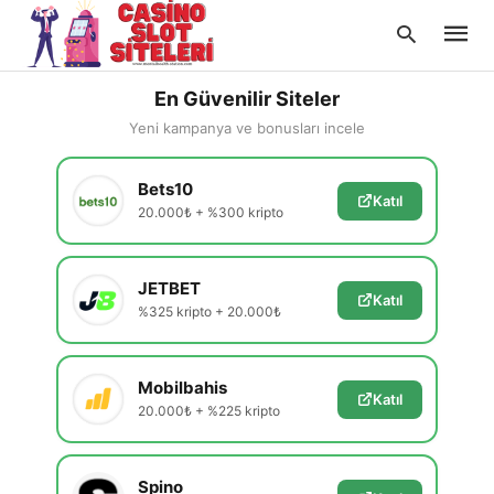
En Güvenilir Siteler
Yeni kampanya ve bonusları incele
Type
Bets10
your
Katıl
searc
20.000₺ + %300 kripto
query
and
hit
enter:
JETBET
Katıl
%325 kripto + 20.000₺
Mobilbahis
Katıl
20.000₺ + %225 kripto
Spino