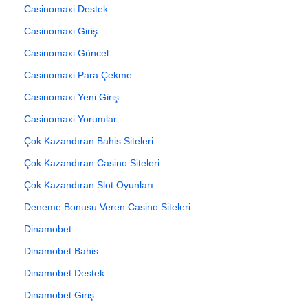
Casinomaxi Destek
Casinomaxi Giriş
Casinomaxi Güncel
Casinomaxi Para Çekme
Casinomaxi Yeni Giriş
Casinomaxi Yorumlar
Çok Kazandıran Bahis Siteleri
Çok Kazandıran Casino Siteleri
Çok Kazandıran Slot Oyunları
Deneme Bonusu Veren Casino Siteleri
Dinamobet
Dinamobet Bahis
Dinamobet Destek
Dinamobet Giriş