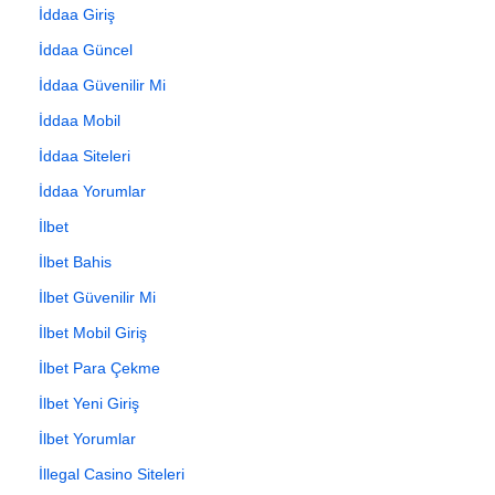
İddaa Giriş
İddaa Güncel
İddaa Güvenilir Mi
İddaa Mobil
İddaa Siteleri
İddaa Yorumlar
İlbet
İlbet Bahis
İlbet Güvenilir Mi
İlbet Mobil Giriş
İlbet Para Çekme
İlbet Yeni Giriş
İlbet Yorumlar
İllegal Casino Siteleri