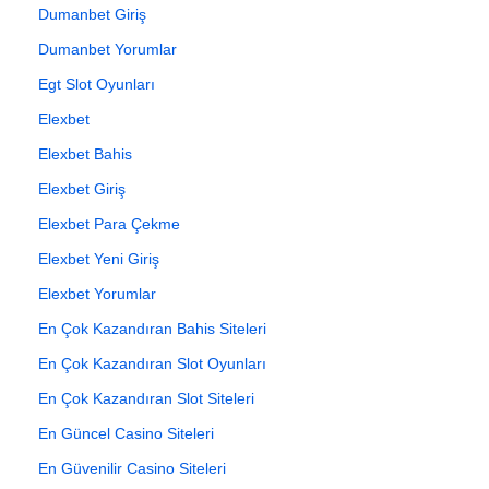
Dumanbet Giriş
Dumanbet Yorumlar
Egt Slot Oyunları
Elexbet
Elexbet Bahis
Elexbet Giriş
Elexbet Para Çekme
Elexbet Yeni Giriş
Elexbet Yorumlar
En Çok Kazandıran Bahis Siteleri
En Çok Kazandıran Slot Oyunları
En Çok Kazandıran Slot Siteleri
En Güncel Casino Siteleri
En Güvenilir Casino Siteleri