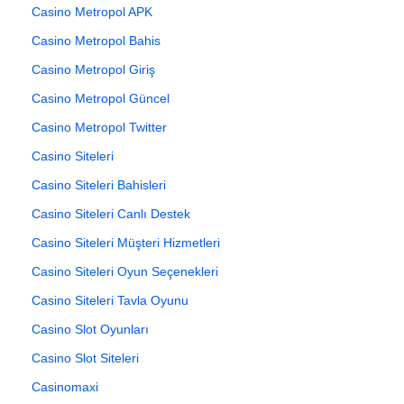
Casino Metropol APK
Casino Metropol Bahis
Casino Metropol Giriş
Casino Metropol Güncel
Casino Metropol Twitter
Casino Siteleri
Casino Siteleri Bahisleri
Casino Siteleri Canlı Destek
Casino Siteleri Müşteri Hizmetleri
Casino Siteleri Oyun Seçenekleri
Casino Siteleri Tavla Oyunu
Casino Slot Oyunları
Casino Slot Siteleri
Casinomaxi