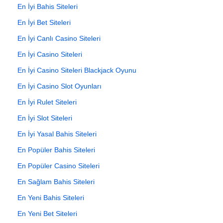
En İyi Bahis Siteleri
En İyi Bet Siteleri
En İyi Canlı Casino Siteleri
En İyi Casino Siteleri
En İyi Casino Siteleri Blackjack Oyunu
En İyi Casino Slot Oyunları
En İyi Rulet Siteleri
En İyi Slot Siteleri
En İyi Yasal Bahis Siteleri
En Popüler Bahis Siteleri
En Popüler Casino Siteleri
En Sağlam Bahis Siteleri
En Yeni Bahis Siteleri
En Yeni Bet Siteleri