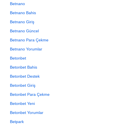
Betnano
Betnano Bahis
Betnano Giriş
Betnano Güncel
Betnano Para Çekme
Betnano Yorumlar
Betonbet
Betonbet Bahis
Betonbet Destek
Betonbet Giriş
Betonbet Para Çekme
Betonbet Yeni
Betonbet Yorumlar
Betpark