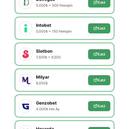
Katıl
5.000₺ + 300 freespin
Intobet
Katıl
5.000₺ + 150 freespin
Slotbon
Katıl
7.500₺ + %200
Milyar
Katıl
8.000₺
Genzobet
Katıl
4.000₺ Her Ay
Hovarda