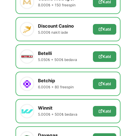
Katıl
8.000₺ + 150 freespin
Discount Casino
Katıl
5.000₺ nakit iade
Betelli
Katıl
5.050₺ + 500₺ bedava
Betchip
Katıl
6.000₺ + 80 freespin
Winnit
Katıl
5.000₺ + 500₺ bedava
Davegas