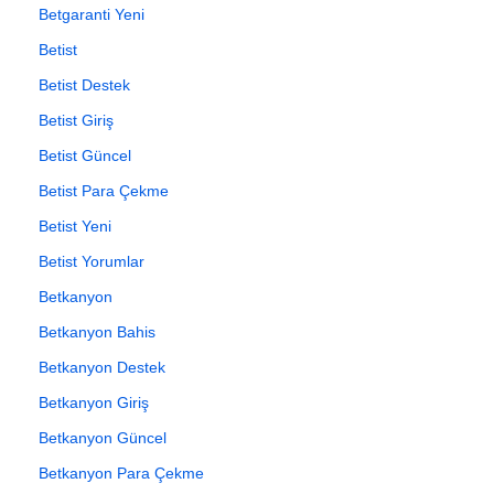
Betgaranti Yeni
Betist
Betist Destek
Betist Giriş
Betist Güncel
Betist Para Çekme
Betist Yeni
Betist Yorumlar
Betkanyon
Betkanyon Bahis
Betkanyon Destek
Betkanyon Giriş
Betkanyon Güncel
Betkanyon Para Çekme