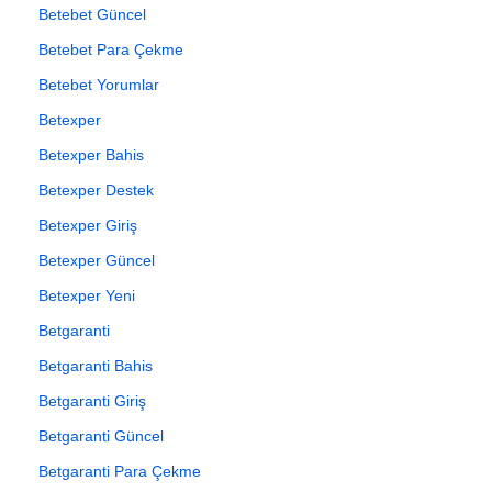
Betebet Güncel
Betebet Para Çekme
Betebet Yorumlar
Betexper
Betexper Bahis
Betexper Destek
Betexper Giriş
Betexper Güncel
Betexper Yeni
Betgaranti
Betgaranti Bahis
Betgaranti Giriş
Betgaranti Güncel
Betgaranti Para Çekme