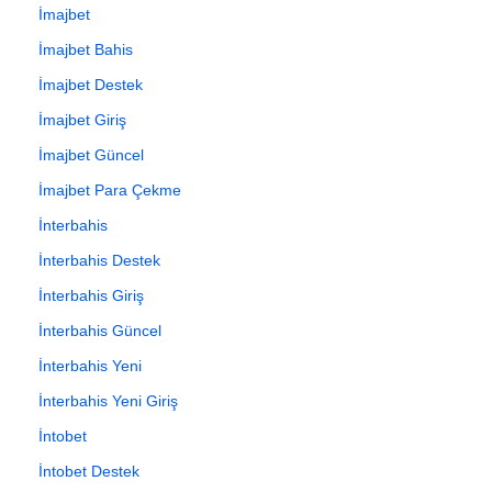
İmajbet
İmajbet Bahis
İmajbet Destek
İmajbet Giriş
İmajbet Güncel
İmajbet Para Çekme
İnterbahis
İnterbahis Destek
İnterbahis Giriş
İnterbahis Güncel
İnterbahis Yeni
İnterbahis Yeni Giriş
İntobet
İntobet Destek