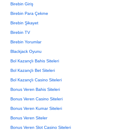
Birebin Giriş
Birebin Para Çekme
Birebin Şikayet
Birebin TV
Birebin Yorumlar
Blackjack Oyunu
Bol Kazançlı Bahis Siteleri
Bol Kazançlı Bet Siteleri
Bol Kazançlı Casino Siteleri
Bonus Veren Bahis Siteleri
Bonus Veren Casino Siteleri
Bonus Veren Kumar Siteleri
Bonus Veren Siteler
Bonus Veren Slot Casino Siteleri