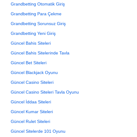
Grandbetting Otomatik Giriş
Grandbetting Para Çekme
Grandbetting Sorunsuz Giriş
Grandbetting Yeni Giriş
Güncel Bahis Siteleri
Güncel Bahis Sitelerinde Tavla
Güncel Bet Siteleri
Güncel Blackjack Oyunu
Güncel Casino Siteleri
Güncel Casino Siteleri Tavla Oyunu
Güncel İddaa Siteleri
Güncel Kumar Siteleri
Güncel Rulet Siteleri
Güncel Sitelerde 101 Oyunu