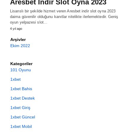
Aresbet İndir Slot Oyna 2023
Lisanslı bir şekilde hizmet veren Aresbet indir slot oyna 2023
daima güvenilir olduğunu kanıtlar nitelikte ilerlemektedir. Geniş
oyun yelpazesi slot…
4 yıl ago
Arşivler
Ekim 2022
Kategoriler
101 Oyunu
1xbet
1xbet Bahis
1xbet Destek
1xbet Giriş
1xbet Güncel
1xbet Mobil