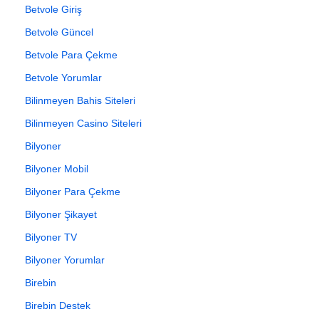
Betvole Giriş
Betvole Güncel
Betvole Para Çekme
Betvole Yorumlar
Bilinmeyen Bahis Siteleri
Bilinmeyen Casino Siteleri
Bilyoner
Bilyoner Mobil
Bilyoner Para Çekme
Bilyoner Şikayet
Bilyoner TV
Bilyoner Yorumlar
Birebin
Birebin Destek