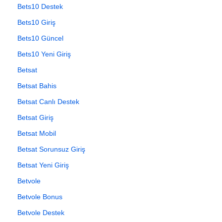
Bets10 Destek
Bets10 Giriş
Bets10 Güncel
Bets10 Yeni Giriş
Betsat
Betsat Bahis
Betsat Canlı Destek
Betsat Giriş
Betsat Mobil
Betsat Sorunsuz Giriş
Betsat Yeni Giriş
Betvole
Betvole Bonus
Betvole Destek