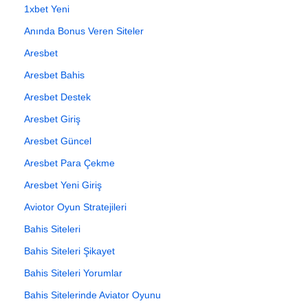
1xbet Yeni
Anında Bonus Veren Siteler
Aresbet
Aresbet Bahis
Aresbet Destek
Aresbet Giriş
Aresbet Güncel
Aresbet Para Çekme
Aresbet Yeni Giriş
Aviotor Oyun Stratejileri
Bahis Siteleri
Bahis Siteleri Şikayet
Bahis Siteleri Yorumlar
Bahis Sitelerinde Aviator Oyunu