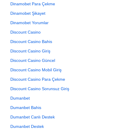
Dinamobet Para Çekme
Dinamobet Şikayet
Dinamobet Yorumlar
Discount Casino
Discount Casino Bahis
Discount Casino Giriş
Discount Casino Güncel
Discount Casino Mobil Giriş
Discount Casino Para Çekme
Discount Casino Sorunsuz Giriş
Dumanbet
Dumanbet Bahis
Dumanbet Canlı Destek
Dumanbet Destek