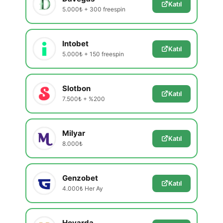
Katıl
5.000₺ + 300 freespin
Intobet
Katıl
5.000₺ + 150 freespin
Slotbon
Katıl
7.500₺ + %200
Milyar
Katıl
8.000₺
Genzobet
Katıl
4.000₺ Her Ay
Hovarda