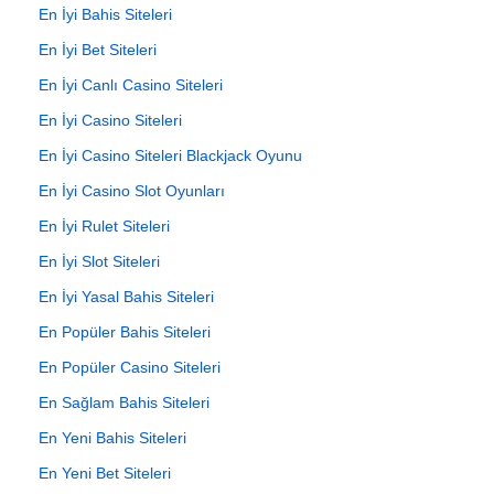
En İyi Bahis Siteleri
En İyi Bet Siteleri
En İyi Canlı Casino Siteleri
En İyi Casino Siteleri
En İyi Casino Siteleri Blackjack Oyunu
En İyi Casino Slot Oyunları
En İyi Rulet Siteleri
En İyi Slot Siteleri
En İyi Yasal Bahis Siteleri
En Popüler Bahis Siteleri
En Popüler Casino Siteleri
En Sağlam Bahis Siteleri
En Yeni Bahis Siteleri
En Yeni Bet Siteleri