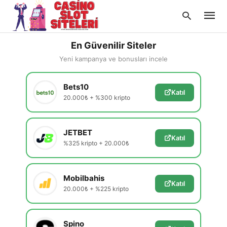
En Güvenilir Siteler
Yeni kampanya ve bonusları incele
Type
Bets10
your
Katıl
searc
20.000₺ + %300 kripto
query
and
hit
enter:
JETBET
Katıl
%325 kripto + 20.000₺
Mobilbahis
Katıl
20.000₺ + %225 kripto
Spino