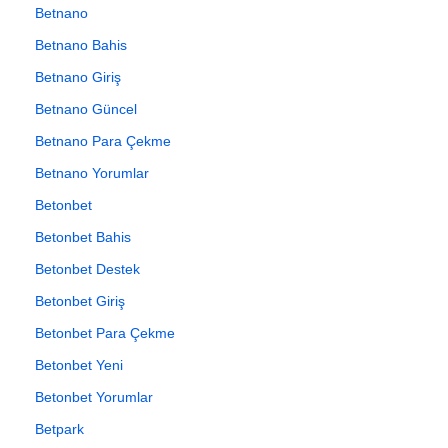
Betnano
Betnano Bahis
Betnano Giriş
Betnano Güncel
Betnano Para Çekme
Betnano Yorumlar
Betonbet
Betonbet Bahis
Betonbet Destek
Betonbet Giriş
Betonbet Para Çekme
Betonbet Yeni
Betonbet Yorumlar
Betpark