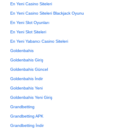
En Yeni Casino Siteleri
En Yeni Casino Siteleri Blackjack Oyunu
En Yeni Slot Oyunları
En Yeni Slot Siteleri
En Yeni Yabancı Casino Siteleri
Goldenbahis
Goldenbahis Giriş
Goldenbahis Güncel
Goldenbahis İndir
Goldenbahis Yeni
Goldenbahis Yeni Giriş
Grandbetting
Grandbetting APK
Grandbetting İndir