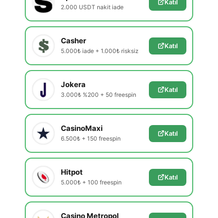
Katıl
2.000 USDT nakit iade
Casher
Katıl
5.000₺ iade + 1.000₺ risksiz
Jokera
Katıl
3.000₺ %200 + 50 freespin
CasinoMaxi
Katıl
6.500₺ + 150 freespin
Hitpot
Katıl
5.000₺ + 100 freespin
Casino Metropol