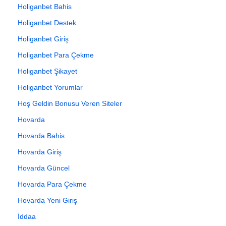
Holiganbet Bahis
Holiganbet Destek
Holiganbet Giriş
Holiganbet Para Çekme
Holiganbet Şikayet
Holiganbet Yorumlar
Hoş Geldin Bonusu Veren Siteler
Hovarda
Hovarda Bahis
Hovarda Giriş
Hovarda Güncel
Hovarda Para Çekme
Hovarda Yeni Giriş
İddaa