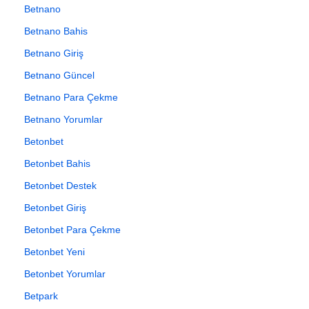
Betnano
Betnano Bahis
Betnano Giriş
Betnano Güncel
Betnano Para Çekme
Betnano Yorumlar
Betonbet
Betonbet Bahis
Betonbet Destek
Betonbet Giriş
Betonbet Para Çekme
Betonbet Yeni
Betonbet Yorumlar
Betpark