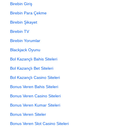
Birebin Giriş
Birebin Para Çekme
Birebin Şikayet
Birebin TV
Birebin Yorumlar
Blackjack Oyunu
Bol Kazançlı Bahis Siteleri
Bol Kazançlı Bet Siteleri
Bol Kazançlı Casino Siteleri
Bonus Veren Bahis Siteleri
Bonus Veren Casino Siteleri
Bonus Veren Kumar Siteleri
Bonus Veren Siteler
Bonus Veren Slot Casino Siteleri