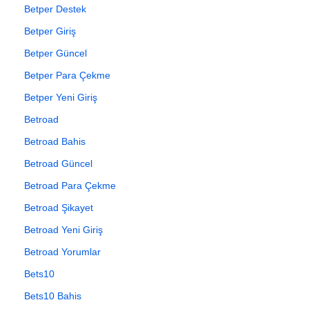
Betper Destek
Betper Giriş
Betper Güncel
Betper Para Çekme
Betper Yeni Giriş
Betroad
Betroad Bahis
Betroad Güncel
Betroad Para Çekme
Betroad Şikayet
Betroad Yeni Giriş
Betroad Yorumlar
Bets10
Bets10 Bahis