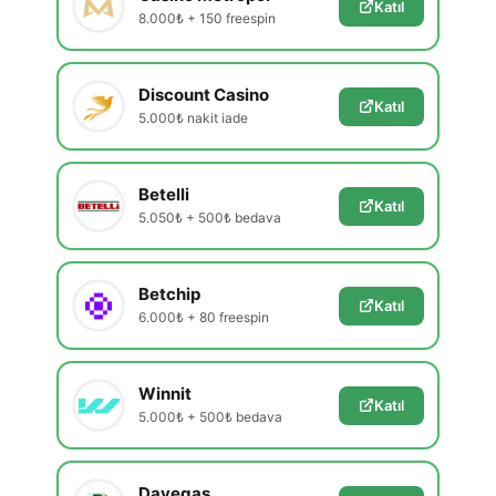
Katıl
8.000₺ + 150 freespin
Discount Casino
Katıl
5.000₺ nakit iade
Betelli
Katıl
5.050₺ + 500₺ bedava
Betchip
Katıl
6.000₺ + 80 freespin
Winnit
Katıl
5.000₺ + 500₺ bedava
Davegas