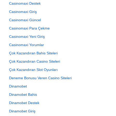
Casinomaxi Destek
Casinomaxi Giriş
Casinomaxi Güncel
Casinomaxi Para Çekme
Casinomaxi Yeni Giriş
Casinomaxi Yorumlar
Çok Kazandıran Bahis Siteleri
Çok Kazandıran Casino Siteleri
Çok Kazandıran Slot Oyunları
Deneme Bonusu Veren Casino Siteleri
Dinamobet
Dinamobet Bahis
Dinamobet Destek
Dinamobet Giriş