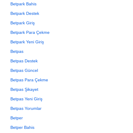
Betpark Bahis
Betpark Destek
Betpark Giriş
Betpark Para Çekme
Betpark Yeni Giriş
Betpas
Betpas Destek
Betpas Güncel
Betpas Para Çekme
Betpas Şikayet
Betpas Yeni Giriş
Betpas Yorumlar
Betper
Betper Bahis