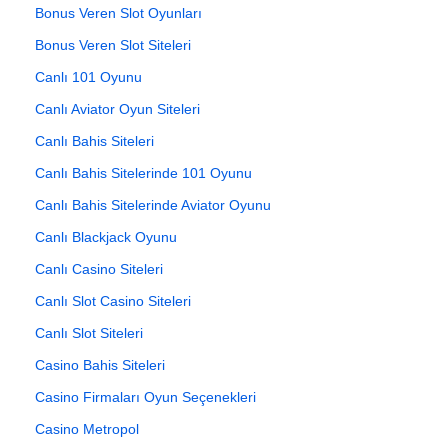
Bonus Veren Slot Oyunları
Bonus Veren Slot Siteleri
Canlı 101 Oyunu
Canlı Aviator Oyun Siteleri
Canlı Bahis Siteleri
Canlı Bahis Sitelerinde 101 Oyunu
Canlı Bahis Sitelerinde Aviator Oyunu
Canlı Blackjack Oyunu
Canlı Casino Siteleri
Canlı Slot Casino Siteleri
Canlı Slot Siteleri
Casino Bahis Siteleri
Casino Firmaları Oyun Seçenekleri
Casino Metropol