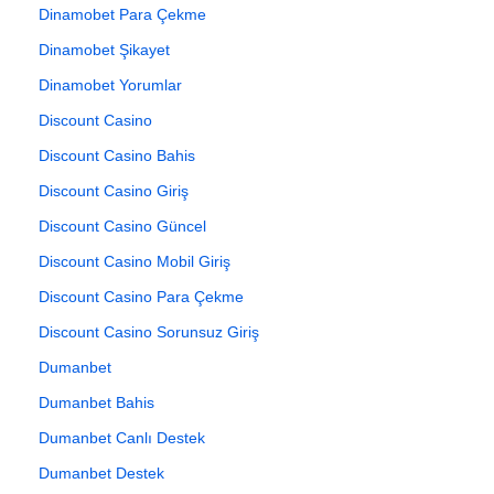
Dinamobet Para Çekme
Dinamobet Şikayet
Dinamobet Yorumlar
Discount Casino
Discount Casino Bahis
Discount Casino Giriş
Discount Casino Güncel
Discount Casino Mobil Giriş
Discount Casino Para Çekme
Discount Casino Sorunsuz Giriş
Dumanbet
Dumanbet Bahis
Dumanbet Canlı Destek
Dumanbet Destek