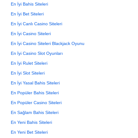
En İyi Bahis Siteleri
En İyi Bet Siteleri
En İyi Canlı Casino Siteleri
En İyi Casino Siteleri
En İyi Casino Siteleri Blackjack Oyunu
En İyi Casino Slot Oyunları
En İyi Rulet Siteleri
En İyi Slot Siteleri
En İyi Yasal Bahis Siteleri
En Popüler Bahis Siteleri
En Popüler Casino Siteleri
En Sağlam Bahis Siteleri
En Yeni Bahis Siteleri
En Yeni Bet Siteleri