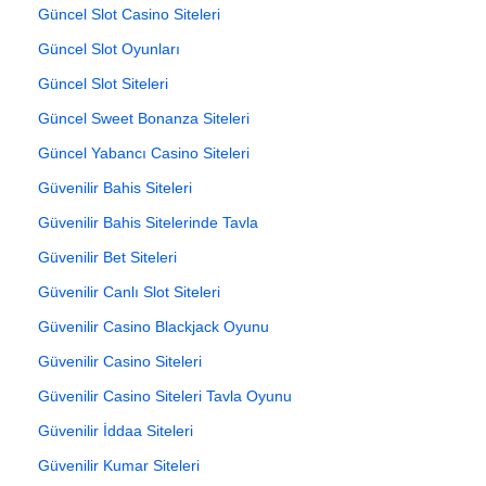
Güncel Slot Casino Siteleri
Güncel Slot Oyunları
Güncel Slot Siteleri
Güncel Sweet Bonanza Siteleri
Güncel Yabancı Casino Siteleri
Güvenilir Bahis Siteleri
Güvenilir Bahis Sitelerinde Tavla
Güvenilir Bet Siteleri
Güvenilir Canlı Slot Siteleri
Güvenilir Casino Blackjack Oyunu
Güvenilir Casino Siteleri
Güvenilir Casino Siteleri Tavla Oyunu
Güvenilir İddaa Siteleri
Güvenilir Kumar Siteleri