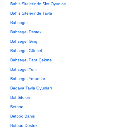
Bahis Sitelerinde Slot Oyunları
Bahis Sitelerinde Tavla
Bahsegel
Bahsegel Destek
Bahsegel Giriş
Bahsegel Güncel
Bahsegel Para Çekme
Bahsegel Yeni
Bahsegel Yorumlar
Bedava Tavla Oyunları
Bet Siteleri
Betboo
Betboo Bahis
Betboo Destek