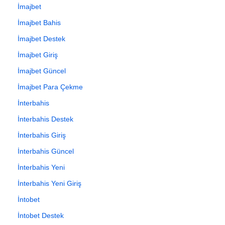
İmajbet
İmajbet Bahis
İmajbet Destek
İmajbet Giriş
İmajbet Güncel
İmajbet Para Çekme
İnterbahis
İnterbahis Destek
İnterbahis Giriş
İnterbahis Güncel
İnterbahis Yeni
İnterbahis Yeni Giriş
İntobet
İntobet Destek