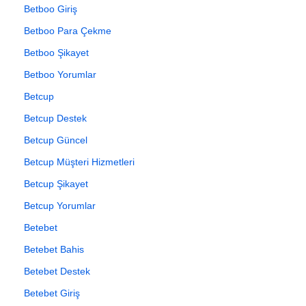
Betboo Giriş
Betboo Para Çekme
Betboo Şikayet
Betboo Yorumlar
Betcup
Betcup Destek
Betcup Güncel
Betcup Müşteri Hizmetleri
Betcup Şikayet
Betcup Yorumlar
Betebet
Betebet Bahis
Betebet Destek
Betebet Giriş