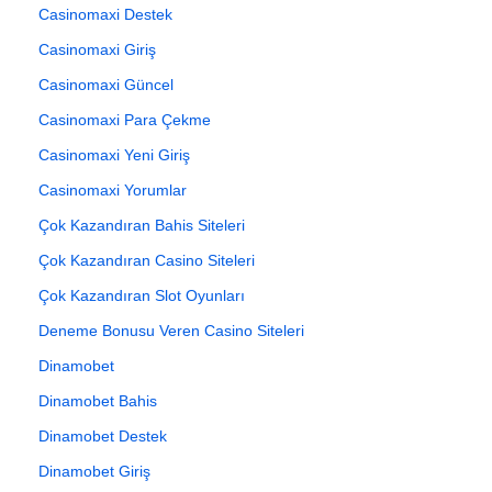
Casinomaxi Destek
Casinomaxi Giriş
Casinomaxi Güncel
Casinomaxi Para Çekme
Casinomaxi Yeni Giriş
Casinomaxi Yorumlar
Çok Kazandıran Bahis Siteleri
Çok Kazandıran Casino Siteleri
Çok Kazandıran Slot Oyunları
Deneme Bonusu Veren Casino Siteleri
Dinamobet
Dinamobet Bahis
Dinamobet Destek
Dinamobet Giriş