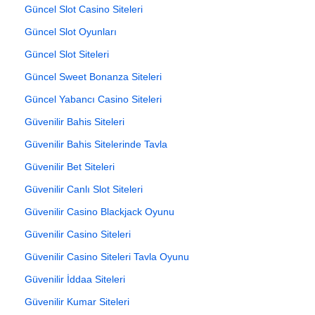
Güncel Slot Casino Siteleri
Güncel Slot Oyunları
Güncel Slot Siteleri
Güncel Sweet Bonanza Siteleri
Güncel Yabancı Casino Siteleri
Güvenilir Bahis Siteleri
Güvenilir Bahis Sitelerinde Tavla
Güvenilir Bet Siteleri
Güvenilir Canlı Slot Siteleri
Güvenilir Casino Blackjack Oyunu
Güvenilir Casino Siteleri
Güvenilir Casino Siteleri Tavla Oyunu
Güvenilir İddaa Siteleri
Güvenilir Kumar Siteleri