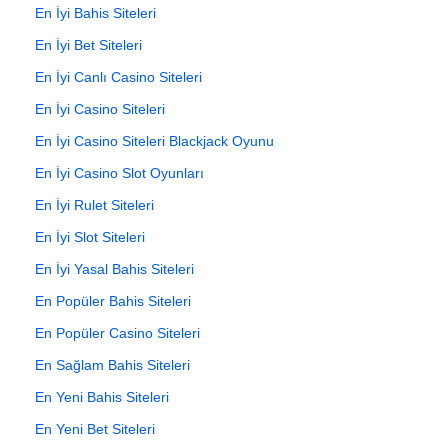
En İyi Bahis Siteleri
En İyi Bet Siteleri
En İyi Canlı Casino Siteleri
En İyi Casino Siteleri
En İyi Casino Siteleri Blackjack Oyunu
En İyi Casino Slot Oyunları
En İyi Rulet Siteleri
En İyi Slot Siteleri
En İyi Yasal Bahis Siteleri
En Popüler Bahis Siteleri
En Popüler Casino Siteleri
En Sağlam Bahis Siteleri
En Yeni Bahis Siteleri
En Yeni Bet Siteleri