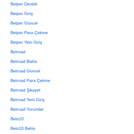
Betper Destek
Betper Giriş
Betper Güncel
Betper Para Çekme
Betper Yeni Giriş
Betroad
Betroad Bahis
Betroad Güncel
Betroad Para Çekme
Betroad Şikayet
Betroad Yeni Giriş
Betroad Yorumlar
Bets10
Bets10 Bahis