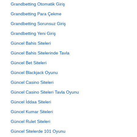
Grandbetting Otomatik Giriş
Grandbetting Para Çekme
Grandbetting Sorunsuz Giriş
Grandbetting Yeni Giriş
Güncel Bahis Siteleri
Güncel Bahis Sitelerinde Tavla
Güncel Bet Siteleri
Güncel Blackjack Oyunu
Güncel Casino Siteleri
Güncel Casino Siteleri Tavla Oyunu
Güncel İddaa Siteleri
Güncel Kumar Siteleri
Güncel Rulet Siteleri
Güncel Sitelerde 101 Oyunu