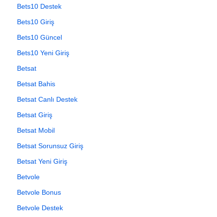
Bets10 Destek
Bets10 Giriş
Bets10 Güncel
Bets10 Yeni Giriş
Betsat
Betsat Bahis
Betsat Canlı Destek
Betsat Giriş
Betsat Mobil
Betsat Sorunsuz Giriş
Betsat Yeni Giriş
Betvole
Betvole Bonus
Betvole Destek