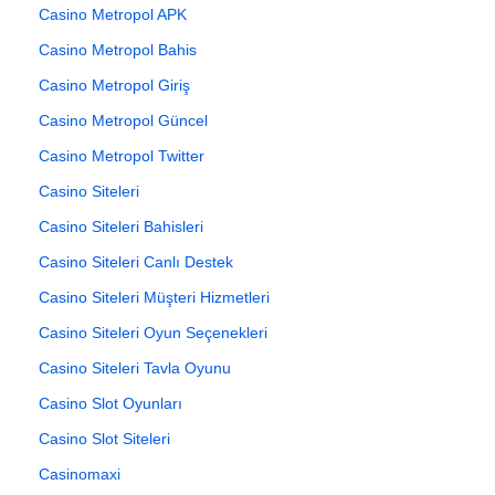
Casino Metropol APK
Casino Metropol Bahis
Casino Metropol Giriş
Casino Metropol Güncel
Casino Metropol Twitter
Casino Siteleri
Casino Siteleri Bahisleri
Casino Siteleri Canlı Destek
Casino Siteleri Müşteri Hizmetleri
Casino Siteleri Oyun Seçenekleri
Casino Siteleri Tavla Oyunu
Casino Slot Oyunları
Casino Slot Siteleri
Casinomaxi