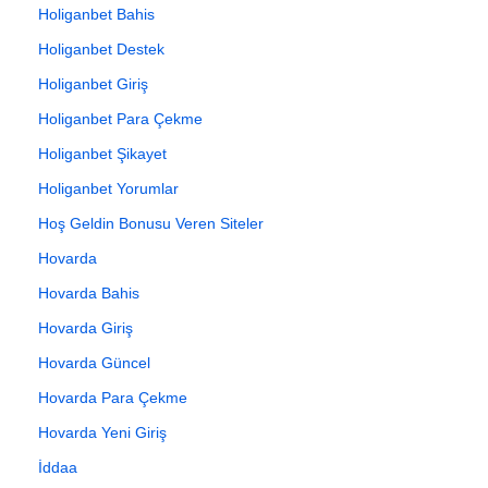
Holiganbet Bahis
Holiganbet Destek
Holiganbet Giriş
Holiganbet Para Çekme
Holiganbet Şikayet
Holiganbet Yorumlar
Hoş Geldin Bonusu Veren Siteler
Hovarda
Hovarda Bahis
Hovarda Giriş
Hovarda Güncel
Hovarda Para Çekme
Hovarda Yeni Giriş
İddaa