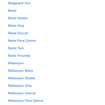
Betgaranti Yeni
Betist
Betist Destek
Betist Giriş
Betist Güncel
Betist Para Çekme
Betist Yeni
Betist Yorumlar
Betkanyon
Betkanyon Bahis
Betkanyon Destek
Betkanyon Giriş
Betkanyon Güncel
Betkanyon Para Çekme