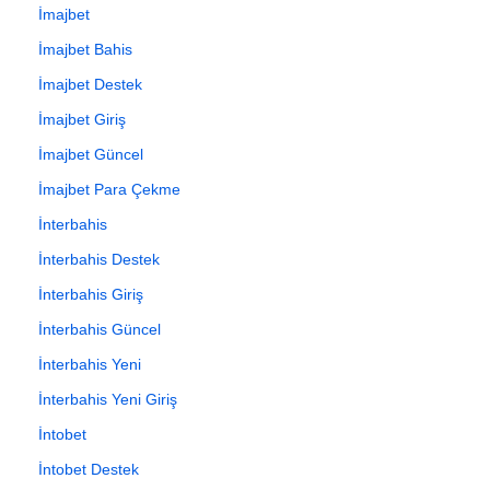
İmajbet
İmajbet Bahis
İmajbet Destek
İmajbet Giriş
İmajbet Güncel
İmajbet Para Çekme
İnterbahis
İnterbahis Destek
İnterbahis Giriş
İnterbahis Güncel
İnterbahis Yeni
İnterbahis Yeni Giriş
İntobet
İntobet Destek