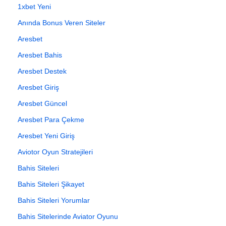
1xbet Yeni
Anında Bonus Veren Siteler
Aresbet
Aresbet Bahis
Aresbet Destek
Aresbet Giriş
Aresbet Güncel
Aresbet Para Çekme
Aresbet Yeni Giriş
Aviotor Oyun Stratejileri
Bahis Siteleri
Bahis Siteleri Şikayet
Bahis Siteleri Yorumlar
Bahis Sitelerinde Aviator Oyunu