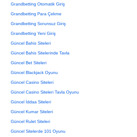
Grandbetting Otomatik Giriş
Grandbetting Para Çekme
Grandbetting Sorunsuz Giriş
Grandbetting Yeni Giriş
Güncel Bahis Siteleri
Güncel Bahis Sitelerinde Tavla
Güncel Bet Siteleri
Güncel Blackjack Oyunu
Güncel Casino Siteleri
Güncel Casino Siteleri Tavla Oyunu
Güncel İddaa Siteleri
Güncel Kumar Siteleri
Güncel Rulet Siteleri
Güncel Sitelerde 101 Oyunu