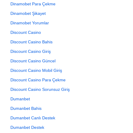
Dinamobet Para Çekme
Dinamobet Şikayet
Dinamobet Yorumlar
Discount Casino
Discount Casino Bahis
Discount Casino Giriş
Discount Casino Güncel
Discount Casino Mobil Giriş
Discount Casino Para Çekme
Discount Casino Sorunsuz Giriş
Dumanbet
Dumanbet Bahis
Dumanbet Canlı Destek
Dumanbet Destek