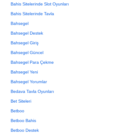
Bahis Sitelerinde Slot Oyunları
Bahis Sitelerinde Tavla
Bahsegel
Bahsegel Destek
Bahsegel Giriş
Bahsegel Güncel
Bahsegel Para Çekme
Bahsegel Yeni
Bahsegel Yorumlar
Bedava Tavla Oyunları
Bet Siteleri
Betboo
Betboo Bahis
Betboo Destek