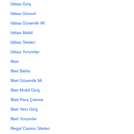
İddaa Giriş
İddaa Güncel
İddaa Güvenilir Mi
İddaa Mobil
İddaa Siteleri
İddaa Yorumlar
İlbet
İlbet Bahis
İlbet Güvenilir Mi
İlbet Mobil Giriş
İlbet Para Çekme
İlbet Yeni Giriş
İlbet Yorumlar
İllegal Casino Siteleri