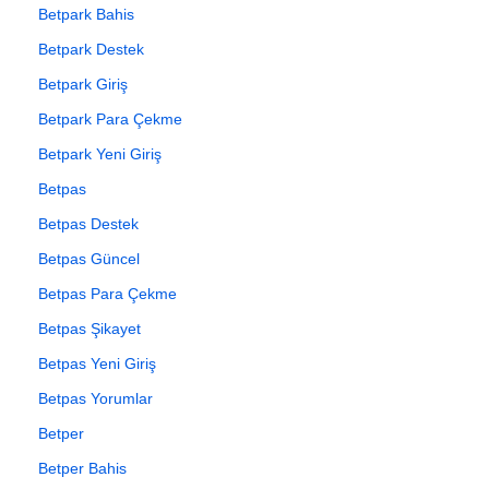
Betpark Bahis
Betpark Destek
Betpark Giriş
Betpark Para Çekme
Betpark Yeni Giriş
Betpas
Betpas Destek
Betpas Güncel
Betpas Para Çekme
Betpas Şikayet
Betpas Yeni Giriş
Betpas Yorumlar
Betper
Betper Bahis