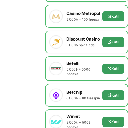
Casino Metropol
Katıl
8.000₺ + 150 freespin
Discount Casino
Katıl
5.000₺ nakit iade
Betelli
Katıl
5.050₺ + 500₺
bedava
Betchip
Katıl
6.000₺ + 80 freespin
Winnit
Katıl
5.000₺ + 500₺
bedava