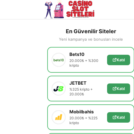
En Güvenilir Siteler
Yeni kampanya ve bonusları incele
Bets10
Katıl
20.000₺ + %300
kripto
JETBET
Katıl
%325 kripto +
20.000₺
Mobilbahis
Katıl
20.000₺ + %225
kripto