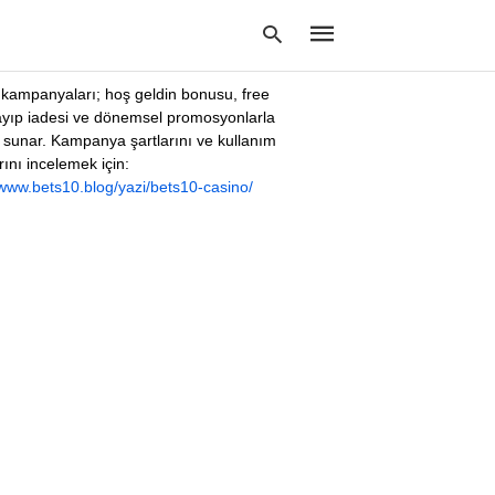
kampanyaları; hoş geldin bonusu, free
ayıp iadesi ve dönemsel promosyonlarla
 sunar. Kampanya şartlarını ve kullanım
rını incelemek için:
Type
/www.bets10.blog/yazi/bets10-casino/
your
search
query
and
hit
enter: