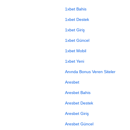
1xbet Bahis
1xbet Destek
1xbet Giriş
1xbet Güncel
1xbet Mobil
1xbet Yeni
Anında Bonus Veren Siteler
Aresbet
Aresbet Bahis
Aresbet Destek
Aresbet Giriş
Aresbet Güncel