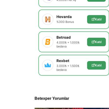
Hovarda
Katıl
%300 Bonus
Betroad
Katıl
4.000₺ + 1.000₺
bedava
Rexbet
Katıl
3.000₺ + 1.500₺
bedava
Betexper Yorumlar