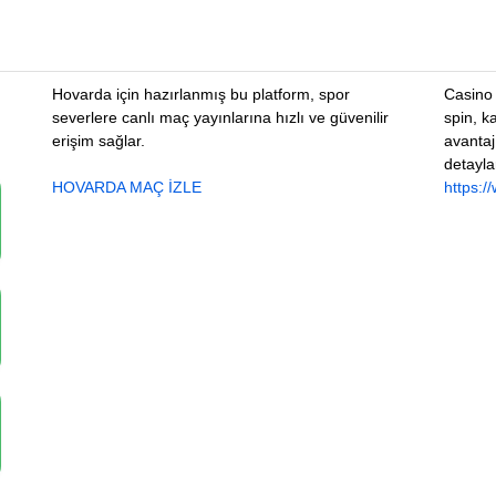
Hovarda için hazırlanmış bu platform, spor
Casino 
severlere canlı maç yayınlarına hızlı ve güvenilir
spin, k
erişim sağlar.
avantaj
detayla
HOVARDA MAÇ İZLE
https:/