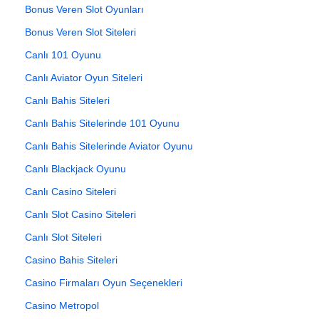
Bonus Veren Slot Oyunları
Bonus Veren Slot Siteleri
Canlı 101 Oyunu
Canlı Aviator Oyun Siteleri
Canlı Bahis Siteleri
Canlı Bahis Sitelerinde 101 Oyunu
Canlı Bahis Sitelerinde Aviator Oyunu
Canlı Blackjack Oyunu
Canlı Casino Siteleri
Canlı Slot Casino Siteleri
Canlı Slot Siteleri
Casino Bahis Siteleri
Casino Firmaları Oyun Seçenekleri
Casino Metropol