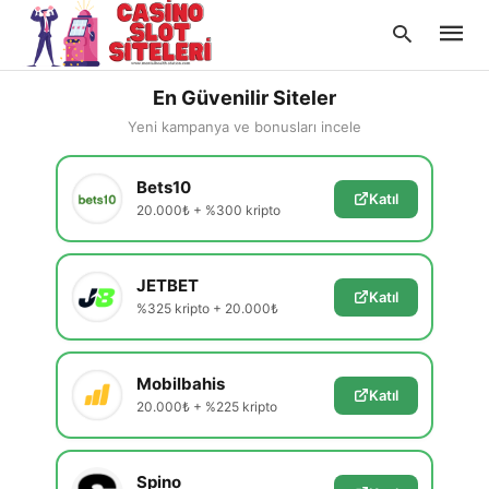
En Güvenilir Siteler
Yeni kampanya ve bonusları incele
Type
Bets10
your
Katıl
searc
20.000₺ + %300 kripto
query
and
hit
enter:
JETBET
Katıl
%325 kripto + 20.000₺
Mobilbahis
Katıl
20.000₺ + %225 kripto
Spino