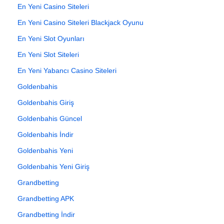
En Yeni Casino Siteleri
En Yeni Casino Siteleri Blackjack Oyunu
En Yeni Slot Oyunları
En Yeni Slot Siteleri
En Yeni Yabancı Casino Siteleri
Goldenbahis
Goldenbahis Giriş
Goldenbahis Güncel
Goldenbahis İndir
Goldenbahis Yeni
Goldenbahis Yeni Giriş
Grandbetting
Grandbetting APK
Grandbetting İndir