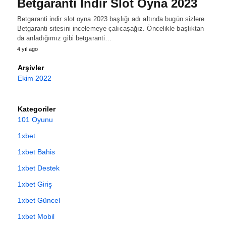
Betgaranti İndir Slot Oyna 2023
Betgaranti indir slot oyna 2023 başlığı adı altında bugün sizlere
Betgaranti sitesini incelemeye çalıcaşağız. Öncelikle başlıktan
da anladığımız gibi betgaranti…
4 yıl ago
Arşivler
Ekim 2022
Kategoriler
101 Oyunu
1xbet
1xbet Bahis
1xbet Destek
1xbet Giriş
1xbet Güncel
1xbet Mobil