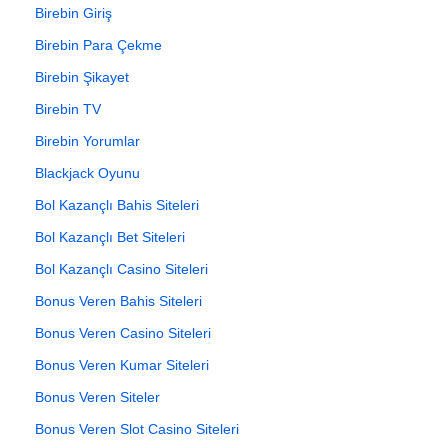
Birebin Giriş
Birebin Para Çekme
Birebin Şikayet
Birebin TV
Birebin Yorumlar
Blackjack Oyunu
Bol Kazançlı Bahis Siteleri
Bol Kazançlı Bet Siteleri
Bol Kazançlı Casino Siteleri
Bonus Veren Bahis Siteleri
Bonus Veren Casino Siteleri
Bonus Veren Kumar Siteleri
Bonus Veren Siteler
Bonus Veren Slot Casino Siteleri