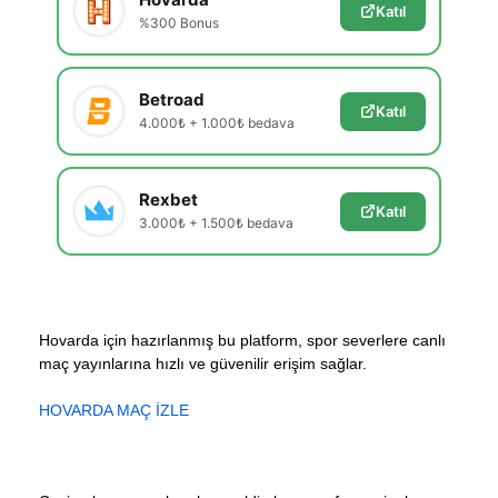
Katıl
%300 Bonus
Betroad
Katıl
4.000₺ + 1.000₺ bedava
Rexbet
Katıl
3.000₺ + 1.500₺ bedava
Hovarda için hazırlanmış bu platform, spor severlere canlı
maç yayınlarına hızlı ve güvenilir erişim sağlar.
HOVARDA MAÇ İZLE