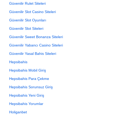
Güvenilir Rulet Siteleri
Güvenilir Slot Casino Siteleri
Güvenilir Slot Oyunları
Güvenilir Slot Siteleri
Güvenilir Sweet Bonanza Siteleri
Güvenilir Yabancı Casino Siteleri
Güvenilir Yasal Bahis Siteleri
Hepsibahis
Hepsibahis Mobil Giriş
Hepsibahis Para Çekme
Hepsibahis Sorunsuz Giriş
Hepsibahis Yeni Giriş
Hepsibahis Yorumlar
Holiganbet