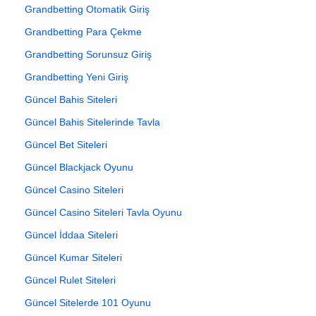
Grandbetting Otomatik Giriş
Grandbetting Para Çekme
Grandbetting Sorunsuz Giriş
Grandbetting Yeni Giriş
Güncel Bahis Siteleri
Güncel Bahis Sitelerinde Tavla
Güncel Bet Siteleri
Güncel Blackjack Oyunu
Güncel Casino Siteleri
Güncel Casino Siteleri Tavla Oyunu
Güncel İddaa Siteleri
Güncel Kumar Siteleri
Güncel Rulet Siteleri
Güncel Sitelerde 101 Oyunu