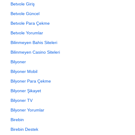
Betvole Giriş
Betvole Güncel
Betvole Para Çekme
Betvole Yorumlar
Bilinmeyen Bahis Siteleri
Bilinmeyen Casino Siteleri
Bilyoner
Bilyoner Mobil
Bilyoner Para Çekme
Bilyoner Şikayet
Bilyoner TV
Bilyoner Yorumlar
Birebin
Birebin Destek