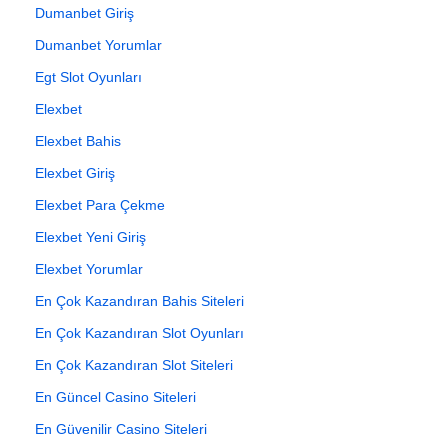
Dumanbet Giriş
Dumanbet Yorumlar
Egt Slot Oyunları
Elexbet
Elexbet Bahis
Elexbet Giriş
Elexbet Para Çekme
Elexbet Yeni Giriş
Elexbet Yorumlar
En Çok Kazandıran Bahis Siteleri
En Çok Kazandıran Slot Oyunları
En Çok Kazandıran Slot Siteleri
En Güncel Casino Siteleri
En Güvenilir Casino Siteleri