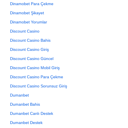
Dinamobet Para Çekme
Dinamobet Şikayet
Dinamobet Yorumlar
Discount Casino
Discount Casino Bahis
Discount Casino Giriş
Discount Casino Güncel
Discount Casino Mobil Giriş
Discount Casino Para Çekme
Discount Casino Sorunsuz Giriş
Dumanbet
Dumanbet Bahis
Dumanbet Canlı Destek
Dumanbet Destek