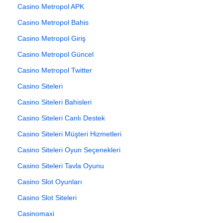
Casino Metropol APK
Casino Metropol Bahis
Casino Metropol Giriş
Casino Metropol Güncel
Casino Metropol Twitter
Casino Siteleri
Casino Siteleri Bahisleri
Casino Siteleri Canlı Destek
Casino Siteleri Müşteri Hizmetleri
Casino Siteleri Oyun Seçenekleri
Casino Siteleri Tavla Oyunu
Casino Slot Oyunları
Casino Slot Siteleri
Casinomaxi