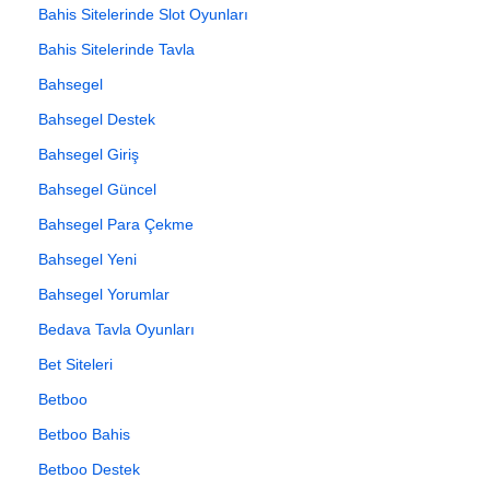
Bahis Sitelerinde Slot Oyunları
Bahis Sitelerinde Tavla
Bahsegel
Bahsegel Destek
Bahsegel Giriş
Bahsegel Güncel
Bahsegel Para Çekme
Bahsegel Yeni
Bahsegel Yorumlar
Bedava Tavla Oyunları
Bet Siteleri
Betboo
Betboo Bahis
Betboo Destek