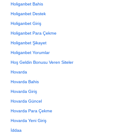
Holiganbet Bahis
Holiganbet Destek
Holiganbet Giriş
Holiganbet Para Çekme
Holiganbet Şikayet
Holiganbet Yorumlar
Hoş Geldin Bonusu Veren Siteler
Hovarda
Hovarda Bahis
Hovarda Giriş
Hovarda Güncel
Hovarda Para Çekme
Hovarda Yeni Giriş
İddaa