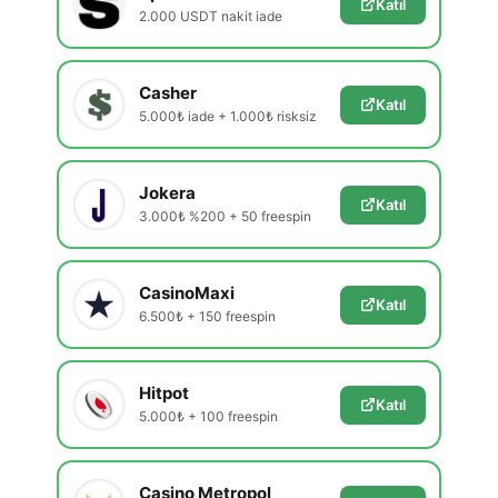
Katıl
2.000 USDT nakit iade
Casher
Katıl
5.000₺ iade + 1.000₺ risksiz
Jokera
Katıl
3.000₺ %200 + 50 freespin
CasinoMaxi
Katıl
6.500₺ + 150 freespin
Hitpot
Katıl
5.000₺ + 100 freespin
Casino Metropol