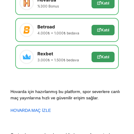
Katıl
%300 Bonus
Betroad
Katıl
4.000₺ + 1.000₺ bedava
Rexbet
Katıl
3.000₺ + 1.500₺ bedava
Hovarda için hazırlanmış bu platform, spor severlere canlı
maç yayınlarına hızlı ve güvenilir erişim sağlar.
HOVARDA MAÇ İZLE