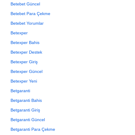
Betebet Güncel
Betebet Para Çekme
Betebet Yorumlar
Betexper
Betexper Bahis
Betexper Destek
Betexper Giriş
Betexper Güncel
Betexper Yeni
Betgaranti
Betgaranti Bahis
Betgaranti Giriş
Betgaranti Güncel
Betgaranti Para Çekme