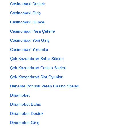
Casinomaxi Destek
Casinomaxi Giriş
Casinomaxi Güncel
Casinomaxi Para Çekme
Casinomaxi Yeni Giriş
Casinomaxi Yorumlar
Çok Kazandıran Bahis Siteleri
Çok Kazandıran Casino Siteleri
Çok Kazandıran Slot Oyunları
Deneme Bonusu Veren Casino Siteleri
Dinamobet
Dinamobet Bahis
Dinamobet Destek
Dinamobet Giriş