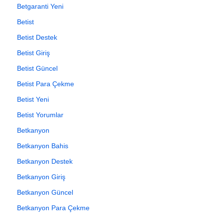
Betgaranti Yeni
Betist
Betist Destek
Betist Giriş
Betist Güncel
Betist Para Çekme
Betist Yeni
Betist Yorumlar
Betkanyon
Betkanyon Bahis
Betkanyon Destek
Betkanyon Giriş
Betkanyon Güncel
Betkanyon Para Çekme