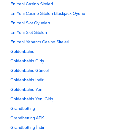
En Yeni Casino Siteleri
En Yeni Casino Siteleri Blackjack Oyunu
En Yeni Slot Oyunları
En Yeni Slot Siteleri
En Yeni Yabancı Casino Siteleri
Goldenbahis
Goldenbahis Giriş
Goldenbahis Güncel
Goldenbahis İndir
Goldenbahis Yeni
Goldenbahis Yeni Giriş
Grandbetting
Grandbetting APK
Grandbetting İndir