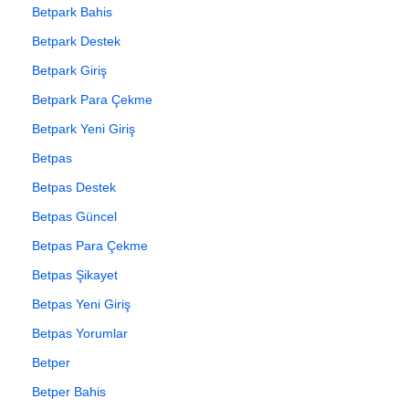
Betpark Bahis
Betpark Destek
Betpark Giriş
Betpark Para Çekme
Betpark Yeni Giriş
Betpas
Betpas Destek
Betpas Güncel
Betpas Para Çekme
Betpas Şikayet
Betpas Yeni Giriş
Betpas Yorumlar
Betper
Betper Bahis