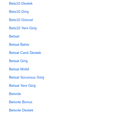
Bets10 Destek
Bets10 Giriş
Bets10 Güncel
Bets10 Yeni Giriş
Betsat
Betsat Bahis
Betsat Canlı Destek
Betsat Giriş
Betsat Mobil
Betsat Sorunsuz Giriş
Betsat Yeni Giriş
Betvole
Betvole Bonus
Betvole Destek