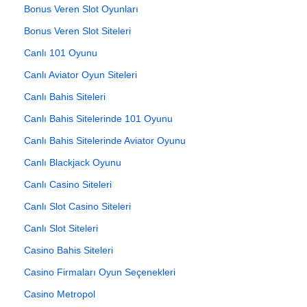
Bonus Veren Slot Oyunları
Bonus Veren Slot Siteleri
Canlı 101 Oyunu
Canlı Aviator Oyun Siteleri
Canlı Bahis Siteleri
Canlı Bahis Sitelerinde 101 Oyunu
Canlı Bahis Sitelerinde Aviator Oyunu
Canlı Blackjack Oyunu
Canlı Casino Siteleri
Canlı Slot Casino Siteleri
Canlı Slot Siteleri
Casino Bahis Siteleri
Casino Firmaları Oyun Seçenekleri
Casino Metropol