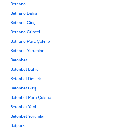
Betnano
Betnano Bahis
Betnano Giriş
Betnano Güncel
Betnano Para Çekme
Betnano Yorumlar
Betonbet
Betonbet Bahis
Betonbet Destek
Betonbet Giriş
Betonbet Para Çekme
Betonbet Yeni
Betonbet Yorumlar
Betpark