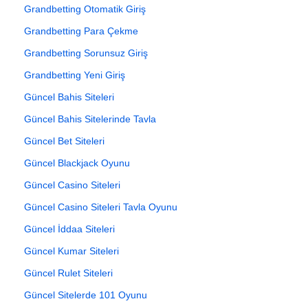
Grandbetting Otomatik Giriş
Grandbetting Para Çekme
Grandbetting Sorunsuz Giriş
Grandbetting Yeni Giriş
Güncel Bahis Siteleri
Güncel Bahis Sitelerinde Tavla
Güncel Bet Siteleri
Güncel Blackjack Oyunu
Güncel Casino Siteleri
Güncel Casino Siteleri Tavla Oyunu
Güncel İddaa Siteleri
Güncel Kumar Siteleri
Güncel Rulet Siteleri
Güncel Sitelerde 101 Oyunu