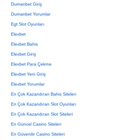
Dumanbet Giriş
Dumanbet Yorumlar
Egt Slot Oyunları
Elexbet
Elexbet Bahis
Elexbet Giriş
Elexbet Para Çekme
Elexbet Yeni Giriş
Elexbet Yorumlar
En Çok Kazandıran Bahis Siteleri
En Çok Kazandıran Slot Oyunları
En Çok Kazandıran Slot Siteleri
En Güncel Casino Siteleri
En Güvenilir Casino Siteleri