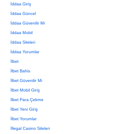
İddaa Giriş
İddaa Güncel
İddaa Güvenilir Mi
İddaa Mobil
İddaa Siteleri
İddaa Yorumlar
İlbet
İlbet Bahis
İlbet Güvenilir Mi
İlbet Mobil Giriş
İlbet Para Çekme
İlbet Yeni Giriş
İlbet Yorumlar
İllegal Casino Siteleri