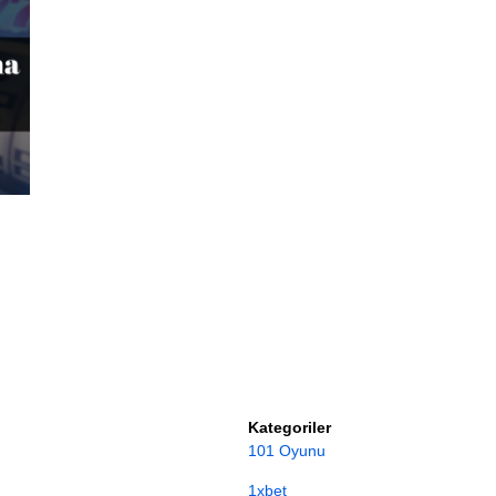
Kategoriler
101 Oyunu
1xbet