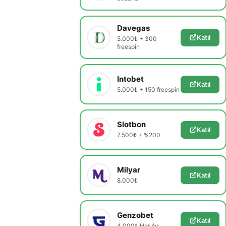
Davegas
Katıl
5.000₺ + 300
freespin
Intobet
Katıl
5.000₺ + 150 freespin
Slotbon
Katıl
7.500₺ + %200
Milyar
Katıl
8.000₺
Genzobet
Katıl
4.000₺ Her Ay