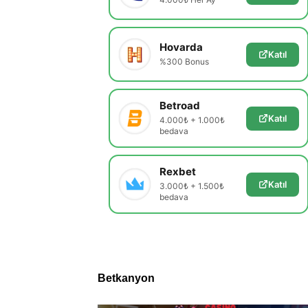
Hovarda
Katıl
%300 Bonus
Betroad
Katıl
4.000₺ + 1.000₺
bedava
Rexbet
Katıl
3.000₺ + 1.500₺
bedava
Betkanyon