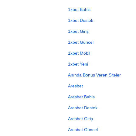
1xbet Bahis
1xbet Destek
1xbet Giriş
1xbet Güncel
1xbet Mobil
1xbet Yeni
Anında Bonus Veren Siteler
Aresbet
Aresbet Bahis
Aresbet Destek
Aresbet Giriş
Aresbet Güncel