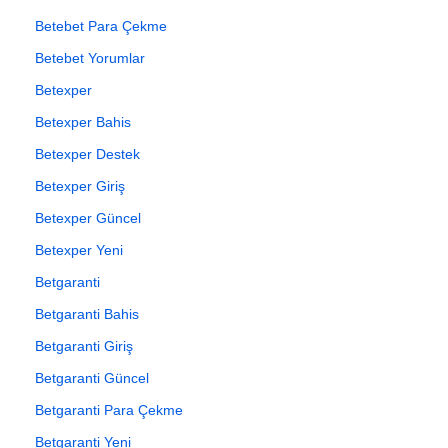
Betebet Para Çekme
Betebet Yorumlar
Betexper
Betexper Bahis
Betexper Destek
Betexper Giriş
Betexper Güncel
Betexper Yeni
Betgaranti
Betgaranti Bahis
Betgaranti Giriş
Betgaranti Güncel
Betgaranti Para Çekme
Betgaranti Yeni