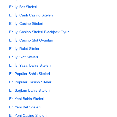
En İyi Bet Siteleri
En İyi Canlı Casino Siteleri
En İyi Casino Siteleri
En İyi Casino Siteleri Blackjack Oyunu
En İyi Casino Slot Oyunları
En İyi Rulet Siteleri
En İyi Slot Siteleri
En İyi Yasal Bahis Siteleri
En Popüler Bahis Siteleri
En Popüler Casino Siteleri
En Sağlam Bahis Siteleri
En Yeni Bahis Siteleri
En Yeni Bet Siteleri
En Yeni Casino Siteleri