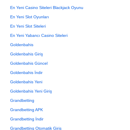
En Yeni Casino Siteleri Blackjack Oyunu
En Yeni Slot Oyunları
En Yeni Slot Siteleri
En Yeni Yabancı Casino Siteleri
Goldenbahis
Goldenbahis Giriş
Goldenbahis Güncel
Goldenbahis İndir
Goldenbahis Yeni
Goldenbahis Yeni Giriş
Grandbetting
Grandbetting APK
Grandbetting İndir
Grandbetting Otomatik Giriş