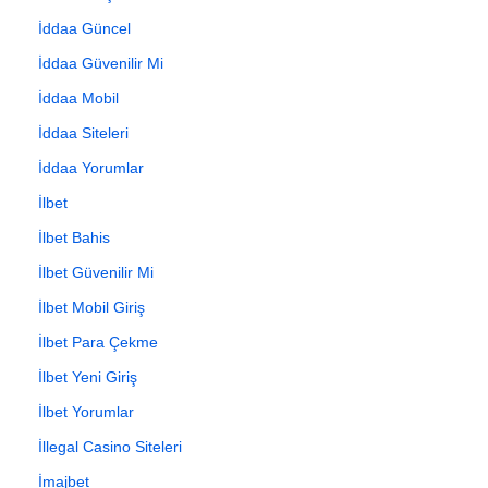
İddaa Güncel
İddaa Güvenilir Mi
İddaa Mobil
İddaa Siteleri
İddaa Yorumlar
İlbet
İlbet Bahis
İlbet Güvenilir Mi
İlbet Mobil Giriş
İlbet Para Çekme
İlbet Yeni Giriş
İlbet Yorumlar
İllegal Casino Siteleri
İmajbet