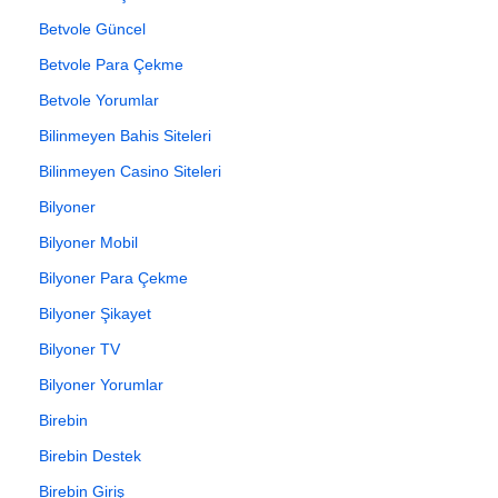
Betvole Güncel
Betvole Para Çekme
Betvole Yorumlar
Bilinmeyen Bahis Siteleri
Bilinmeyen Casino Siteleri
Bilyoner
Bilyoner Mobil
Bilyoner Para Çekme
Bilyoner Şikayet
Bilyoner TV
Bilyoner Yorumlar
Birebin
Birebin Destek
Birebin Giriş