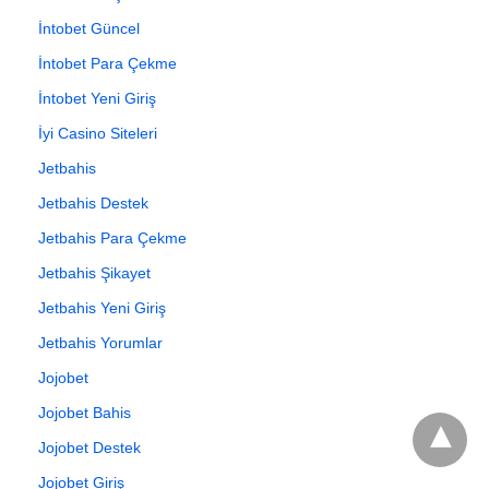
İntobet Güncel
İntobet Para Çekme
İntobet Yeni Giriş
İyi Casino Siteleri
Jetbahis
Jetbahis Destek
Jetbahis Para Çekme
Jetbahis Şikayet
Jetbahis Yeni Giriş
Jetbahis Yorumlar
Jojobet
Jojobet Bahis
Jojobet Destek
Jojobet Giriş