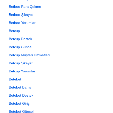
Betboo Para Çekme
Betboo Şikayet
Betboo Yorumlar
Betcup
Betcup Destek
Betcup Güncel
Betcup Müşteri Hizmetleri
Betcup Şikayet
Betcup Yorumlar
Betebet
Betebet Bahis
Betebet Destek
Betebet Giriş
Betebet Güncel