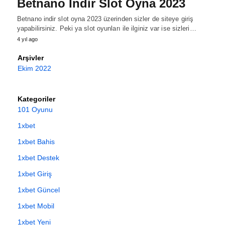
Betnano İndir Slot Oyna 2023
Betnano indir slot oyna 2023 üzerinden sizler de siteye giriş
yapabilirsiniz. Peki ya slot oyunları ile ilginiz var ise sizleri…
4 yıl ago
Arşivler
Ekim 2022
Kategoriler
101 Oyunu
1xbet
1xbet Bahis
1xbet Destek
1xbet Giriş
1xbet Güncel
1xbet Mobil
1xbet Yeni