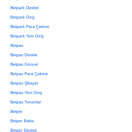
Betpark Destek
Betpark Giriş
Betpark Para Çekme
Betpark Yeni Giriş
Betpas
Betpas Destek
Betpas Güncel
Betpas Para Çekme
Betpas Şikayet
Betpas Yeni Giriş
Betpas Yorumlar
Betper
Betper Bahis
Betper Destek