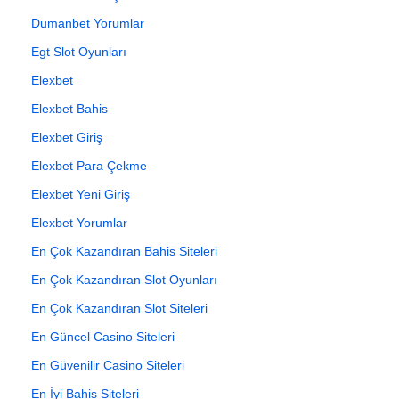
Dumanbet Yorumlar
Egt Slot Oyunları
Elexbet
Elexbet Bahis
Elexbet Giriş
Elexbet Para Çekme
Elexbet Yeni Giriş
Elexbet Yorumlar
En Çok Kazandıran Bahis Siteleri
En Çok Kazandıran Slot Oyunları
En Çok Kazandıran Slot Siteleri
En Güncel Casino Siteleri
En Güvenilir Casino Siteleri
En İyi Bahis Siteleri