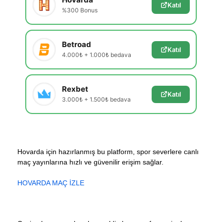
Katıl
%300 Bonus
Betroad
Katıl
4.000₺ + 1.000₺ bedava
Rexbet
Katıl
3.000₺ + 1.500₺ bedava
Hovarda için hazırlanmış bu platform, spor severlere canlı
maç yayınlarına hızlı ve güvenilir erişim sağlar.
HOVARDA MAÇ İZLE