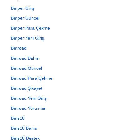
Betper Giriş
Betper Güncel
Betper Para Çekme
Betper Yeni Giriş
Betroad
Betroad Bahis
Betroad Güncel
Betroad Para Çekme
Betroad Şikayet
Betroad Yeni Giriş
Betroad Yorumlar
Bets10
Bets10 Bahis
Bets10 Destek