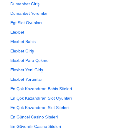
Dumanbet Giriş
Dumanbet Yorumlar
Egt Slot Oyunları
Elexbet
Elexbet Bahis
Elexbet Giriş
Elexbet Para Çekme
Elexbet Yeni Giriş
Elexbet Yorumlar
En Çok Kazandıran Bahis Siteleri
En Çok Kazandıran Slot Oyunları
En Çok Kazandıran Slot Siteleri
En Güncel Casino Siteleri
En Güvenilir Casino Siteleri