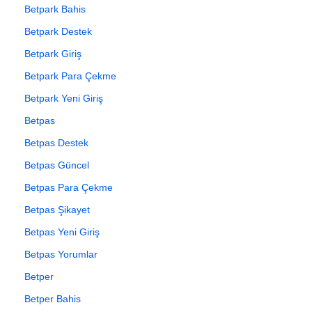
Betpark Bahis
Betpark Destek
Betpark Giriş
Betpark Para Çekme
Betpark Yeni Giriş
Betpas
Betpas Destek
Betpas Güncel
Betpas Para Çekme
Betpas Şikayet
Betpas Yeni Giriş
Betpas Yorumlar
Betper
Betper Bahis