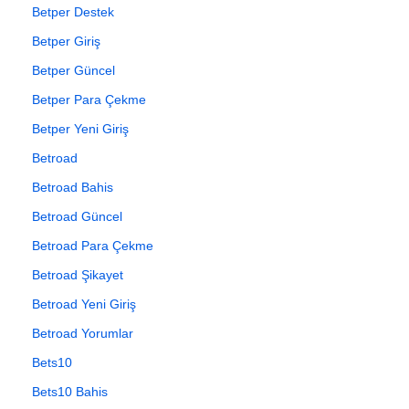
Betper Destek
Betper Giriş
Betper Güncel
Betper Para Çekme
Betper Yeni Giriş
Betroad
Betroad Bahis
Betroad Güncel
Betroad Para Çekme
Betroad Şikayet
Betroad Yeni Giriş
Betroad Yorumlar
Bets10
Bets10 Bahis