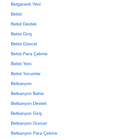
Betgaranti Yeni
Betist
Betist Destek
Betist Giriş
Betist Güncel
Betist Para Çekme
Betist Yeni
Betist Yorumlar
Betkanyon
Betkanyon Bahis
Betkanyon Destek
Betkanyon Giriş
Betkanyon Güncel
Betkanyon Para Çekme