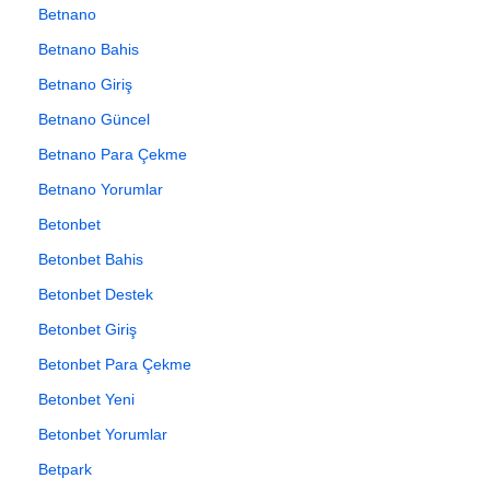
Betnano
Betnano Bahis
Betnano Giriş
Betnano Güncel
Betnano Para Çekme
Betnano Yorumlar
Betonbet
Betonbet Bahis
Betonbet Destek
Betonbet Giriş
Betonbet Para Çekme
Betonbet Yeni
Betonbet Yorumlar
Betpark