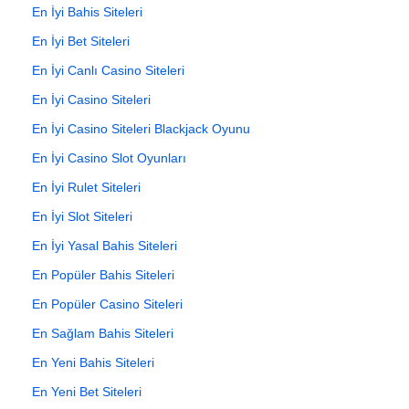
En İyi Bahis Siteleri
En İyi Bet Siteleri
En İyi Canlı Casino Siteleri
En İyi Casino Siteleri
En İyi Casino Siteleri Blackjack Oyunu
En İyi Casino Slot Oyunları
En İyi Rulet Siteleri
En İyi Slot Siteleri
En İyi Yasal Bahis Siteleri
En Popüler Bahis Siteleri
En Popüler Casino Siteleri
En Sağlam Bahis Siteleri
En Yeni Bahis Siteleri
En Yeni Bet Siteleri