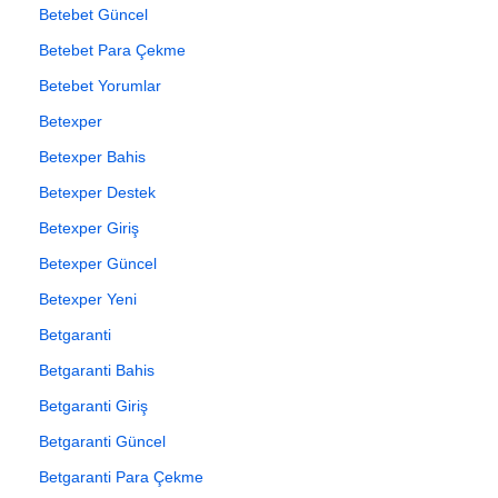
Betebet Güncel
Betebet Para Çekme
Betebet Yorumlar
Betexper
Betexper Bahis
Betexper Destek
Betexper Giriş
Betexper Güncel
Betexper Yeni
Betgaranti
Betgaranti Bahis
Betgaranti Giriş
Betgaranti Güncel
Betgaranti Para Çekme