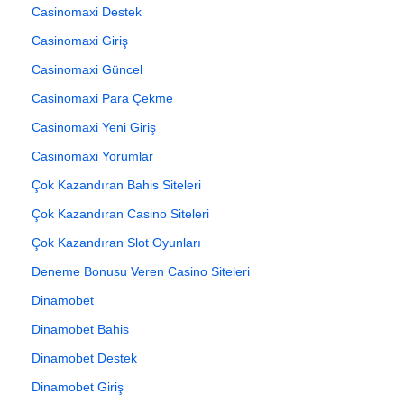
Casinomaxi Destek
Casinomaxi Giriş
Casinomaxi Güncel
Casinomaxi Para Çekme
Casinomaxi Yeni Giriş
Casinomaxi Yorumlar
Çok Kazandıran Bahis Siteleri
Çok Kazandıran Casino Siteleri
Çok Kazandıran Slot Oyunları
Deneme Bonusu Veren Casino Siteleri
Dinamobet
Dinamobet Bahis
Dinamobet Destek
Dinamobet Giriş