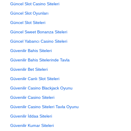
Güncel Slot Casino Siteleri
Güncel Slot Oyunları
Güncel Slot Siteleri
Güncel Sweet Bonanza Siteleri
Güncel Yabancı Casino Siteleri
Güvenilir Bahis Siteleri
Güvenilir Bahis Sitelerinde Tavla
Güvenilir Bet Siteleri
Güvenilir Canlı Slot Siteleri
Güvenilir Casino Blackjack Oyunu
Güvenilir Casino Siteleri
Güvenilir Casino Siteleri Tavla Oyunu
Güvenilir İddaa Siteleri
Güvenilir Kumar Siteleri