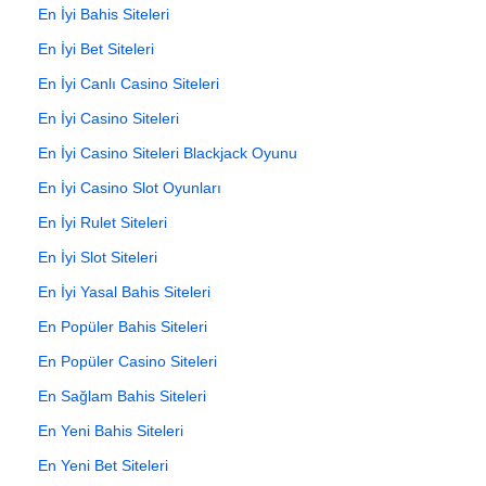
En İyi Bahis Siteleri
En İyi Bet Siteleri
En İyi Canlı Casino Siteleri
En İyi Casino Siteleri
En İyi Casino Siteleri Blackjack Oyunu
En İyi Casino Slot Oyunları
En İyi Rulet Siteleri
En İyi Slot Siteleri
En İyi Yasal Bahis Siteleri
En Popüler Bahis Siteleri
En Popüler Casino Siteleri
En Sağlam Bahis Siteleri
En Yeni Bahis Siteleri
En Yeni Bet Siteleri