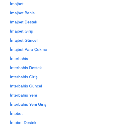
İmajbet
İmajbet Bahis
İmajbet Destek
İmajbet Giriş
İmajbet Güncel
İmajbet Para Çekme
İnterbahis
İnterbahis Destek
İnterbahis Giriş
İnterbahis Güncel
İnterbahis Yeni
İnterbahis Yeni Giriş
İntobet
İntobet Destek