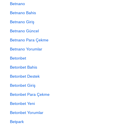
Betnano
Betnano Bahis
Betnano Giriş
Betnano Güncel
Betnano Para Çekme
Betnano Yorumlar
Betonbet
Betonbet Bahis
Betonbet Destek
Betonbet Giriş
Betonbet Para Çekme
Betonbet Yeni
Betonbet Yorumlar
Betpark