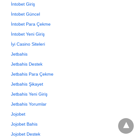
İntobet Giriş
İntobet Güncel
İntobet Para Çekme
İntobet Yeni Giriş
İyi Casino Siteleri
Jetbahis
Jetbahis Destek
Jetbahis Para Çekme
Jetbahis Şikayet
Jetbahis Yeni Giriş
Jetbahis Yorumlar
Jojobet
Jojobet Bahis
Jojobet Destek