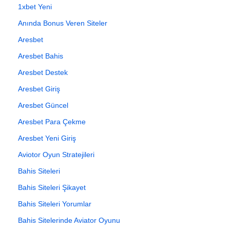
1xbet Yeni
Anında Bonus Veren Siteler
Aresbet
Aresbet Bahis
Aresbet Destek
Aresbet Giriş
Aresbet Güncel
Aresbet Para Çekme
Aresbet Yeni Giriş
Aviotor Oyun Stratejileri
Bahis Siteleri
Bahis Siteleri Şikayet
Bahis Siteleri Yorumlar
Bahis Sitelerinde Aviator Oyunu