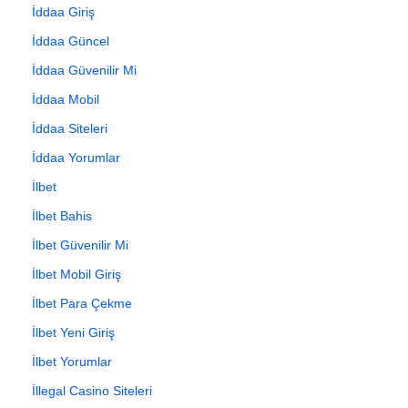
İddaa Giriş
İddaa Güncel
İddaa Güvenilir Mi
İddaa Mobil
İddaa Siteleri
İddaa Yorumlar
İlbet
İlbet Bahis
İlbet Güvenilir Mi
İlbet Mobil Giriş
İlbet Para Çekme
İlbet Yeni Giriş
İlbet Yorumlar
İllegal Casino Siteleri