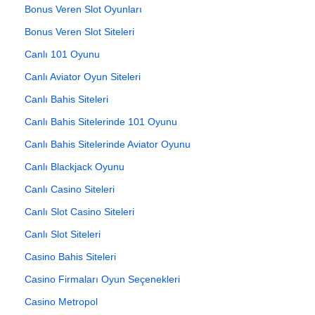
Bonus Veren Slot Oyunları
Bonus Veren Slot Siteleri
Canlı 101 Oyunu
Canlı Aviator Oyun Siteleri
Canlı Bahis Siteleri
Canlı Bahis Sitelerinde 101 Oyunu
Canlı Bahis Sitelerinde Aviator Oyunu
Canlı Blackjack Oyunu
Canlı Casino Siteleri
Canlı Slot Casino Siteleri
Canlı Slot Siteleri
Casino Bahis Siteleri
Casino Firmaları Oyun Seçenekleri
Casino Metropol