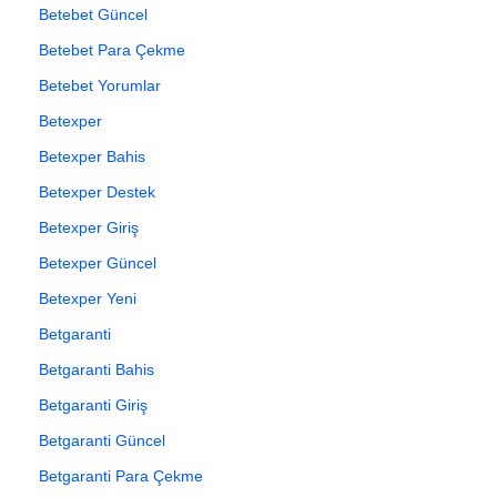
Betebet Güncel
Betebet Para Çekme
Betebet Yorumlar
Betexper
Betexper Bahis
Betexper Destek
Betexper Giriş
Betexper Güncel
Betexper Yeni
Betgaranti
Betgaranti Bahis
Betgaranti Giriş
Betgaranti Güncel
Betgaranti Para Çekme