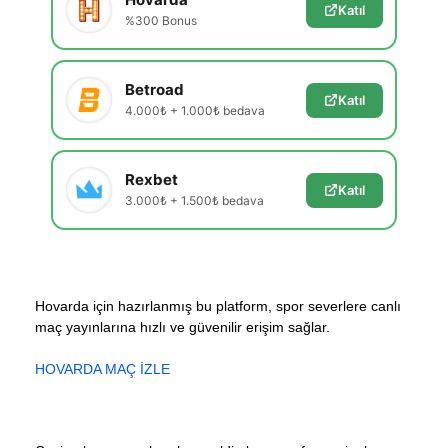
Katıl
%300 Bonus
Betroad
Katıl
4.000₺ + 1.000₺ bedava
Rexbet
Katıl
3.000₺ + 1.500₺ bedava
Hovarda için hazırlanmış bu platform, spor severlere canlı
maç yayınlarına hızlı ve güvenilir erişim sağlar.
HOVARDA MAÇ İZLE