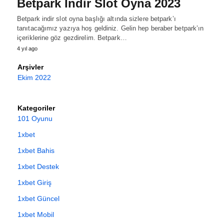
Betpark İndir Slot Oyna 2023
Betpark indir slot oyna başlığı altında sizlere betpark’ı
tanıtacağımız yazıya hoş geldiniz. Gelin hep beraber betpark’ın
içeriklerine göz gezdirelim. Betpark…
4 yıl ago
Arşivler
Ekim 2022
Kategoriler
101 Oyunu
1xbet
1xbet Bahis
1xbet Destek
1xbet Giriş
1xbet Güncel
1xbet Mobil