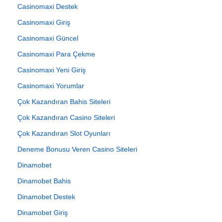
Casinomaxi Destek
Casinomaxi Giriş
Casinomaxi Güncel
Casinomaxi Para Çekme
Casinomaxi Yeni Giriş
Casinomaxi Yorumlar
Çok Kazandıran Bahis Siteleri
Çok Kazandıran Casino Siteleri
Çok Kazandıran Slot Oyunları
Deneme Bonusu Veren Casino Siteleri
Dinamobet
Dinamobet Bahis
Dinamobet Destek
Dinamobet Giriş