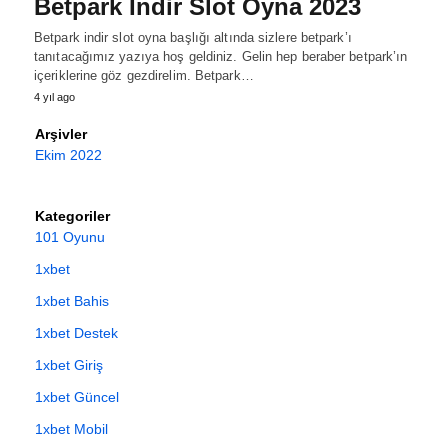
Betpark İndir Slot Oyna 2023
Betpark indir slot oyna başlığı altında sizlere betpark’ı
tanıtacağımız yazıya hoş geldiniz. Gelin hep beraber betpark’ın
içeriklerine göz gezdirelim. Betpark…
4 yıl ago
Arşivler
Ekim 2022
Kategoriler
101 Oyunu
1xbet
1xbet Bahis
1xbet Destek
1xbet Giriş
1xbet Güncel
1xbet Mobil