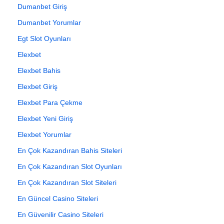
Dumanbet Giriş
Dumanbet Yorumlar
Egt Slot Oyunları
Elexbet
Elexbet Bahis
Elexbet Giriş
Elexbet Para Çekme
Elexbet Yeni Giriş
Elexbet Yorumlar
En Çok Kazandıran Bahis Siteleri
En Çok Kazandıran Slot Oyunları
En Çok Kazandıran Slot Siteleri
En Güncel Casino Siteleri
En Güvenilir Casino Siteleri