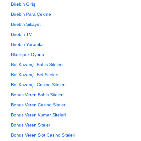
Birebin Giriş
Birebin Para Çekme
Birebin Şikayet
Birebin TV
Birebin Yorumlar
Blackjack Oyunu
Bol Kazançlı Bahis Siteleri
Bol Kazançlı Bet Siteleri
Bol Kazançlı Casino Siteleri
Bonus Veren Bahis Siteleri
Bonus Veren Casino Siteleri
Bonus Veren Kumar Siteleri
Bonus Veren Siteler
Bonus Veren Slot Casino Siteleri