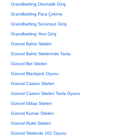
Grandbetting Otomatik Giriş
Grandbetting Para Çekme
Grandbetting Sorunsuz Giriş
Grandbetting Yeni Giriş
Güncel Bahis Siteleri
Güncel Bahis Sitelerinde Tavla
Güncel Bet Siteleri
Güncel Blackjack Oyunu
Güncel Casino Siteleri
Güncel Casino Siteleri Tavla Oyunu
Güncel İddaa Siteleri
Güncel Kumar Siteleri
Güncel Rulet Siteleri
Güncel Sitelerde 101 Oyunu