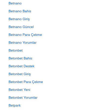
Betnano
Betnano Bahis
Betnano Giriş
Betnano Güncel
Betnano Para Çekme
Betnano Yorumlar
Betonbet
Betonbet Bahis
Betonbet Destek
Betonbet Giriş
Betonbet Para Çekme
Betonbet Yeni
Betonbet Yorumlar
Betpark