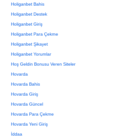
Holiganbet Bahis
Holiganbet Destek
Holiganbet Giriş
Holiganbet Para Çekme
Holiganbet Şikayet
Holiganbet Yorumlar
Hoş Geldin Bonusu Veren Siteler
Hovarda
Hovarda Bahis
Hovarda Giriş
Hovarda Güncel
Hovarda Para Çekme
Hovarda Yeni Giriş
İddaa