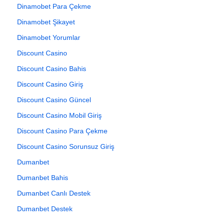
Dinamobet Para Çekme
Dinamobet Şikayet
Dinamobet Yorumlar
Discount Casino
Discount Casino Bahis
Discount Casino Giriş
Discount Casino Güncel
Discount Casino Mobil Giriş
Discount Casino Para Çekme
Discount Casino Sorunsuz Giriş
Dumanbet
Dumanbet Bahis
Dumanbet Canlı Destek
Dumanbet Destek