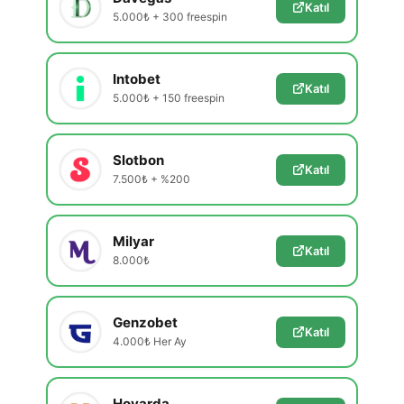
Katıl
5.000₺ + 300 freespin
Intobet
Katıl
5.000₺ + 150 freespin
Slotbon
Katıl
7.500₺ + %200
Milyar
Katıl
8.000₺
Genzobet
Katıl
4.000₺ Her Ay
Hovarda