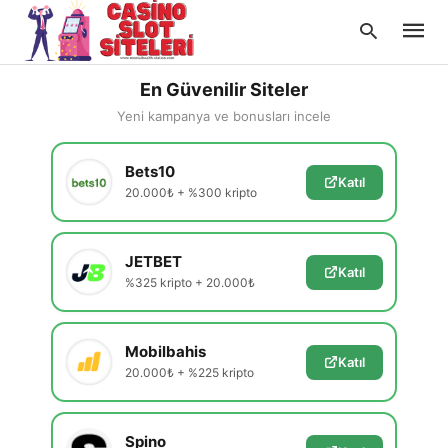
En Güvenilir Siteler
Yeni kampanya ve bonusları incele
Type
Bets10
your
Katıl
searc
20.000₺ + %300 kripto
query
and
hit
enter:
JETBET
Katıl
%325 kripto + 20.000₺
Mobilbahis
Katıl
20.000₺ + %225 kripto
Spino