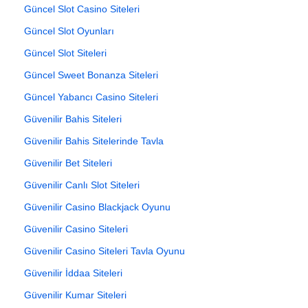
Güncel Slot Casino Siteleri
Güncel Slot Oyunları
Güncel Slot Siteleri
Güncel Sweet Bonanza Siteleri
Güncel Yabancı Casino Siteleri
Güvenilir Bahis Siteleri
Güvenilir Bahis Sitelerinde Tavla
Güvenilir Bet Siteleri
Güvenilir Canlı Slot Siteleri
Güvenilir Casino Blackjack Oyunu
Güvenilir Casino Siteleri
Güvenilir Casino Siteleri Tavla Oyunu
Güvenilir İddaa Siteleri
Güvenilir Kumar Siteleri