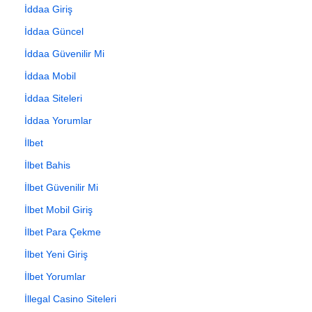
İddaa Giriş
İddaa Güncel
İddaa Güvenilir Mi
İddaa Mobil
İddaa Siteleri
İddaa Yorumlar
İlbet
İlbet Bahis
İlbet Güvenilir Mi
İlbet Mobil Giriş
İlbet Para Çekme
İlbet Yeni Giriş
İlbet Yorumlar
İllegal Casino Siteleri