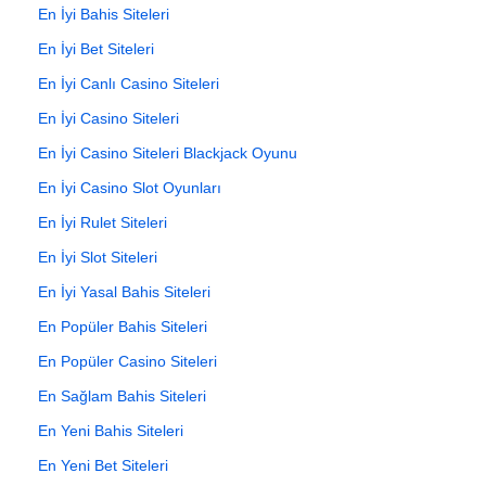
En İyi Bahis Siteleri
En İyi Bet Siteleri
En İyi Canlı Casino Siteleri
En İyi Casino Siteleri
En İyi Casino Siteleri Blackjack Oyunu
En İyi Casino Slot Oyunları
En İyi Rulet Siteleri
En İyi Slot Siteleri
En İyi Yasal Bahis Siteleri
En Popüler Bahis Siteleri
En Popüler Casino Siteleri
En Sağlam Bahis Siteleri
En Yeni Bahis Siteleri
En Yeni Bet Siteleri