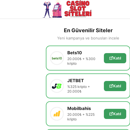
En Güvenilir Siteler
Yeni kampanya ve bonusları incele
Bets10
Katıl
20.000₺ + %300
kripto
JETBET
Katıl
%325 kripto +
20.000₺
Mobilbahis
Katıl
20.000₺ + %225
kripto