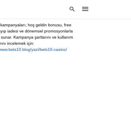
kampanyaları; hoş geldin bonusu, free
ayıp iadesi ve dönemsel promosyonlarla
 sunar. Kampanya şartlarını ve kullanım
rını incelemek için:
Type
/www.bets10.blog/yazi/bets10-casino/
your
search
query
and
hit
enter: