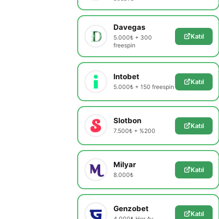
Davegas
Katıl
5.000₺ + 300
freespin
Intobet
Katıl
5.000₺ + 150 freespin
Slotbon
Katıl
7.500₺ + %200
Milyar
Katıl
8.000₺
Genzobet
Katıl
4.000₺ Her Ay