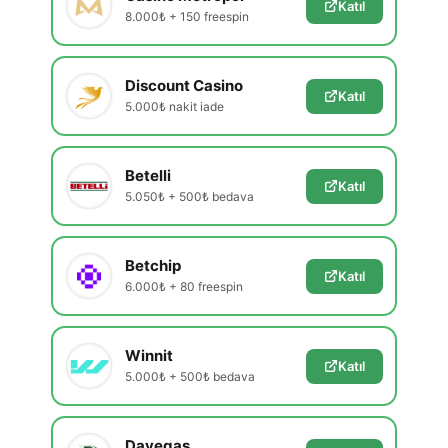
Katıl
8.000₺ + 150 freespin
Discount Casino
Katıl
5.000₺ nakit iade
Betelli
Katıl
5.050₺ + 500₺ bedava
Betchip
Katıl
6.000₺ + 80 freespin
Winnit
Katıl
5.000₺ + 500₺ bedava
Davegas