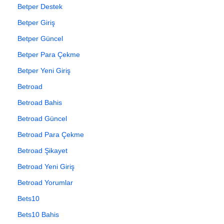
Betper Destek
Betper Giriş
Betper Güncel
Betper Para Çekme
Betper Yeni Giriş
Betroad
Betroad Bahis
Betroad Güncel
Betroad Para Çekme
Betroad Şikayet
Betroad Yeni Giriş
Betroad Yorumlar
Bets10
Bets10 Bahis