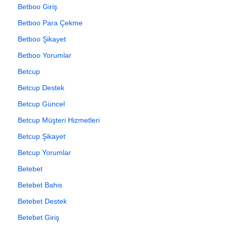
Betboo Giriş
Betboo Para Çekme
Betboo Şikayet
Betboo Yorumlar
Betcup
Betcup Destek
Betcup Güncel
Betcup Müşteri Hizmetleri
Betcup Şikayet
Betcup Yorumlar
Betebet
Betebet Bahis
Betebet Destek
Betebet Giriş