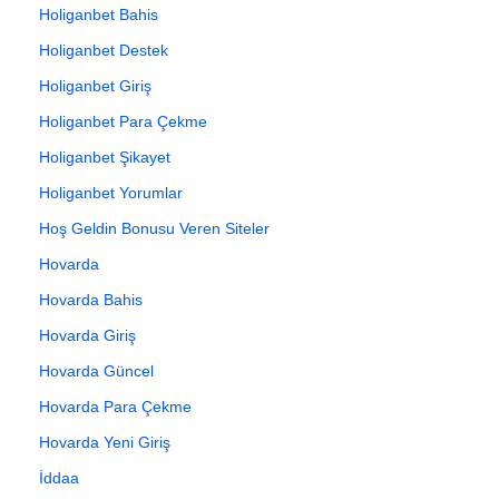
Holiganbet Bahis
Holiganbet Destek
Holiganbet Giriş
Holiganbet Para Çekme
Holiganbet Şikayet
Holiganbet Yorumlar
Hoş Geldin Bonusu Veren Siteler
Hovarda
Hovarda Bahis
Hovarda Giriş
Hovarda Güncel
Hovarda Para Çekme
Hovarda Yeni Giriş
İddaa