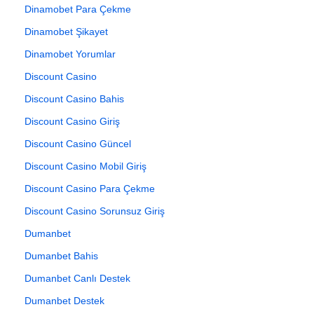
Dinamobet Para Çekme
Dinamobet Şikayet
Dinamobet Yorumlar
Discount Casino
Discount Casino Bahis
Discount Casino Giriş
Discount Casino Güncel
Discount Casino Mobil Giriş
Discount Casino Para Çekme
Discount Casino Sorunsuz Giriş
Dumanbet
Dumanbet Bahis
Dumanbet Canlı Destek
Dumanbet Destek