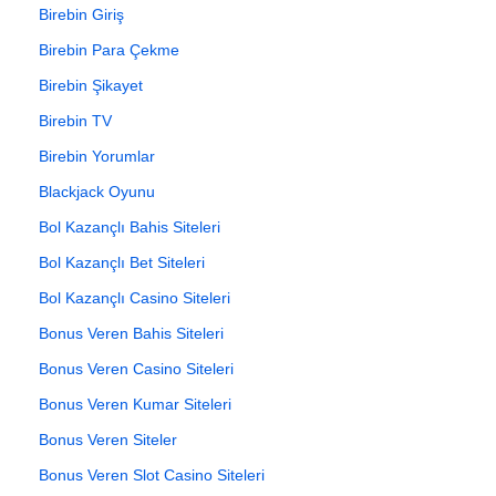
Birebin Giriş
Birebin Para Çekme
Birebin Şikayet
Birebin TV
Birebin Yorumlar
Blackjack Oyunu
Bol Kazançlı Bahis Siteleri
Bol Kazançlı Bet Siteleri
Bol Kazançlı Casino Siteleri
Bonus Veren Bahis Siteleri
Bonus Veren Casino Siteleri
Bonus Veren Kumar Siteleri
Bonus Veren Siteler
Bonus Veren Slot Casino Siteleri