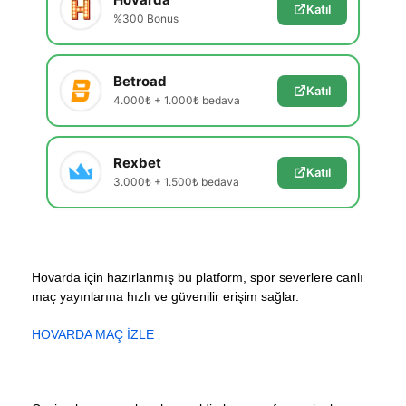
Katıl
%300 Bonus
Betroad
Katıl
4.000₺ + 1.000₺ bedava
Rexbet
Katıl
3.000₺ + 1.500₺ bedava
Hovarda için hazırlanmış bu platform, spor severlere canlı
maç yayınlarına hızlı ve güvenilir erişim sağlar.
HOVARDA MAÇ İZLE