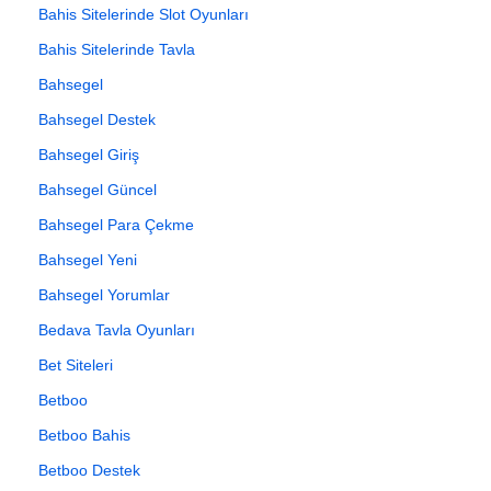
Bahis Sitelerinde Slot Oyunları
Bahis Sitelerinde Tavla
Bahsegel
Bahsegel Destek
Bahsegel Giriş
Bahsegel Güncel
Bahsegel Para Çekme
Bahsegel Yeni
Bahsegel Yorumlar
Bedava Tavla Oyunları
Bet Siteleri
Betboo
Betboo Bahis
Betboo Destek