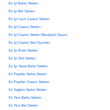
En İyi Bahis Siteleri
En İyi Bet Siteleri
En İyi Canlı Casino Siteleri
En İyi Casino Siteleri
En İyi Casino Siteleri Blackjack Oyunu
En İyi Casino Slot Oyunları
En İyi Rulet Siteleri
En İyi Slot Siteleri
En İyi Yasal Bahis Siteleri
En Popüler Bahis Siteleri
En Popüler Casino Siteleri
En Sağlam Bahis Siteleri
En Yeni Bahis Siteleri
En Yeni Bet Siteleri