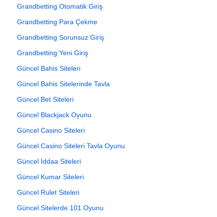
Grandbetting Otomatik Giriş
Grandbetting Para Çekme
Grandbetting Sorunsuz Giriş
Grandbetting Yeni Giriş
Güncel Bahis Siteleri
Güncel Bahis Sitelerinde Tavla
Güncel Bet Siteleri
Güncel Blackjack Oyunu
Güncel Casino Siteleri
Güncel Casino Siteleri Tavla Oyunu
Güncel İddaa Siteleri
Güncel Kumar Siteleri
Güncel Rulet Siteleri
Güncel Sitelerde 101 Oyunu