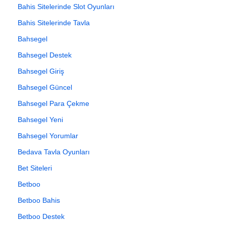
Bahis Sitelerinde Slot Oyunları
Bahis Sitelerinde Tavla
Bahsegel
Bahsegel Destek
Bahsegel Giriş
Bahsegel Güncel
Bahsegel Para Çekme
Bahsegel Yeni
Bahsegel Yorumlar
Bedava Tavla Oyunları
Bet Siteleri
Betboo
Betboo Bahis
Betboo Destek