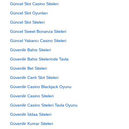
Güncel Slot Casino Siteleri
Güncel Slot Oyunları
Güncel Slot Siteleri
Güncel Sweet Bonanza Siteleri
Güncel Yabancı Casino Siteleri
Güvenilir Bahis Siteleri
Güvenilir Bahis Sitelerinde Tavla
Güvenilir Bet Siteleri
Güvenilir Canlı Slot Siteleri
Güvenilir Casino Blackjack Oyunu
Güvenilir Casino Siteleri
Güvenilir Casino Siteleri Tavla Oyunu
Güvenilir İddaa Siteleri
Güvenilir Kumar Siteleri