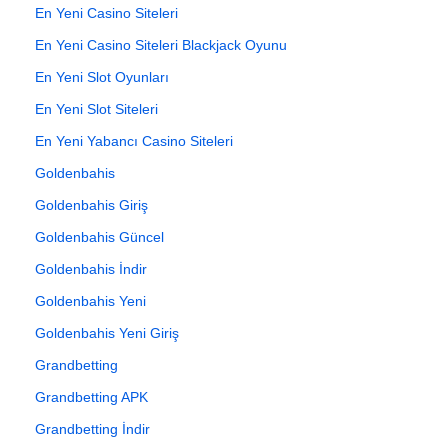
En Yeni Casino Siteleri
En Yeni Casino Siteleri Blackjack Oyunu
En Yeni Slot Oyunları
En Yeni Slot Siteleri
En Yeni Yabancı Casino Siteleri
Goldenbahis
Goldenbahis Giriş
Goldenbahis Güncel
Goldenbahis İndir
Goldenbahis Yeni
Goldenbahis Yeni Giriş
Grandbetting
Grandbetting APK
Grandbetting İndir