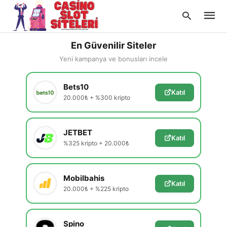
En Güvenilir Siteler
Yeni kampanya ve bonusları incele
Type
Bets10
your
Katıl
searc
20.000₺ + %300 kripto
query
and
hit
enter:
JETBET
Katıl
%325 kripto + 20.000₺
Mobilbahis
Katıl
20.000₺ + %225 kripto
Spino