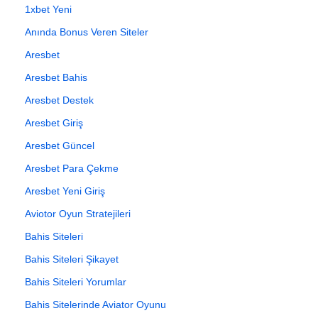
1xbet Yeni
Anında Bonus Veren Siteler
Aresbet
Aresbet Bahis
Aresbet Destek
Aresbet Giriş
Aresbet Güncel
Aresbet Para Çekme
Aresbet Yeni Giriş
Aviotor Oyun Stratejileri
Bahis Siteleri
Bahis Siteleri Şikayet
Bahis Siteleri Yorumlar
Bahis Sitelerinde Aviator Oyunu