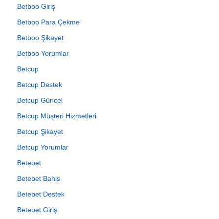
Betboo Giriş
Betboo Para Çekme
Betboo Şikayet
Betboo Yorumlar
Betcup
Betcup Destek
Betcup Güncel
Betcup Müşteri Hizmetleri
Betcup Şikayet
Betcup Yorumlar
Betebet
Betebet Bahis
Betebet Destek
Betebet Giriş