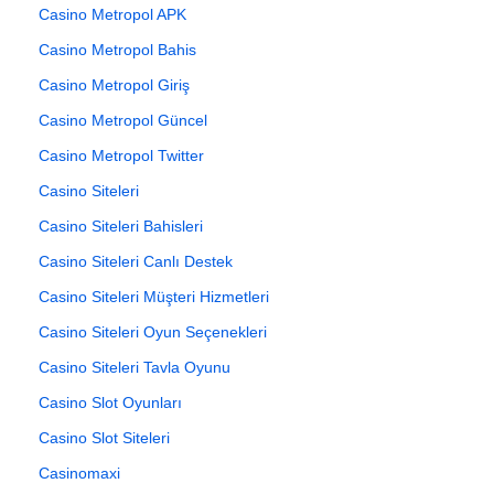
Casino Metropol APK
Casino Metropol Bahis
Casino Metropol Giriş
Casino Metropol Güncel
Casino Metropol Twitter
Casino Siteleri
Casino Siteleri Bahisleri
Casino Siteleri Canlı Destek
Casino Siteleri Müşteri Hizmetleri
Casino Siteleri Oyun Seçenekleri
Casino Siteleri Tavla Oyunu
Casino Slot Oyunları
Casino Slot Siteleri
Casinomaxi