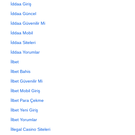
İddaa Giriş
İddaa Güncel
İddaa Güvenilir Mi
İddaa Mobil
İddaa Siteleri
İddaa Yorumlar
İlbet
İlbet Bahis
İlbet Güvenilir Mi
İlbet Mobil Giriş
İlbet Para Çekme
İlbet Yeni Giriş
İlbet Yorumlar
İllegal Casino Siteleri