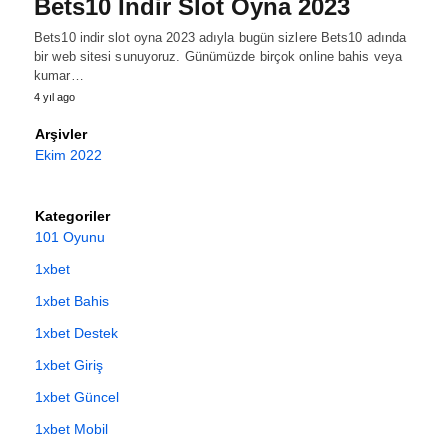
Bets10 İndir Slot Oyna 2023
Bets10 indir slot oyna 2023 adıyla bugün sizlere Bets10 adında
bir web sitesi sunuyoruz. Günümüzde birçok online bahis veya
kumar…
4 yıl ago
Arşivler
Ekim 2022
Kategoriler
101 Oyunu
1xbet
1xbet Bahis
1xbet Destek
1xbet Giriş
1xbet Güncel
1xbet Mobil