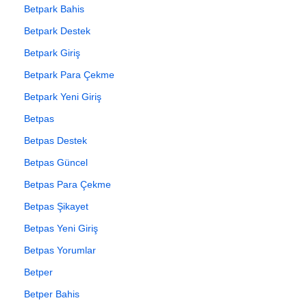
Betpark Bahis
Betpark Destek
Betpark Giriş
Betpark Para Çekme
Betpark Yeni Giriş
Betpas
Betpas Destek
Betpas Güncel
Betpas Para Çekme
Betpas Şikayet
Betpas Yeni Giriş
Betpas Yorumlar
Betper
Betper Bahis