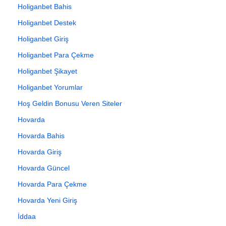
Holiganbet Bahis
Holiganbet Destek
Holiganbet Giriş
Holiganbet Para Çekme
Holiganbet Şikayet
Holiganbet Yorumlar
Hoş Geldin Bonusu Veren Siteler
Hovarda
Hovarda Bahis
Hovarda Giriş
Hovarda Güncel
Hovarda Para Çekme
Hovarda Yeni Giriş
İddaa