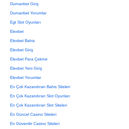
Dumanbet Giriş
Dumanbet Yorumlar
Egt Slot Oyunları
Elexbet
Elexbet Bahis
Elexbet Giriş
Elexbet Para Çekme
Elexbet Yeni Giriş
Elexbet Yorumlar
En Çok Kazandıran Bahis Siteleri
En Çok Kazandıran Slot Oyunları
En Çok Kazandıran Slot Siteleri
En Güncel Casino Siteleri
En Güvenilir Casino Siteleri