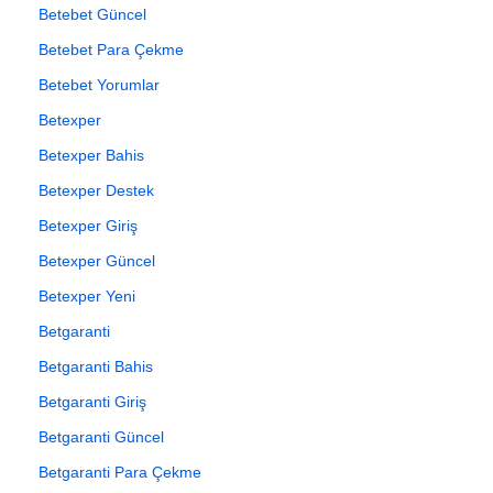
Betebet Güncel
Betebet Para Çekme
Betebet Yorumlar
Betexper
Betexper Bahis
Betexper Destek
Betexper Giriş
Betexper Güncel
Betexper Yeni
Betgaranti
Betgaranti Bahis
Betgaranti Giriş
Betgaranti Güncel
Betgaranti Para Çekme