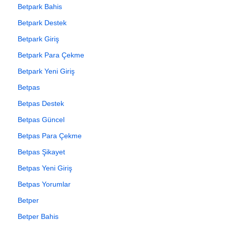
Betpark Bahis
Betpark Destek
Betpark Giriş
Betpark Para Çekme
Betpark Yeni Giriş
Betpas
Betpas Destek
Betpas Güncel
Betpas Para Çekme
Betpas Şikayet
Betpas Yeni Giriş
Betpas Yorumlar
Betper
Betper Bahis