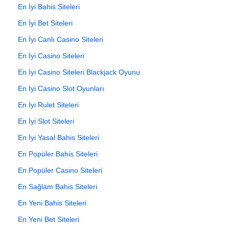
En İyi Bahis Siteleri
En İyi Bet Siteleri
En İyi Canlı Casino Siteleri
En İyi Casino Siteleri
En İyi Casino Siteleri Blackjack Oyunu
En İyi Casino Slot Oyunları
En İyi Rulet Siteleri
En İyi Slot Siteleri
En İyi Yasal Bahis Siteleri
En Popüler Bahis Siteleri
En Popüler Casino Siteleri
En Sağlam Bahis Siteleri
En Yeni Bahis Siteleri
En Yeni Bet Siteleri