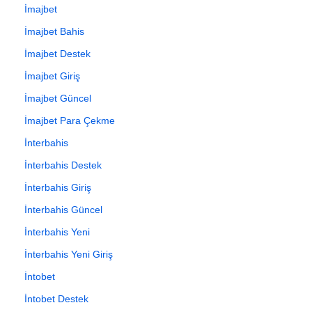
İmajbet
İmajbet Bahis
İmajbet Destek
İmajbet Giriş
İmajbet Güncel
İmajbet Para Çekme
İnterbahis
İnterbahis Destek
İnterbahis Giriş
İnterbahis Güncel
İnterbahis Yeni
İnterbahis Yeni Giriş
İntobet
İntobet Destek