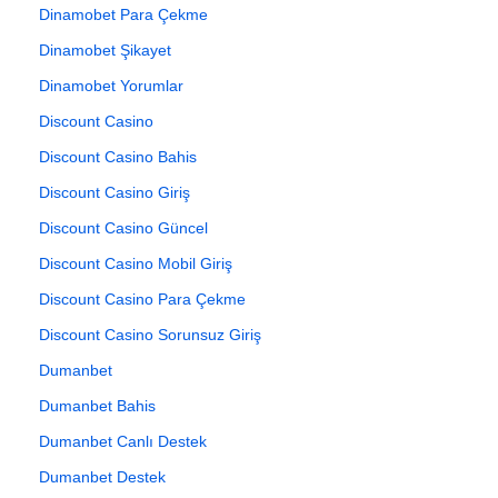
Dinamobet Para Çekme
Dinamobet Şikayet
Dinamobet Yorumlar
Discount Casino
Discount Casino Bahis
Discount Casino Giriş
Discount Casino Güncel
Discount Casino Mobil Giriş
Discount Casino Para Çekme
Discount Casino Sorunsuz Giriş
Dumanbet
Dumanbet Bahis
Dumanbet Canlı Destek
Dumanbet Destek