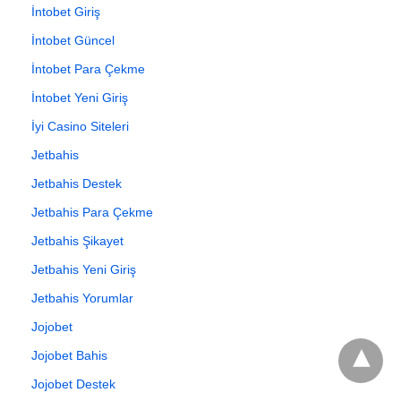
İntobet Giriş
İntobet Güncel
İntobet Para Çekme
İntobet Yeni Giriş
İyi Casino Siteleri
Jetbahis
Jetbahis Destek
Jetbahis Para Çekme
Jetbahis Şikayet
Jetbahis Yeni Giriş
Jetbahis Yorumlar
Jojobet
Jojobet Bahis
Jojobet Destek