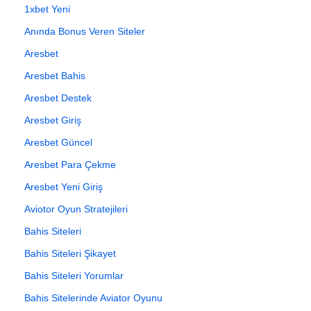
1xbet Yeni
Anında Bonus Veren Siteler
Aresbet
Aresbet Bahis
Aresbet Destek
Aresbet Giriş
Aresbet Güncel
Aresbet Para Çekme
Aresbet Yeni Giriş
Aviotor Oyun Stratejileri
Bahis Siteleri
Bahis Siteleri Şikayet
Bahis Siteleri Yorumlar
Bahis Sitelerinde Aviator Oyunu