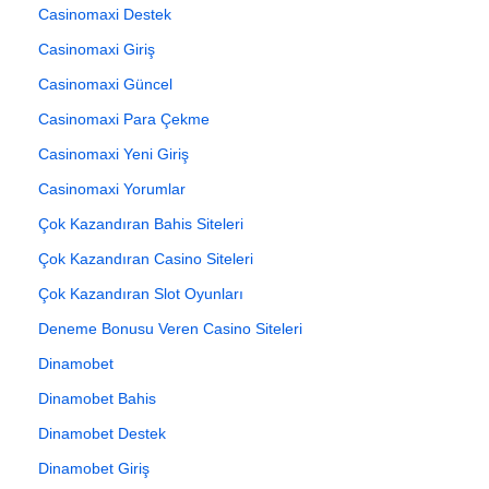
Casinomaxi Destek
Casinomaxi Giriş
Casinomaxi Güncel
Casinomaxi Para Çekme
Casinomaxi Yeni Giriş
Casinomaxi Yorumlar
Çok Kazandıran Bahis Siteleri
Çok Kazandıran Casino Siteleri
Çok Kazandıran Slot Oyunları
Deneme Bonusu Veren Casino Siteleri
Dinamobet
Dinamobet Bahis
Dinamobet Destek
Dinamobet Giriş