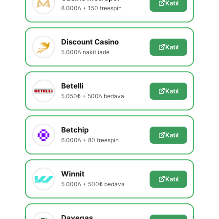
Katıl
8.000₺ + 150 freespin
Discount Casino
Katıl
5.000₺ nakit iade
Betelli
Katıl
5.050₺ + 500₺ bedava
Betchip
Katıl
6.000₺ + 80 freespin
Winnit
Katıl
5.000₺ + 500₺ bedava
Davegas