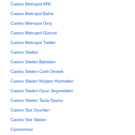
Casino Metropol APK
Casino Metropol Bahis
Casino Metropol Giriş
Casino Metropol Güncel
Casino Metropol Twitter
Casino Siteleri
Casino Siteleri Bahisleri
Casino Siteleri Canlı Destek
Casino Siteleri Müşteri Hizmetleri
Casino Siteleri Oyun Seçenekleri
Casino Siteleri Tavla Oyunu
Casino Slot Oyunları
Casino Slot Siteleri
Casinomaxi