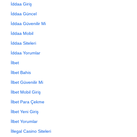
İddaa Giriş
İddaa Güncel
İddaa Güvenilir Mi
İddaa Mobil
İddaa Siteleri
İddaa Yorumlar
İlbet
İlbet Bahis
İlbet Güvenilir Mi
İlbet Mobil Giriş
İlbet Para Çekme
İlbet Yeni Giriş
İlbet Yorumlar
İllegal Casino Siteleri