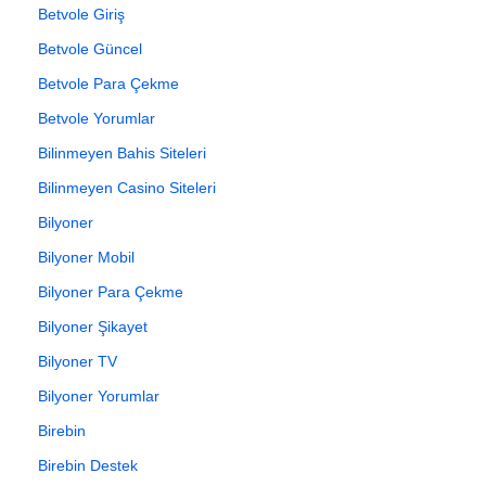
Betvole Giriş
Betvole Güncel
Betvole Para Çekme
Betvole Yorumlar
Bilinmeyen Bahis Siteleri
Bilinmeyen Casino Siteleri
Bilyoner
Bilyoner Mobil
Bilyoner Para Çekme
Bilyoner Şikayet
Bilyoner TV
Bilyoner Yorumlar
Birebin
Birebin Destek