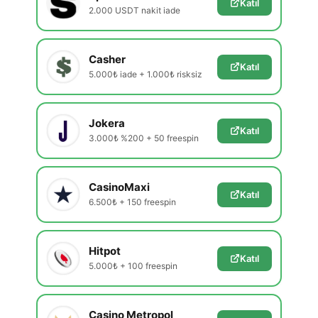
Katıl
2.000 USDT nakit iade
Casher
Katıl
5.000₺ iade + 1.000₺ risksiz
Jokera
Katıl
3.000₺ %200 + 50 freespin
CasinoMaxi
Katıl
6.500₺ + 150 freespin
Hitpot
Katıl
5.000₺ + 100 freespin
Casino Metropol