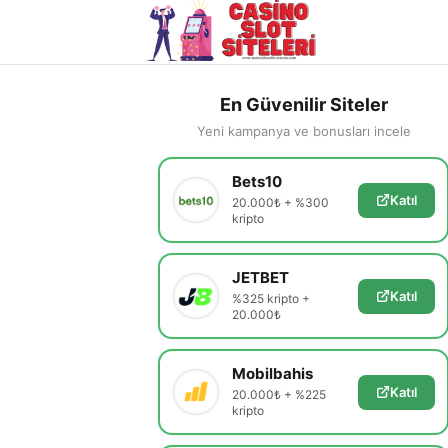
En Güvenilir Siteler
Yeni kampanya ve bonusları incele
Bets10
Katıl
20.000₺ + %300
kripto
JETBET
Katıl
%325 kripto +
20.000₺
Mobilbahis
Katıl
20.000₺ + %225
kripto