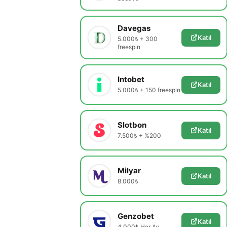
Davegas
Katıl
5.000₺ + 300
freespin
Intobet
Katıl
5.000₺ + 150 freespin
Slotbon
Katıl
7.500₺ + %200
Milyar
Katıl
8.000₺
Genzobet
Katıl
4.000₺ Her Ay