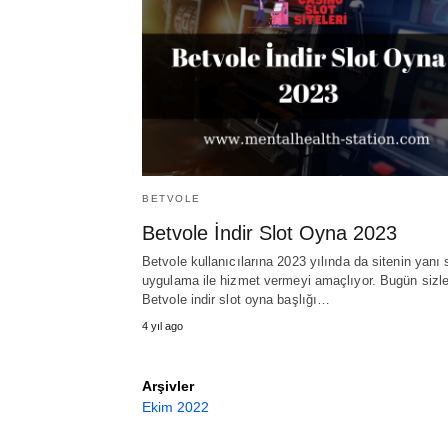
BETVOLE
Betvole İndir Slot Oyna 2023
Betvole kullanıcılarına 2023 yılında da sitenin yanı 
uygulama ile hizmet vermeyi amaçlıyor. Bugün sizle
Betvole indir slot oyna başlığı…
4 yıl ago
Arşivler
Ekim 2022