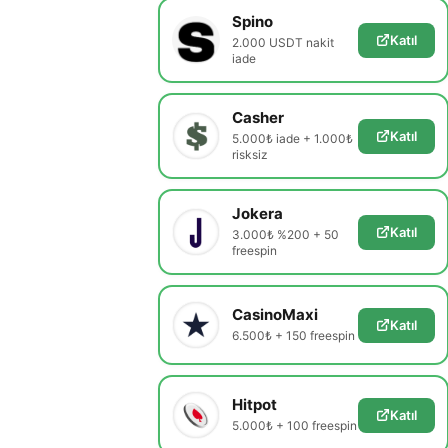
Spino
Katıl
2.000 USDT nakit
iade
Casher
Katıl
5.000₺ iade + 1.000₺
risksiz
Jokera
Katıl
3.000₺ %200 + 50
freespin
CasinoMaxi
Katıl
6.500₺ + 150 freespin
Hitpot
Katıl
5.000₺ + 100 freespin