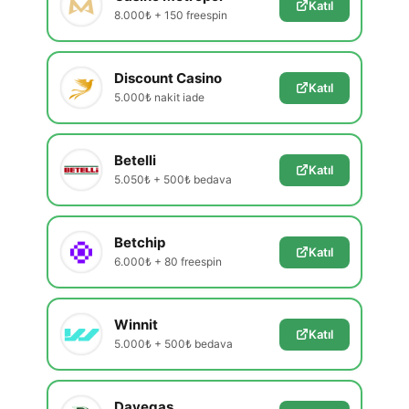
Katıl
8.000₺ + 150 freespin
Discount Casino
Katıl
5.000₺ nakit iade
Betelli
Katıl
5.050₺ + 500₺ bedava
Betchip
Katıl
6.000₺ + 80 freespin
Winnit
Katıl
5.000₺ + 500₺ bedava
Davegas