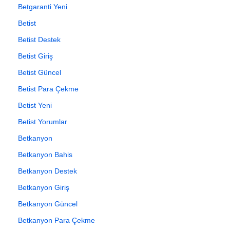
Betgaranti Yeni
Betist
Betist Destek
Betist Giriş
Betist Güncel
Betist Para Çekme
Betist Yeni
Betist Yorumlar
Betkanyon
Betkanyon Bahis
Betkanyon Destek
Betkanyon Giriş
Betkanyon Güncel
Betkanyon Para Çekme