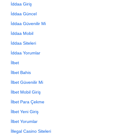
İddaa Giriş
İddaa Güncel
İddaa Güvenilir Mi
İddaa Mobil
İddaa Siteleri
İddaa Yorumlar
İlbet
İlbet Bahis
İlbet Güvenilir Mi
İlbet Mobil Giriş
İlbet Para Çekme
İlbet Yeni Giriş
İlbet Yorumlar
İllegal Casino Siteleri