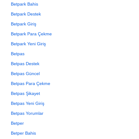
Betpark Bahis
Betpark Destek
Betpark Giriş
Betpark Para Çekme
Betpark Yeni Giriş
Betpas
Betpas Destek
Betpas Güncel
Betpas Para Çekme
Betpas Şikayet
Betpas Yeni Giriş
Betpas Yorumlar
Betper
Betper Bahis