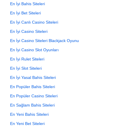
En İyi Bahis Siteleri
En İyi Bet Siteleri
En İyi Canlı Casino Siteleri
En İyi Casino Siteleri
En İyi Casino Siteleri Blackjack Oyunu
En İyi Casino Slot Oyunları
En İyi Rulet Siteleri
En İyi Slot Siteleri
En İyi Yasal Bahis Siteleri
En Popüler Bahis Siteleri
En Popüler Casino Siteleri
En Sağlam Bahis Siteleri
En Yeni Bahis Siteleri
En Yeni Bet Siteleri