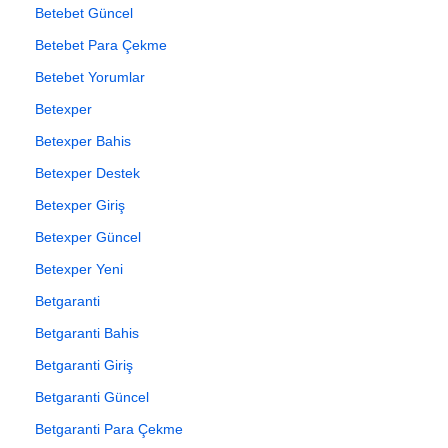
Betebet Güncel
Betebet Para Çekme
Betebet Yorumlar
Betexper
Betexper Bahis
Betexper Destek
Betexper Giriş
Betexper Güncel
Betexper Yeni
Betgaranti
Betgaranti Bahis
Betgaranti Giriş
Betgaranti Güncel
Betgaranti Para Çekme