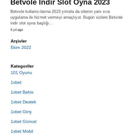
Betvole İndir Slot Oyna 2023
Betvole kullanıcılarına 2023 yılında da sitenin yanı sıra
uygulama ile hizmet vermeyi amaçlıyor. Bugün sizlere Betvole
indir slot oyna başlığı…
4 yıl ago
Arşivler
Ekim 2022
Kategoriler
101 Oyunu
1xbet
1xbet Bahis
1xbet Destek
1xbet Giriş
1xbet Güncel
1xbet Mobil