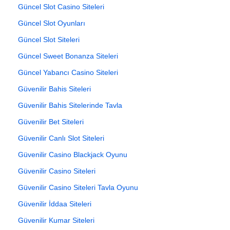
Güncel Slot Casino Siteleri
Güncel Slot Oyunları
Güncel Slot Siteleri
Güncel Sweet Bonanza Siteleri
Güncel Yabancı Casino Siteleri
Güvenilir Bahis Siteleri
Güvenilir Bahis Sitelerinde Tavla
Güvenilir Bet Siteleri
Güvenilir Canlı Slot Siteleri
Güvenilir Casino Blackjack Oyunu
Güvenilir Casino Siteleri
Güvenilir Casino Siteleri Tavla Oyunu
Güvenilir İddaa Siteleri
Güvenilir Kumar Siteleri