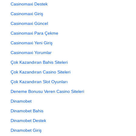
Casinomaxi Destek
Casinomaxi Giriş
Casinomaxi Güncel
Casinomaxi Para Çekme
Casinomaxi Yeni Giriş
Casinomaxi Yorumlar
Çok Kazandıran Bahis Siteleri
Çok Kazandıran Casino Siteleri
Çok Kazandıran Slot Oyunları
Deneme Bonusu Veren Casino Siteleri
Dinamobet
Dinamobet Bahis
Dinamobet Destek
Dinamobet Giriş