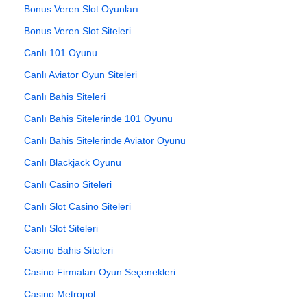
Bonus Veren Slot Oyunları
Bonus Veren Slot Siteleri
Canlı 101 Oyunu
Canlı Aviator Oyun Siteleri
Canlı Bahis Siteleri
Canlı Bahis Sitelerinde 101 Oyunu
Canlı Bahis Sitelerinde Aviator Oyunu
Canlı Blackjack Oyunu
Canlı Casino Siteleri
Canlı Slot Casino Siteleri
Canlı Slot Siteleri
Casino Bahis Siteleri
Casino Firmaları Oyun Seçenekleri
Casino Metropol