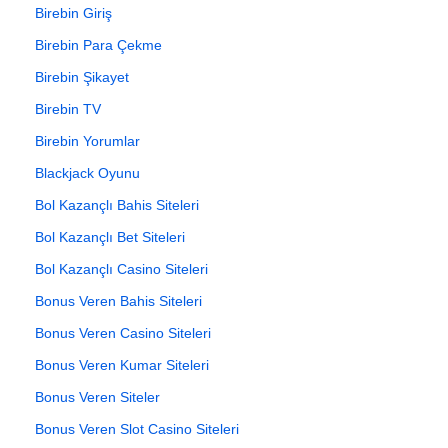
Birebin Giriş
Birebin Para Çekme
Birebin Şikayet
Birebin TV
Birebin Yorumlar
Blackjack Oyunu
Bol Kazançlı Bahis Siteleri
Bol Kazançlı Bet Siteleri
Bol Kazançlı Casino Siteleri
Bonus Veren Bahis Siteleri
Bonus Veren Casino Siteleri
Bonus Veren Kumar Siteleri
Bonus Veren Siteler
Bonus Veren Slot Casino Siteleri