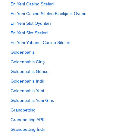
En Yeni Casino Siteleri
En Yeni Casino Siteleri Blackjack Oyunu
En Yeni Slot Oyunları
En Yeni Slot Siteleri
En Yeni Yabancı Casino Siteleri
Goldenbahis
Goldenbahis Giriş
Goldenbahis Güncel
Goldenbahis İndir
Goldenbahis Yeni
Goldenbahis Yeni Giriş
Grandbetting
Grandbetting APK
Grandbetting İndir