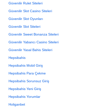
Güvenilir Rulet Siteleri
Güvenilir Slot Casino Siteleri
Güvenilir Slot Oyunları
Güvenilir Slot Siteleri
Güvenilir Sweet Bonanza Siteleri
Güvenilir Yabancı Casino Siteleri
Güvenilir Yasal Bahis Siteleri
Hepsibahis
Hepsibahis Mobil Giriş
Hepsibahis Para Çekme
Hepsibahis Sorunsuz Giriş
Hepsibahis Yeni Giriş
Hepsibahis Yorumlar
Holiganbet