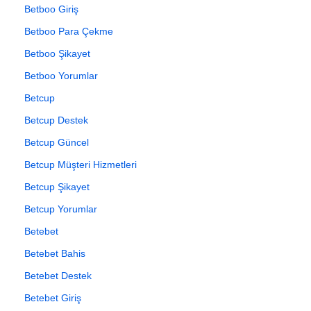
Betboo Giriş
Betboo Para Çekme
Betboo Şikayet
Betboo Yorumlar
Betcup
Betcup Destek
Betcup Güncel
Betcup Müşteri Hizmetleri
Betcup Şikayet
Betcup Yorumlar
Betebet
Betebet Bahis
Betebet Destek
Betebet Giriş