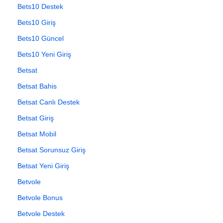
Bets10 Destek
Bets10 Giriş
Bets10 Güncel
Bets10 Yeni Giriş
Betsat
Betsat Bahis
Betsat Canlı Destek
Betsat Giriş
Betsat Mobil
Betsat Sorunsuz Giriş
Betsat Yeni Giriş
Betvole
Betvole Bonus
Betvole Destek