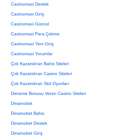
Casinomaxi Destek
Casinomaxi Giriş
Casinomaxi Güncel
Casinomaxi Para Çekme
Casinomaxi Yeni Giriş
Casinomaxi Yorumlar
Çok Kazandıran Bahis Siteleri
Çok Kazandıran Casino Siteleri
Çok Kazandıran Slot Oyunları
Deneme Bonusu Veren Casino Siteleri
Dinamobet
Dinamobet Bahis
Dinamobet Destek
Dinamobet Giriş