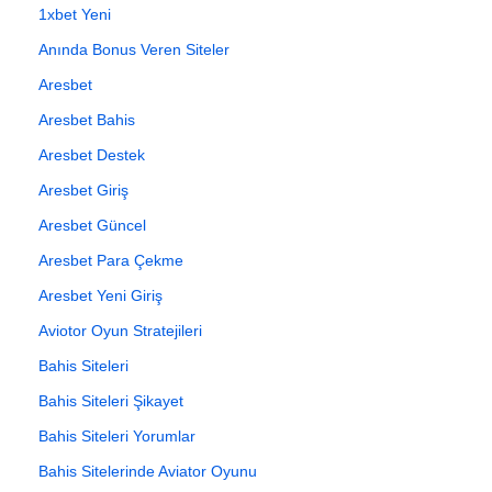
1xbet Yeni
Anında Bonus Veren Siteler
Aresbet
Aresbet Bahis
Aresbet Destek
Aresbet Giriş
Aresbet Güncel
Aresbet Para Çekme
Aresbet Yeni Giriş
Aviotor Oyun Stratejileri
Bahis Siteleri
Bahis Siteleri Şikayet
Bahis Siteleri Yorumlar
Bahis Sitelerinde Aviator Oyunu