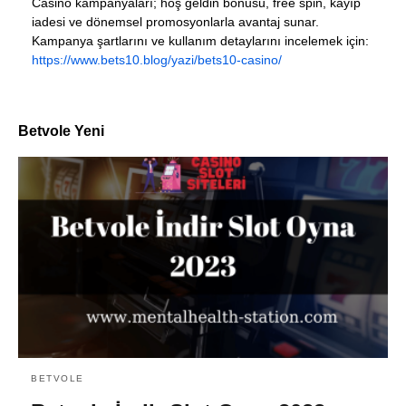
Casino kampanyaları; hoş geldin bonusu, free spin, kayıp
iadesi ve dönemsel promosyonlarla avantaj sunar.
Kampanya şartlarını ve kullanım detaylarını incelemek için:
https://www.bets10.blog/yazi/bets10-casino/
Betvole Yeni
BETVOLE