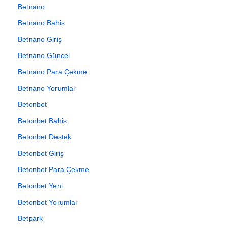
Betnano
Betnano Bahis
Betnano Giriş
Betnano Güncel
Betnano Para Çekme
Betnano Yorumlar
Betonbet
Betonbet Bahis
Betonbet Destek
Betonbet Giriş
Betonbet Para Çekme
Betonbet Yeni
Betonbet Yorumlar
Betpark