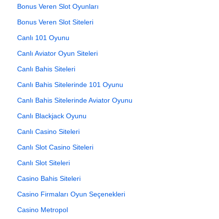
Bonus Veren Slot Oyunları
Bonus Veren Slot Siteleri
Canlı 101 Oyunu
Canlı Aviator Oyun Siteleri
Canlı Bahis Siteleri
Canlı Bahis Sitelerinde 101 Oyunu
Canlı Bahis Sitelerinde Aviator Oyunu
Canlı Blackjack Oyunu
Canlı Casino Siteleri
Canlı Slot Casino Siteleri
Canlı Slot Siteleri
Casino Bahis Siteleri
Casino Firmaları Oyun Seçenekleri
Casino Metropol