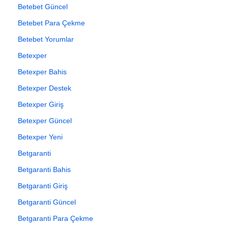
Betebet Güncel
Betebet Para Çekme
Betebet Yorumlar
Betexper
Betexper Bahis
Betexper Destek
Betexper Giriş
Betexper Güncel
Betexper Yeni
Betgaranti
Betgaranti Bahis
Betgaranti Giriş
Betgaranti Güncel
Betgaranti Para Çekme