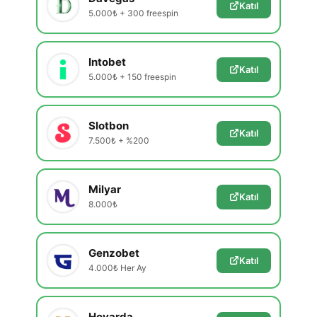
Katıl
5.000₺ + 300 freespin
Intobet
Katıl
5.000₺ + 150 freespin
Slotbon
Katıl
7.500₺ + %200
Milyar
Katıl
8.000₺
Genzobet
Katıl
4.000₺ Her Ay
Hovarda