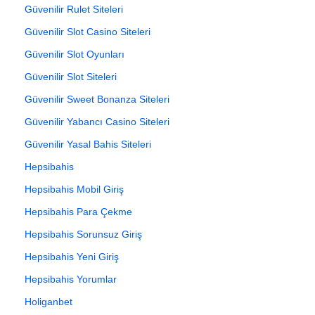
Güvenilir Rulet Siteleri
Güvenilir Slot Casino Siteleri
Güvenilir Slot Oyunları
Güvenilir Slot Siteleri
Güvenilir Sweet Bonanza Siteleri
Güvenilir Yabancı Casino Siteleri
Güvenilir Yasal Bahis Siteleri
Hepsibahis
Hepsibahis Mobil Giriş
Hepsibahis Para Çekme
Hepsibahis Sorunsuz Giriş
Hepsibahis Yeni Giriş
Hepsibahis Yorumlar
Holiganbet