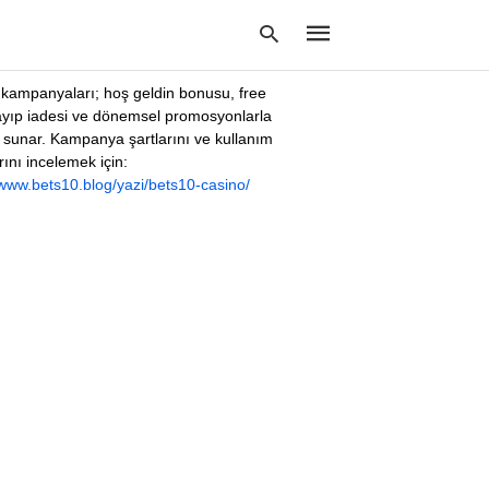
kampanyaları; hoş geldin bonusu, free
ayıp iadesi ve dönemsel promosyonlarla
 sunar. Kampanya şartlarını ve kullanım
rını incelemek için:
Type
/www.bets10.blog/yazi/bets10-casino/
your
search
query
and
hit
enter: