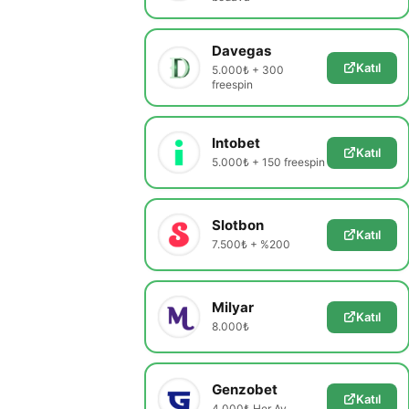
Davegas
Katıl
5.000₺ + 300
freespin
Intobet
Katıl
5.000₺ + 150 freespin
Slotbon
Katıl
7.500₺ + %200
Milyar
Katıl
8.000₺
Genzobet
Katıl
4.000₺ Her Ay