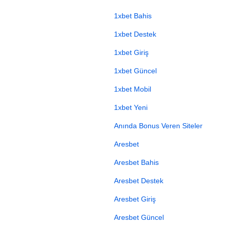
1xbet Bahis
1xbet Destek
1xbet Giriş
1xbet Güncel
1xbet Mobil
1xbet Yeni
Anında Bonus Veren Siteler
Aresbet
Aresbet Bahis
Aresbet Destek
Aresbet Giriş
Aresbet Güncel