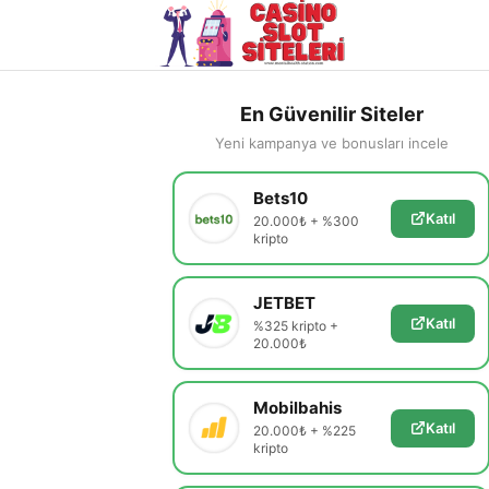
En Güvenilir Siteler
Yeni kampanya ve bonusları incele
Bets10
Katıl
20.000₺ + %300
kripto
JETBET
Katıl
%325 kripto +
20.000₺
Mobilbahis
Katıl
20.000₺ + %225
kripto