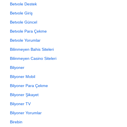
Betvole Destek
Betvole Giriş
Betvole Güncel
Betvole Para Çekme
Betvole Yorumlar
Bilinmeyen Bahis Siteleri
Bilinmeyen Casino Siteleri
Bilyoner
Bilyoner Mobil
Bilyoner Para Çekme
Bilyoner Şikayet
Bilyoner TV
Bilyoner Yorumlar
Birebin