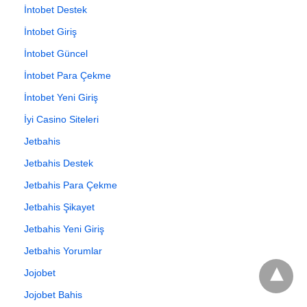
İntobet Destek
İntobet Giriş
İntobet Güncel
İntobet Para Çekme
İntobet Yeni Giriş
İyi Casino Siteleri
Jetbahis
Jetbahis Destek
Jetbahis Para Çekme
Jetbahis Şikayet
Jetbahis Yeni Giriş
Jetbahis Yorumlar
Jojobet
Jojobet Bahis