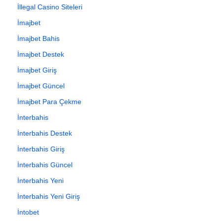
İllegal Casino Siteleri
İmajbet
İmajbet Bahis
İmajbet Destek
İmajbet Giriş
İmajbet Güncel
İmajbet Para Çekme
İnterbahis
İnterbahis Destek
İnterbahis Giriş
İnterbahis Güncel
İnterbahis Yeni
İnterbahis Yeni Giriş
İntobet