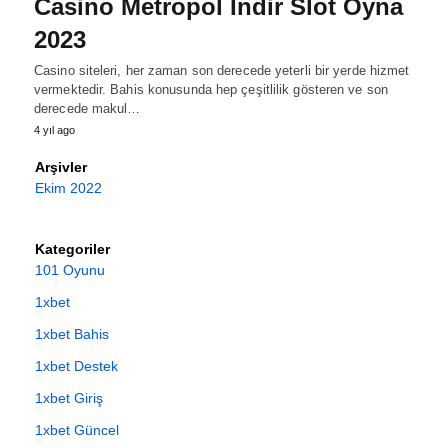
Casino Metropol İndir Slot Oyna
2023
Casino siteleri, her zaman son derecede yeterli bir yerde hizmet
vermektedir. Bahis konusunda hep çeşitlilik gösteren ve son
derecede makul…
4 yıl ago
Arşivler
Ekim 2022
Kategoriler
101 Oyunu
1xbet
1xbet Bahis
1xbet Destek
1xbet Giriş
1xbet Güncel