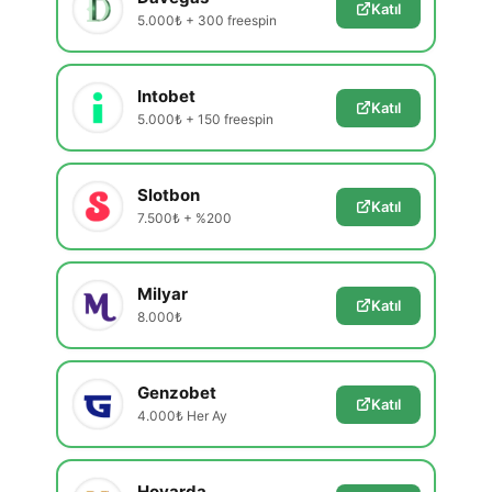
Katıl
5.000₺ + 300 freespin
Intobet
Katıl
5.000₺ + 150 freespin
Slotbon
Katıl
7.500₺ + %200
Milyar
Katıl
8.000₺
Genzobet
Katıl
4.000₺ Her Ay
Hovarda