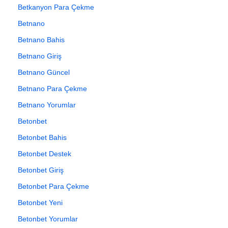
Betkanyon Para Çekme
Betnano
Betnano Bahis
Betnano Giriş
Betnano Güncel
Betnano Para Çekme
Betnano Yorumlar
Betonbet
Betonbet Bahis
Betonbet Destek
Betonbet Giriş
Betonbet Para Çekme
Betonbet Yeni
Betonbet Yorumlar