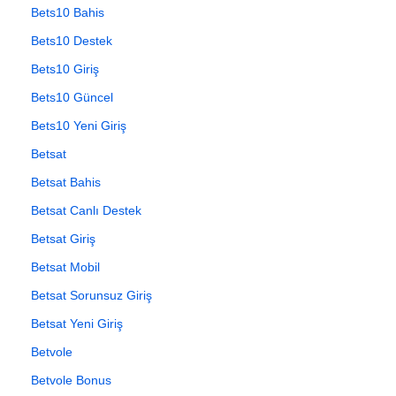
Bets10 Bahis
Bets10 Destek
Bets10 Giriş
Bets10 Güncel
Bets10 Yeni Giriş
Betsat
Betsat Bahis
Betsat Canlı Destek
Betsat Giriş
Betsat Mobil
Betsat Sorunsuz Giriş
Betsat Yeni Giriş
Betvole
Betvole Bonus