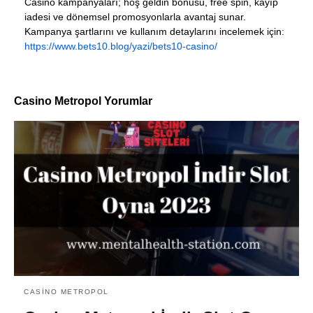
Casino kampanyaları; hoş geldin bonusu, free spin, kayıp
iadesi ve dönemsel promosyonlarla avantaj sunar.
Kampanya şartlarını ve kullanım detaylarını incelemek için:
https://www.bets10.blog/yazi/bets10-casino/
Casino Metropol Yorumlar
CASINO METROPOL