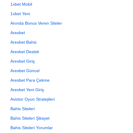
1xbet Mobil
1xbet Yeni
Anında Bonus Veren Siteler
Aresbet
Aresbet Bahis
Aresbet Destek
Aresbet Giriş
Aresbet Güncel
Aresbet Para Çekme
Aresbet Yeni Giriş
Aviotor Oyun Stratejileri
Bahis Siteleri
Bahis Siteleri Şikayet
Bahis Siteleri Yorumlar