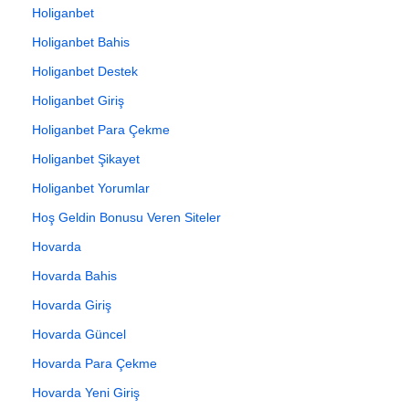
Holiganbet
Holiganbet Bahis
Holiganbet Destek
Holiganbet Giriş
Holiganbet Para Çekme
Holiganbet Şikayet
Holiganbet Yorumlar
Hoş Geldin Bonusu Veren Siteler
Hovarda
Hovarda Bahis
Hovarda Giriş
Hovarda Güncel
Hovarda Para Çekme
Hovarda Yeni Giriş