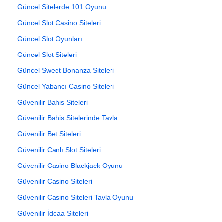
Güncel Sitelerde 101 Oyunu
Güncel Slot Casino Siteleri
Güncel Slot Oyunları
Güncel Slot Siteleri
Güncel Sweet Bonanza Siteleri
Güncel Yabancı Casino Siteleri
Güvenilir Bahis Siteleri
Güvenilir Bahis Sitelerinde Tavla
Güvenilir Bet Siteleri
Güvenilir Canlı Slot Siteleri
Güvenilir Casino Blackjack Oyunu
Güvenilir Casino Siteleri
Güvenilir Casino Siteleri Tavla Oyunu
Güvenilir İddaa Siteleri