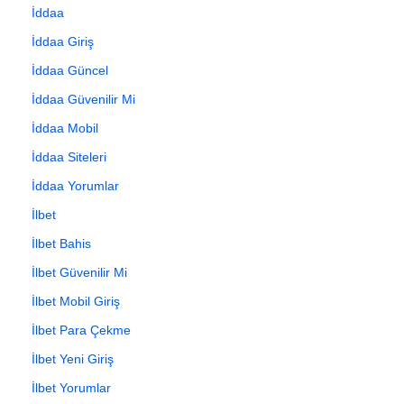
İddaa
İddaa Giriş
İddaa Güncel
İddaa Güvenilir Mi
İddaa Mobil
İddaa Siteleri
İddaa Yorumlar
İlbet
İlbet Bahis
İlbet Güvenilir Mi
İlbet Mobil Giriş
İlbet Para Çekme
İlbet Yeni Giriş
İlbet Yorumlar