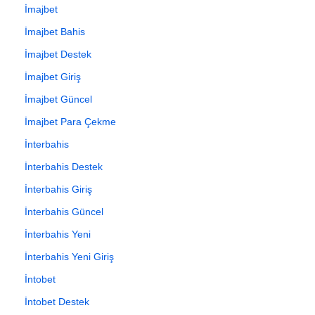
İmajbet
İmajbet Bahis
İmajbet Destek
İmajbet Giriş
İmajbet Güncel
İmajbet Para Çekme
İnterbahis
İnterbahis Destek
İnterbahis Giriş
İnterbahis Güncel
İnterbahis Yeni
İnterbahis Yeni Giriş
İntobet
İntobet Destek