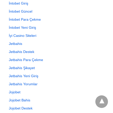
İntobet Giriş
İntobet Güncel
İntobet Para Çekme
İntobet Yeni Giriş
İyi Casino Siteleri
Jetbahis
Jetbahis Destek
Jetbahis Para Çekme
Jetbahis Şikayet
Jetbahis Yeni Giriş
Jetbahis Yorumlar
Jojobet
Jojobet Bahis
Jojobet Destek