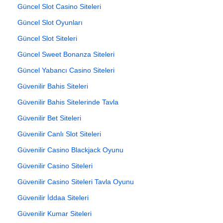
Güncel Slot Casino Siteleri
Güncel Slot Oyunları
Güncel Slot Siteleri
Güncel Sweet Bonanza Siteleri
Güncel Yabancı Casino Siteleri
Güvenilir Bahis Siteleri
Güvenilir Bahis Sitelerinde Tavla
Güvenilir Bet Siteleri
Güvenilir Canlı Slot Siteleri
Güvenilir Casino Blackjack Oyunu
Güvenilir Casino Siteleri
Güvenilir Casino Siteleri Tavla Oyunu
Güvenilir İddaa Siteleri
Güvenilir Kumar Siteleri