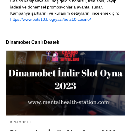
Casino kampanyaları; hoş geldin bonusu, free spin, kayıp
iadesi ve dönemsel promosyonlarla avantaj sunar.
Kampanya şartlarını ve kullanım detaylarını incelemek için:
https://www.bets10.blog/yazi/bets10-casino/
Dinamobet Canlı Destek
DINAMOBET