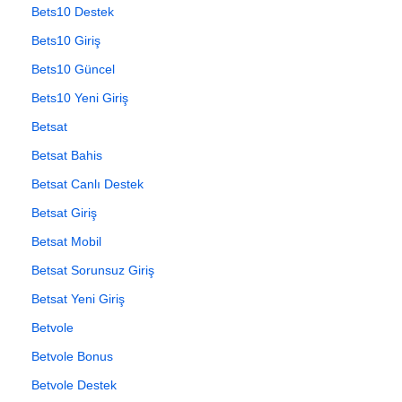
Bets10 Destek
Bets10 Giriş
Bets10 Güncel
Bets10 Yeni Giriş
Betsat
Betsat Bahis
Betsat Canlı Destek
Betsat Giriş
Betsat Mobil
Betsat Sorunsuz Giriş
Betsat Yeni Giriş
Betvole
Betvole Bonus
Betvole Destek