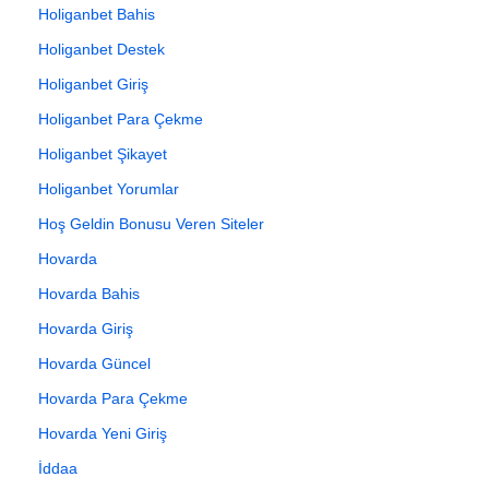
Holiganbet Bahis
Holiganbet Destek
Holiganbet Giriş
Holiganbet Para Çekme
Holiganbet Şikayet
Holiganbet Yorumlar
Hoş Geldin Bonusu Veren Siteler
Hovarda
Hovarda Bahis
Hovarda Giriş
Hovarda Güncel
Hovarda Para Çekme
Hovarda Yeni Giriş
İddaa