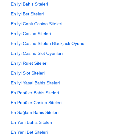
En İyi Bahis Siteleri
En İyi Bet Siteleri
En İyi Canlı Casino Siteleri
En İyi Casino Siteleri
En İyi Casino Siteleri Blackjack Oyunu
En İyi Casino Slot Oyunları
En İyi Rulet Siteleri
En İyi Slot Siteleri
En İyi Yasal Bahis Siteleri
En Popüler Bahis Siteleri
En Popüler Casino Siteleri
En Sağlam Bahis Siteleri
En Yeni Bahis Siteleri
En Yeni Bet Siteleri