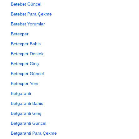
Betebet Güncel
Betebet Para Çekme
Betebet Yorumlar
Betexper
Betexper Bahis
Betexper Destek
Betexper Giriş
Betexper Güncel
Betexper Yeni
Betgaranti
Betgaranti Bahis
Betgaranti Giriş
Betgaranti Güncel
Betgaranti Para Çekme