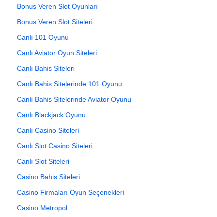
Bonus Veren Slot Oyunları
Bonus Veren Slot Siteleri
Canlı 101 Oyunu
Canlı Aviator Oyun Siteleri
Canlı Bahis Siteleri
Canlı Bahis Sitelerinde 101 Oyunu
Canlı Bahis Sitelerinde Aviator Oyunu
Canlı Blackjack Oyunu
Canlı Casino Siteleri
Canlı Slot Casino Siteleri
Canlı Slot Siteleri
Casino Bahis Siteleri
Casino Firmaları Oyun Seçenekleri
Casino Metropol