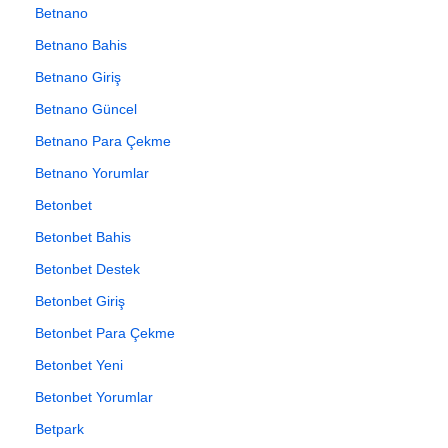
Betnano
Betnano Bahis
Betnano Giriş
Betnano Güncel
Betnano Para Çekme
Betnano Yorumlar
Betonbet
Betonbet Bahis
Betonbet Destek
Betonbet Giriş
Betonbet Para Çekme
Betonbet Yeni
Betonbet Yorumlar
Betpark