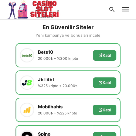
En Güvenilir Siteler
Yeni kampanya ve bonusları incele
Type
Bets10
your
Katıl
searc
20.000₺ + %300 kripto
query
and
hit
enter:
JETBET
Katıl
%325 kripto + 20.000₺
Mobilbahis
Katıl
20.000₺ + %225 kripto
Spino