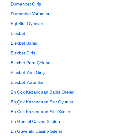
Dumanbet Giriş
Dumanbet Yorumlar
Egt Slot Oyunları
Elexbet
Elexbet Bahis
Elexbet Giriş
Elexbet Para Çekme
Elexbet Yeni Giriş
Elexbet Yorumlar
En Çok Kazandıran Bahis Siteleri
En Çok Kazandıran Slot Oyunları
En Çok Kazandıran Slot Siteleri
En Güncel Casino Siteleri
En Güvenilir Casino Siteleri