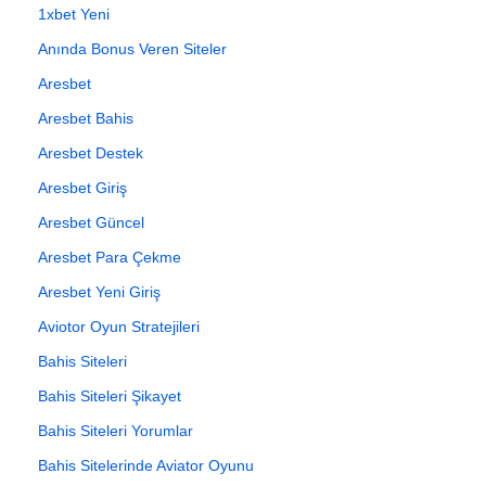
1xbet Yeni
Anında Bonus Veren Siteler
Aresbet
Aresbet Bahis
Aresbet Destek
Aresbet Giriş
Aresbet Güncel
Aresbet Para Çekme
Aresbet Yeni Giriş
Aviotor Oyun Stratejileri
Bahis Siteleri
Bahis Siteleri Şikayet
Bahis Siteleri Yorumlar
Bahis Sitelerinde Aviator Oyunu