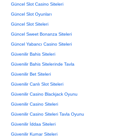
Güncel Slot Casino Siteleri
Güncel Slot Oyunları
Güncel Slot Siteleri
Güncel Sweet Bonanza Siteleri
Güncel Yabancı Casino Siteleri
Güvenilir Bahis Siteleri
Güvenilir Bahis Sitelerinde Tavla
Güvenilir Bet Siteleri
Güvenilir Canlı Slot Siteleri
Güvenilir Casino Blackjack Oyunu
Güvenilir Casino Siteleri
Güvenilir Casino Siteleri Tavla Oyunu
Güvenilir İddaa Siteleri
Güvenilir Kumar Siteleri