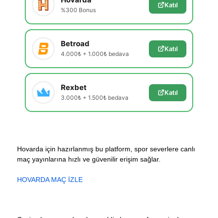
Katıl
%300 Bonus
Betroad
Katıl
4.000₺ + 1.000₺ bedava
Rexbet
Katıl
3.000₺ + 1.500₺ bedava
Hovarda için hazırlanmış bu platform, spor severlere canlı
maç yayınlarına hızlı ve güvenilir erişim sağlar.
HOVARDA MAÇ İZLE