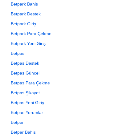
Betpark Bahis
Betpark Destek
Betpark Giriş
Betpark Para Çekme
Betpark Yeni Giriş
Betpas
Betpas Destek
Betpas Güncel
Betpas Para Çekme
Betpas Şikayet
Betpas Yeni Giriş
Betpas Yorumlar
Betper
Betper Bahis