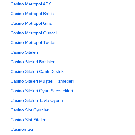
Casino Metropol APK
Casino Metropol Bahis
Casino Metropol Giriş
Casino Metropol Güncel
Casino Metropol Twitter
Casino Siteleri
Casino Siteleri Bahisleri
Casino Siteleri Canlı Destek
Casino Siteleri Müşteri Hizmetleri
Casino Siteleri Oyun Seçenekleri
Casino Siteleri Tavla Oyunu
Casino Slot Oyunları
Casino Slot Siteleri
Casinomaxi