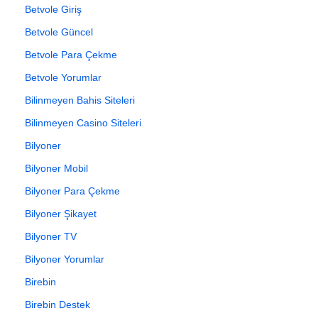
Betvole Giriş
Betvole Güncel
Betvole Para Çekme
Betvole Yorumlar
Bilinmeyen Bahis Siteleri
Bilinmeyen Casino Siteleri
Bilyoner
Bilyoner Mobil
Bilyoner Para Çekme
Bilyoner Şikayet
Bilyoner TV
Bilyoner Yorumlar
Birebin
Birebin Destek