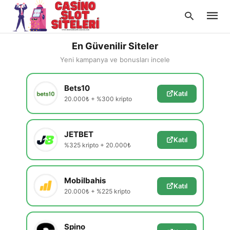
En Güvenilir Siteler
Yeni kampanya ve bonusları incele
Type
Bets10
your
Katıl
searc
20.000₺ + %300 kripto
query
and
hit
enter:
JETBET
Katıl
%325 kripto + 20.000₺
Mobilbahis
Katıl
20.000₺ + %225 kripto
Spino