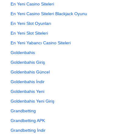
En Yeni Casino Siteleri
En Yeni Casino Siteleri Blackjack Oyunu
En Yeni Slot Oyunları
En Yeni Slot Siteleri
En Yeni Yabancı Casino Siteleri
Goldenbahis
Goldenbahis Giriş
Goldenbahis Güncel
Goldenbahis İndir
Goldenbahis Yeni
Goldenbahis Yeni Giriş
Grandbetting
Grandbetting APK
Grandbetting İndir