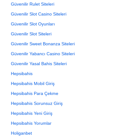
Güvenilir Rulet Siteleri
Güvenilir Slot Casino Siteleri
Güvenilir Slot Oyunları
Güvenilir Slot Siteleri
Güvenilir Sweet Bonanza Siteleri
Güvenilir Yabancı Casino Siteleri
Güvenilir Yasal Bahis Siteleri
Hepsibahis
Hepsibahis Mobil Giriş
Hepsibahis Para Çekme
Hepsibahis Sorunsuz Giriş
Hepsibahis Yeni Giriş
Hepsibahis Yorumlar
Holiganbet