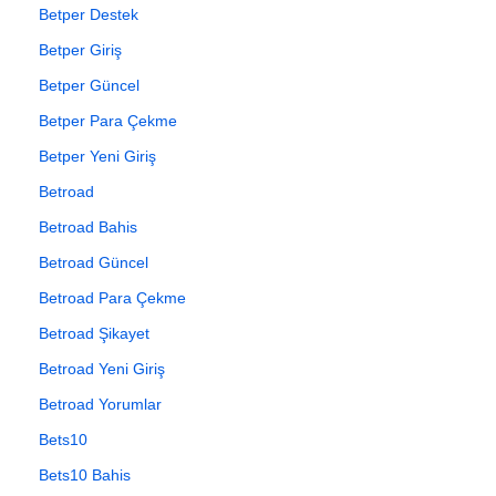
Betper Destek
Betper Giriş
Betper Güncel
Betper Para Çekme
Betper Yeni Giriş
Betroad
Betroad Bahis
Betroad Güncel
Betroad Para Çekme
Betroad Şikayet
Betroad Yeni Giriş
Betroad Yorumlar
Bets10
Bets10 Bahis