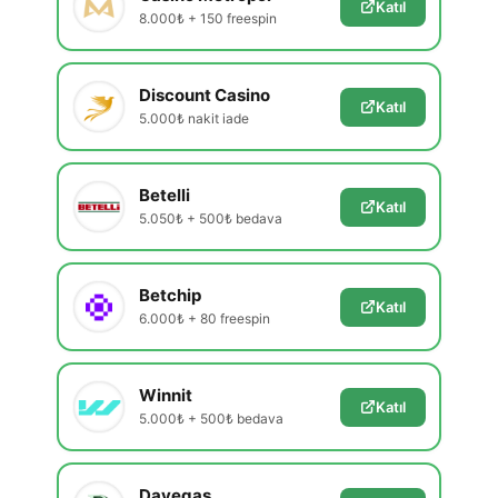
Katıl
8.000₺ + 150 freespin
Discount Casino
Katıl
5.000₺ nakit iade
Betelli
Katıl
5.050₺ + 500₺ bedava
Betchip
Katıl
6.000₺ + 80 freespin
Winnit
Katıl
5.000₺ + 500₺ bedava
Davegas