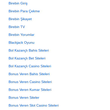
Birebin Giriş
Birebin Para Çekme
Birebin Şikayet
Birebin TV
Birebin Yorumlar
Blackjack Oyunu
Bol Kazançlı Bahis Siteleri
Bol Kazançlı Bet Siteleri
Bol Kazançlı Casino Siteleri
Bonus Veren Bahis Siteleri
Bonus Veren Casino Siteleri
Bonus Veren Kumar Siteleri
Bonus Veren Siteler
Bonus Veren Slot Casino Siteleri