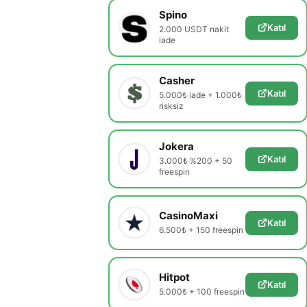
Spino
Katıl
2.000 USDT nakit
iade
Casher
Katıl
5.000₺ iade + 1.000₺
risksiz
Jokera
Katıl
3.000₺ %200 + 50
freespin
CasinoMaxi
Katıl
6.500₺ + 150 freespin
Hitpot
Katıl
5.000₺ + 100 freespin