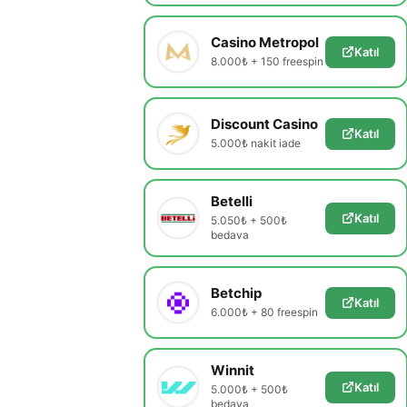
Casino Metropol
Katıl
8.000₺ + 150 freespin
Discount Casino
Katıl
5.000₺ nakit iade
Betelli
Katıl
5.050₺ + 500₺
bedava
Betchip
Katıl
6.000₺ + 80 freespin
Winnit
Katıl
5.000₺ + 500₺
bedava