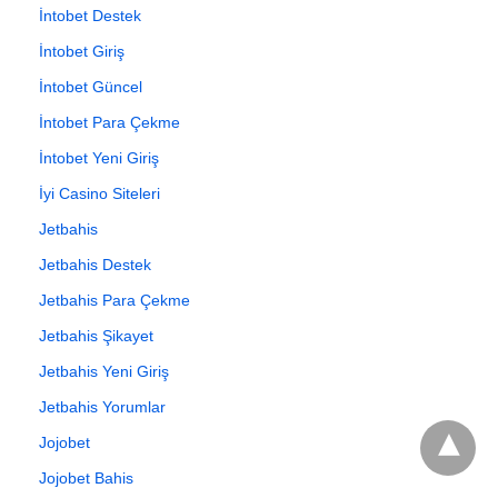
İntobet Destek
İntobet Giriş
İntobet Güncel
İntobet Para Çekme
İntobet Yeni Giriş
İyi Casino Siteleri
Jetbahis
Jetbahis Destek
Jetbahis Para Çekme
Jetbahis Şikayet
Jetbahis Yeni Giriş
Jetbahis Yorumlar
Jojobet
Jojobet Bahis