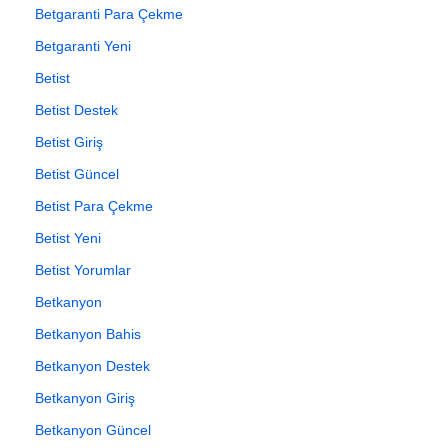
Betgaranti Para Çekme
Betgaranti Yeni
Betist
Betist Destek
Betist Giriş
Betist Güncel
Betist Para Çekme
Betist Yeni
Betist Yorumlar
Betkanyon
Betkanyon Bahis
Betkanyon Destek
Betkanyon Giriş
Betkanyon Güncel