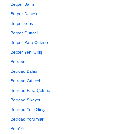
Betper Bahis
Betper Destek
Betper Giriş
Betper Güncel
Betper Para Çekme
Betper Yeni Giriş
Betroad
Betroad Bahis
Betroad Güncel
Betroad Para Çekme
Betroad Şikayet
Betroad Yeni Giriş
Betroad Yorumlar
Bets10