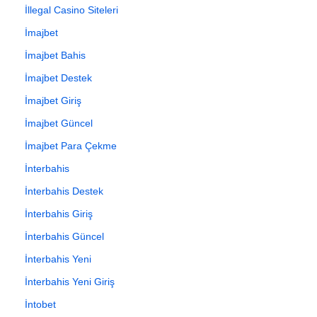
İllegal Casino Siteleri
İmajbet
İmajbet Bahis
İmajbet Destek
İmajbet Giriş
İmajbet Güncel
İmajbet Para Çekme
İnterbahis
İnterbahis Destek
İnterbahis Giriş
İnterbahis Güncel
İnterbahis Yeni
İnterbahis Yeni Giriş
İntobet