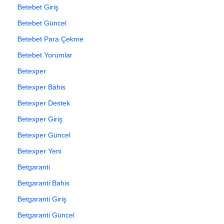
Betebet Giriş
Betebet Güncel
Betebet Para Çekme
Betebet Yorumlar
Betexper
Betexper Bahis
Betexper Destek
Betexper Giriş
Betexper Güncel
Betexper Yeni
Betgaranti
Betgaranti Bahis
Betgaranti Giriş
Betgaranti Güncel