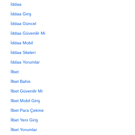
İddaa
İddaa Giriş
İddaa Güncel
İddaa Güvenilir Mi
İddaa Mobil
İddaa Siteleri
İddaa Yorumlar
İlbet
İlbet Bahis
İlbet Güvenilir Mi
İlbet Mobil Giriş
İlbet Para Çekme
İlbet Yeni Giriş
İlbet Yorumlar