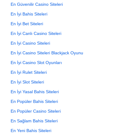
En Güvenilir Casino Siteleri
En İyi Bahis Siteleri
En İyi Bet Siteleri
En İyi Canlı Casino Siteleri
En İyi Casino Siteleri
En İyi Casino Siteleri Blackjack Oyunu
En İyi Casino Slot Oyunları
En İyi Rulet Siteleri
En İyi Slot Siteleri
En İyi Yasal Bahis Siteleri
En Popüler Bahis Siteleri
En Popüler Casino Siteleri
En Sağlam Bahis Siteleri
En Yeni Bahis Siteleri