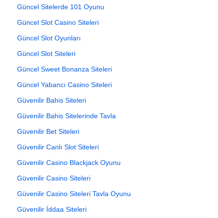
Güncel Sitelerde 101 Oyunu
Güncel Slot Casino Siteleri
Güncel Slot Oyunları
Güncel Slot Siteleri
Güncel Sweet Bonanza Siteleri
Güncel Yabancı Casino Siteleri
Güvenilir Bahis Siteleri
Güvenilir Bahis Sitelerinde Tavla
Güvenilir Bet Siteleri
Güvenilir Canlı Slot Siteleri
Güvenilir Casino Blackjack Oyunu
Güvenilir Casino Siteleri
Güvenilir Casino Siteleri Tavla Oyunu
Güvenilir İddaa Siteleri