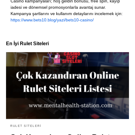
Casino kampanyaları; hoş geldin bonusu, free spin, kayıp
iadesi ve dönemsel promosyonlarla avantaj sunar.
Kampanya şartlarını ve kullanım detaylarını incelemek için:
https://www.bets10.blog/yazi/bets10-casino/
En İyi Rulet Siteleri
RULET SITELERI