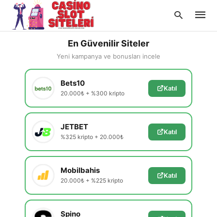
En Güvenilir Siteler
Yeni kampanya ve bonusları incele
Type
Bets10
your
Katıl
searc
20.000₺ + %300 kripto
query
and
hit
enter:
JETBET
Katıl
%325 kripto + 20.000₺
Mobilbahis
Katıl
20.000₺ + %225 kripto
Spino