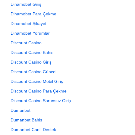
Dinamobet Giriş
Dinamobet Para Çekme
Dinamobet Şikayet
Dinamobet Yorumlar
Discount Casino
Discount Casino Bahis
Discount Casino Giriş
Discount Casino Güncel
Discount Casino Mobil Giriş
Discount Casino Para Çekme
Discount Casino Sorunsuz Giriş
Dumanbet
Dumanbet Bahis
Dumanbet Canlı Destek