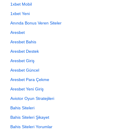
1xbet Mobil
1xbet Yeni
Anında Bonus Veren Siteler
Aresbet
Aresbet Bahis
Aresbet Destek
Aresbet Giriş
Aresbet Güncel
Aresbet Para Çekme
Aresbet Yeni Giriş
Aviotor Oyun Stratejileri
Bahis Siteleri
Bahis Siteleri Şikayet
Bahis Siteleri Yorumlar