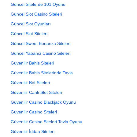
Güncel Sitelerde 101 Oyunu
Güncel Slot Casino Siteleri
Güncel Slot Oyunları
Güncel Slot Siteleri
Güncel Sweet Bonanza Siteleri
Güncel Yabancı Casino Siteleri
Güvenilir Bahis Siteleri
Güvenilir Bahis Sitelerinde Tavla
Güvenilir Bet Siteleri
Güvenilir Canlı Slot Siteleri
Güvenilir Casino Blackjack Oyunu
Güvenilir Casino Siteleri
Güvenilir Casino Siteleri Tavla Oyunu
Güvenilir İddaa Siteleri