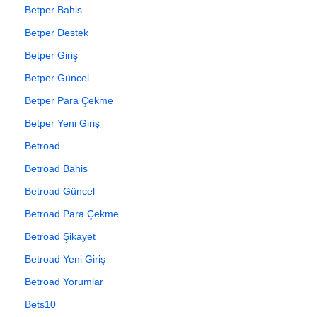
Betper Bahis
Betper Destek
Betper Giriş
Betper Güncel
Betper Para Çekme
Betper Yeni Giriş
Betroad
Betroad Bahis
Betroad Güncel
Betroad Para Çekme
Betroad Şikayet
Betroad Yeni Giriş
Betroad Yorumlar
Bets10