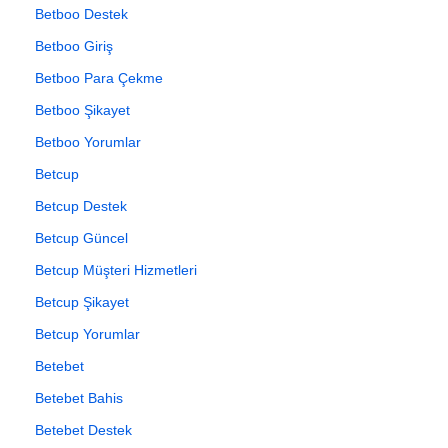
Betboo Destek
Betboo Giriş
Betboo Para Çekme
Betboo Şikayet
Betboo Yorumlar
Betcup
Betcup Destek
Betcup Güncel
Betcup Müşteri Hizmetleri
Betcup Şikayet
Betcup Yorumlar
Betebet
Betebet Bahis
Betebet Destek