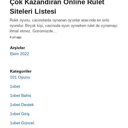
Çok Kazandıran Online Rulet
Siteleri Listesi
Rulet oyunu, casinolarda oynanan oyunlar arasında en ünlü
oyundur. Birçok kişi, casinoda oyun oynarken rulet de oynamayı
ihmal etmez. Günümüzde…
4 yıl ago
Arşivler
Ekim 2022
Kategoriler
101 Oyunu
1xbet
1xbet Bahis
1xbet Destek
1xbet Giriş
1xbet Güncel