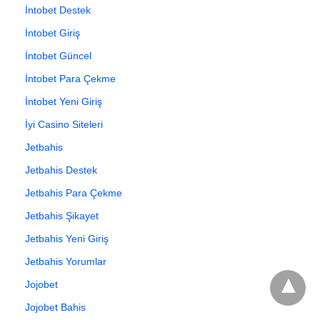
İntobet Destek
İntobet Giriş
İntobet Güncel
İntobet Para Çekme
İntobet Yeni Giriş
İyi Casino Siteleri
Jetbahis
Jetbahis Destek
Jetbahis Para Çekme
Jetbahis Şikayet
Jetbahis Yeni Giriş
Jetbahis Yorumlar
Jojobet
Jojobet Bahis