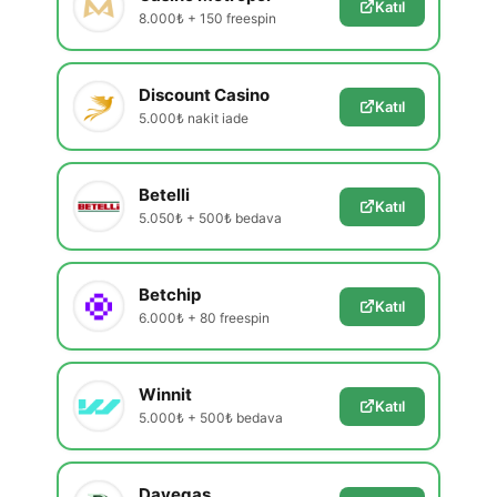
Katıl
8.000₺ + 150 freespin
Discount Casino
Katıl
5.000₺ nakit iade
Betelli
Katıl
5.050₺ + 500₺ bedava
Betchip
Katıl
6.000₺ + 80 freespin
Winnit
Katıl
5.000₺ + 500₺ bedava
Davegas