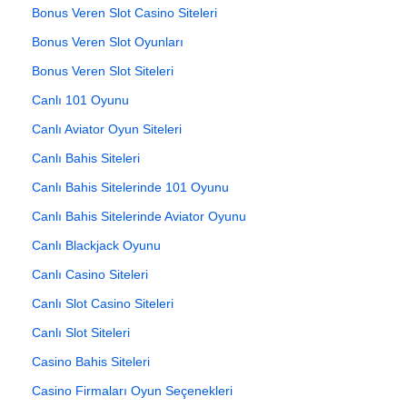
Bonus Veren Slot Casino Siteleri
Bonus Veren Slot Oyunları
Bonus Veren Slot Siteleri
Canlı 101 Oyunu
Canlı Aviator Oyun Siteleri
Canlı Bahis Siteleri
Canlı Bahis Sitelerinde 101 Oyunu
Canlı Bahis Sitelerinde Aviator Oyunu
Canlı Blackjack Oyunu
Canlı Casino Siteleri
Canlı Slot Casino Siteleri
Canlı Slot Siteleri
Casino Bahis Siteleri
Casino Firmaları Oyun Seçenekleri