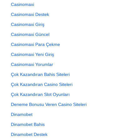
Casinomaxi
Casinomaxi Destek
Casinomaxi Giriş
Casinomaxi Güncel
Casinomaxi Para Çekme
Casinomaxi Yeni Giriş
Casinomaxi Yorumlar
Çok Kazandıran Bahis Siteleri
Çok Kazandıran Casino Siteleri
Çok Kazandıran Slot Oyunları
Deneme Bonusu Veren Casino Siteleri
Dinamobet
Dinamobet Bahis
Dinamobet Destek