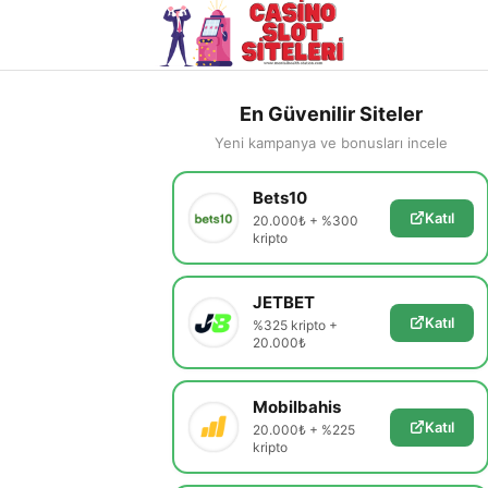
En Güvenilir Siteler
Yeni kampanya ve bonusları incele
Bets10
Katıl
20.000₺ + %300
kripto
JETBET
Katıl
%325 kripto +
20.000₺
Mobilbahis
Katıl
20.000₺ + %225
kripto