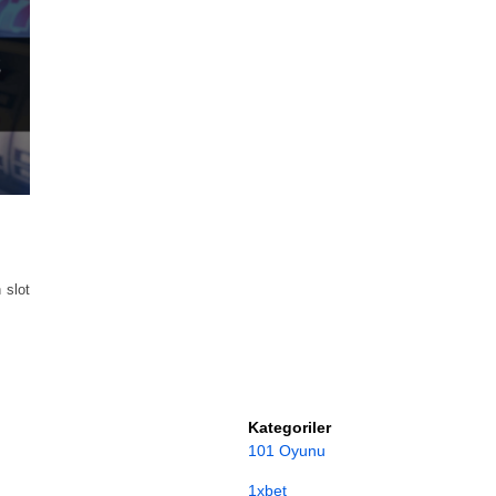
 slot
Kategoriler
101 Oyunu
1xbet