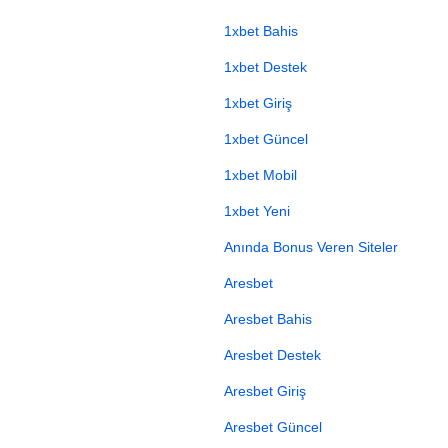
1xbet Bahis
1xbet Destek
1xbet Giriş
1xbet Güncel
1xbet Mobil
1xbet Yeni
Anında Bonus Veren Siteler
Aresbet
Aresbet Bahis
Aresbet Destek
Aresbet Giriş
Aresbet Güncel