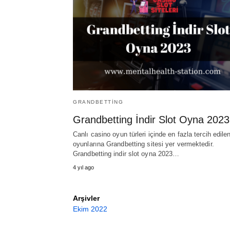
GRANDBETTING
Grandbetting İndir Slot Oyna 2023
Canlı casino oyun türleri içinde en fazla tercih edilen
oyunlarına Grandbetting sitesi yer vermektedir.
Grandbetting indir slot oyna 2023…
4 yıl ago
Arşivler
Ekim 2022