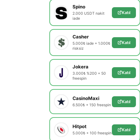
Spino
Katıl
2.000 USDT nakit
iade
Casher
Katıl
5.000₺ iade + 1.000₺
risksiz
Jokera
Katıl
3.000₺ %200 + 50
freespin
CasinoMaxi
Katıl
6.500₺ + 150 freespin
Hitpot
Katıl
5.000₺ + 100 freespin