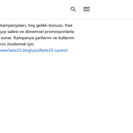
kampanyaları; hoş geldin bonusu, free
ayıp iadesi ve dönemsel promosyonlarla
 sunar. Kampanya şartlarını ve kullanım
rını incelemek için:
Type
/www.bets10.blog/yazi/bets10-casino/
your
search
query
and
hit
enter: