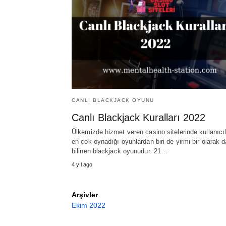
CANLI BLACKJACK OYUNU
Canlı Blackjack Kuralları 2022
Ülkemizde hizmet veren casino sitelerinde kullanıcıl
en çok oynadığı oyunlardan biri de yirmi bir olarak d
bilinen blackjack oyunudur. 21…
4 yıl ago
Arşivler
Ekim 2022