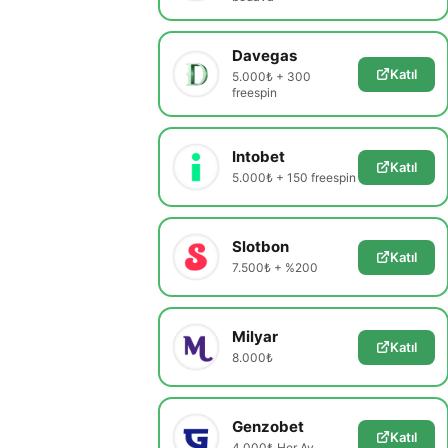
Davegas
Katıl
5.000₺ + 300
freespin
Intobet
Katıl
5.000₺ + 150 freespin
Slotbon
Katıl
7.500₺ + %200
Milyar
Katıl
8.000₺
Genzobet
Katıl
4.000₺ Her Ay