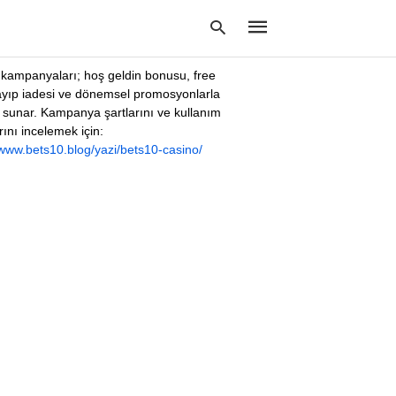
kampanyaları; hoş geldin bonusu, free
ayıp iadesi ve dönemsel promosyonlarla
 sunar. Kampanya şartlarını ve kullanım
rını incelemek için:
Type
/www.bets10.blog/yazi/bets10-casino/
your
search
query
and
hit
enter: