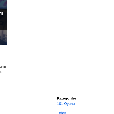
arın
a
Kategoriler
101 Oyunu
1xbet