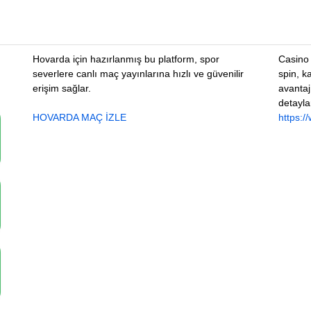
Hovarda için hazırlanmış bu platform, spor
Casino 
severlere canlı maç yayınlarına hızlı ve güvenilir
spin, k
erişim sağlar.
avantaj
detayla
HOVARDA MAÇ İZLE
https:/