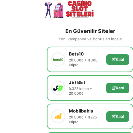
En Güvenilir Siteler
Yeni kampanya ve bonusları incele
Bets10
Katıl
20.000₺ + %300
kripto
JETBET
Katıl
%325 kripto +
20.000₺
Mobilbahis
Katıl
20.000₺ + %225
kripto