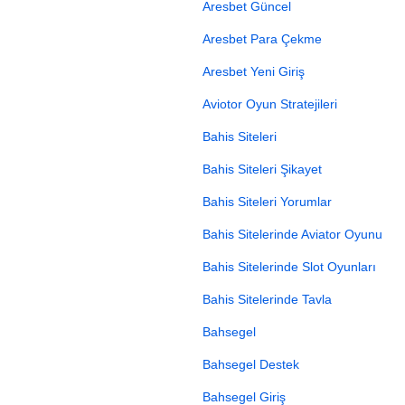
Aresbet Güncel
Aresbet Para Çekme
Aresbet Yeni Giriş
Aviotor Oyun Stratejileri
Bahis Siteleri
Bahis Siteleri Şikayet
Bahis Siteleri Yorumlar
Bahis Sitelerinde Aviator Oyunu
Bahis Sitelerinde Slot Oyunları
Bahis Sitelerinde Tavla
Bahsegel
Bahsegel Destek
Bahsegel Giriş