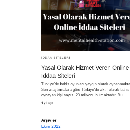
İDDAA SITELERI
Yasal Olarak Hizmet Veren Online
İddaa Siteleri
Türkiye’de bahis oyunları yaygın olarak oynanmakta
Son araştırmalara göre Türkiye’de aktif olarak bahis
oynayan kişi sayısı 20 milyonu bulmaktadır. Bu…
4 yıl ago
Arşivler
Ekim 2022