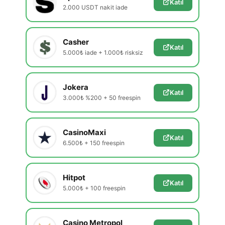
Katıl
2.000 USDT nakit iade
Casher
Katıl
5.000₺ iade + 1.000₺ risksiz
Jokera
Katıl
3.000₺ %200 + 50 freespin
CasinoMaxi
Katıl
6.500₺ + 150 freespin
Hitpot
Katıl
5.000₺ + 100 freespin
Casino Metropol