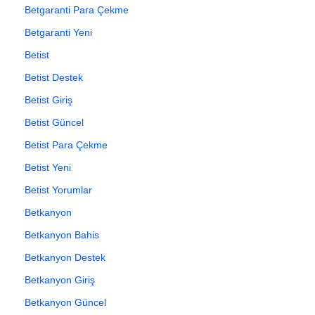
Betgaranti Para Çekme
Betgaranti Yeni
Betist
Betist Destek
Betist Giriş
Betist Güncel
Betist Para Çekme
Betist Yeni
Betist Yorumlar
Betkanyon
Betkanyon Bahis
Betkanyon Destek
Betkanyon Giriş
Betkanyon Güncel