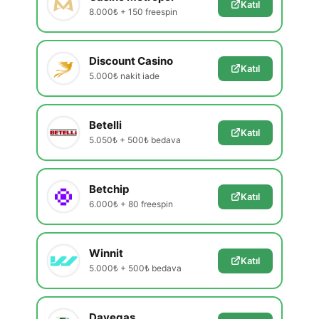
Katıl
8.000₺ + 150 freespin
Discount Casino
Katıl
5.000₺ nakit iade
Betelli
Katıl
5.050₺ + 500₺ bedava
Betchip
Katıl
6.000₺ + 80 freespin
Winnit
Katıl
5.000₺ + 500₺ bedava
Davegas