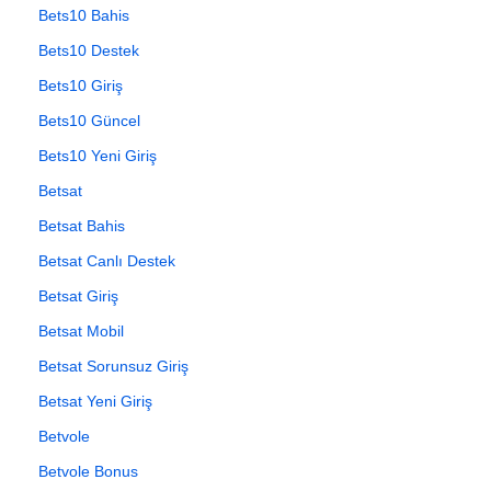
Bets10 Bahis
Bets10 Destek
Bets10 Giriş
Bets10 Güncel
Bets10 Yeni Giriş
Betsat
Betsat Bahis
Betsat Canlı Destek
Betsat Giriş
Betsat Mobil
Betsat Sorunsuz Giriş
Betsat Yeni Giriş
Betvole
Betvole Bonus