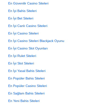
En Güvenilir Casino Siteleri
En İyi Bahis Siteleri
En İyi Bet Siteleri
En İyi Canlı Casino Siteleri
En İyi Casino Siteleri
En İyi Casino Siteleri Blackjack Oyunu
En İyi Casino Slot Oyunları
En İyi Rulet Siteleri
En İyi Slot Siteleri
En İyi Yasal Bahis Siteleri
En Popüler Bahis Siteleri
En Popüler Casino Siteleri
En Sağlam Bahis Siteleri
En Yeni Bahis Siteleri