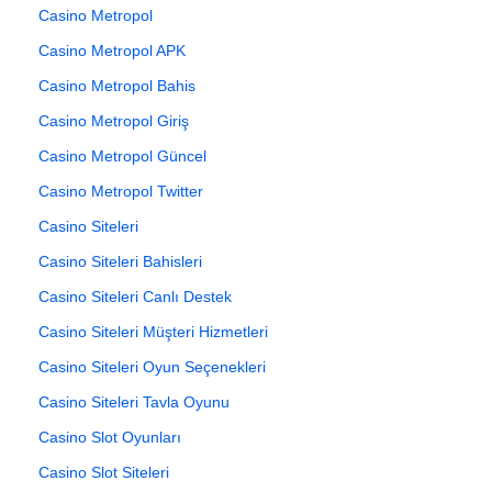
Casino Metropol
Casino Metropol APK
Casino Metropol Bahis
Casino Metropol Giriş
Casino Metropol Güncel
Casino Metropol Twitter
Casino Siteleri
Casino Siteleri Bahisleri
Casino Siteleri Canlı Destek
Casino Siteleri Müşteri Hizmetleri
Casino Siteleri Oyun Seçenekleri
Casino Siteleri Tavla Oyunu
Casino Slot Oyunları
Casino Slot Siteleri