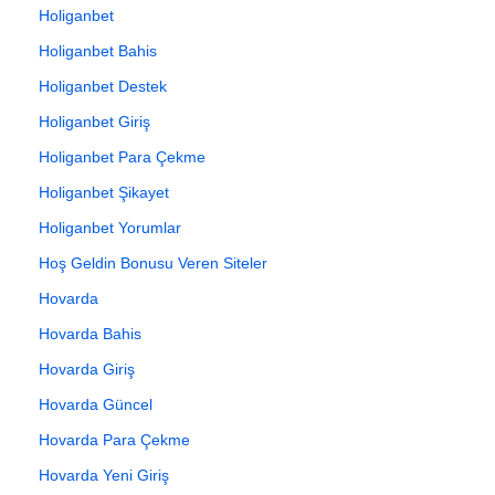
Holiganbet
Holiganbet Bahis
Holiganbet Destek
Holiganbet Giriş
Holiganbet Para Çekme
Holiganbet Şikayet
Holiganbet Yorumlar
Hoş Geldin Bonusu Veren Siteler
Hovarda
Hovarda Bahis
Hovarda Giriş
Hovarda Güncel
Hovarda Para Çekme
Hovarda Yeni Giriş