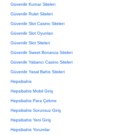
Güvenilir Kumar Siteleri
Güvenilir Rulet Siteleri
Güvenilir Slot Casino Siteleri
Güvenilir Slot Oyunları
Güvenilir Slot Siteleri
Güvenilir Sweet Bonanza Siteleri
Güvenilir Yabancı Casino Siteleri
Güvenilir Yasal Bahis Siteleri
Hepsibahis
Hepsibahis Mobil Giriş
Hepsibahis Para Çekme
Hepsibahis Sorunsuz Giriş
Hepsibahis Yeni Giriş
Hepsibahis Yorumlar