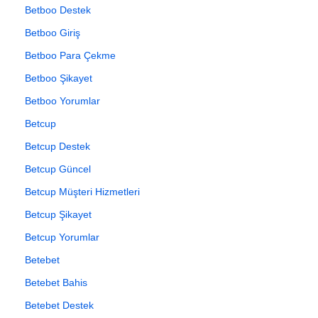
Betboo Destek
Betboo Giriş
Betboo Para Çekme
Betboo Şikayet
Betboo Yorumlar
Betcup
Betcup Destek
Betcup Güncel
Betcup Müşteri Hizmetleri
Betcup Şikayet
Betcup Yorumlar
Betebet
Betebet Bahis
Betebet Destek