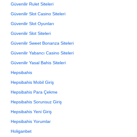
Güvenilir Rulet Siteleri
Güvenilir Slot Casino Siteleri
Güvenilir Slot Oyunları
Güvenilir Slot Siteleri
Güvenilir Sweet Bonanza Siteleri
Güvenilir Yabancı Casino Siteleri
Güvenilir Yasal Bahis Siteleri
Hepsibahis
Hepsibahis Mobil Giriş
Hepsibahis Para Çekme
Hepsibahis Sorunsuz Giriş
Hepsibahis Yeni Giriş
Hepsibahis Yorumlar
Holiganbet