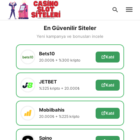
En Güvenilir Siteler
Yeni kampanya ve bonusları incele
Type
Bets10
your
Katıl
searc
20.000₺ + %300 kripto
query
and
hit
enter:
JETBET
Katıl
%325 kripto + 20.000₺
Mobilbahis
Katıl
20.000₺ + %225 kripto
Spino