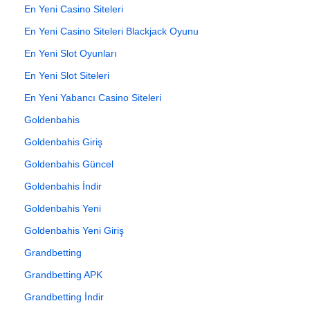
En Yeni Casino Siteleri
En Yeni Casino Siteleri Blackjack Oyunu
En Yeni Slot Oyunları
En Yeni Slot Siteleri
En Yeni Yabancı Casino Siteleri
Goldenbahis
Goldenbahis Giriş
Goldenbahis Güncel
Goldenbahis İndir
Goldenbahis Yeni
Goldenbahis Yeni Giriş
Grandbetting
Grandbetting APK
Grandbetting İndir