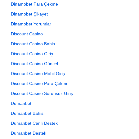
Dinamobet Para Çekme
Dinamobet Şikayet
Dinamobet Yorumlar
Discount Casino
Discount Casino Bahis
Discount Casino Giriş
Discount Casino Güncel
Discount Casino Mobil Giriş
Discount Casino Para Çekme
Discount Casino Sorunsuz Giriş
Dumanbet
Dumanbet Bahis
Dumanbet Canlı Destek
Dumanbet Destek