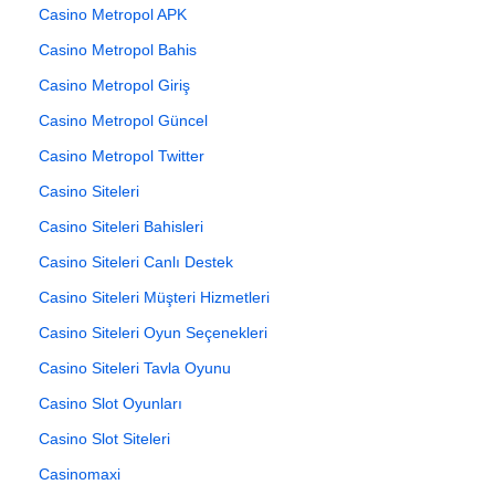
Casino Metropol APK
Casino Metropol Bahis
Casino Metropol Giriş
Casino Metropol Güncel
Casino Metropol Twitter
Casino Siteleri
Casino Siteleri Bahisleri
Casino Siteleri Canlı Destek
Casino Siteleri Müşteri Hizmetleri
Casino Siteleri Oyun Seçenekleri
Casino Siteleri Tavla Oyunu
Casino Slot Oyunları
Casino Slot Siteleri
Casinomaxi