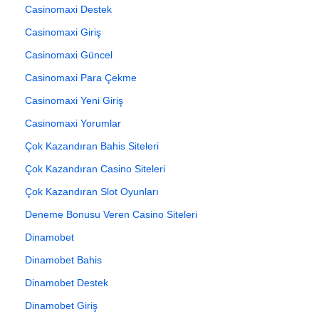
Casinomaxi Destek
Casinomaxi Giriş
Casinomaxi Güncel
Casinomaxi Para Çekme
Casinomaxi Yeni Giriş
Casinomaxi Yorumlar
Çok Kazandıran Bahis Siteleri
Çok Kazandıran Casino Siteleri
Çok Kazandıran Slot Oyunları
Deneme Bonusu Veren Casino Siteleri
Dinamobet
Dinamobet Bahis
Dinamobet Destek
Dinamobet Giriş