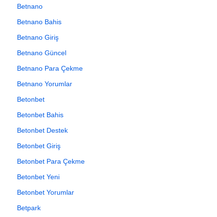
Betnano
Betnano Bahis
Betnano Giriş
Betnano Güncel
Betnano Para Çekme
Betnano Yorumlar
Betonbet
Betonbet Bahis
Betonbet Destek
Betonbet Giriş
Betonbet Para Çekme
Betonbet Yeni
Betonbet Yorumlar
Betpark