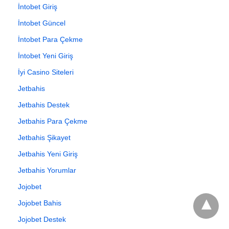
İntobet Giriş
İntobet Güncel
İntobet Para Çekme
İntobet Yeni Giriş
İyi Casino Siteleri
Jetbahis
Jetbahis Destek
Jetbahis Para Çekme
Jetbahis Şikayet
Jetbahis Yeni Giriş
Jetbahis Yorumlar
Jojobet
Jojobet Bahis
Jojobet Destek