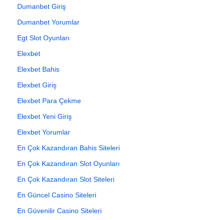
Dumanbet Giriş
Dumanbet Yorumlar
Egt Slot Oyunları
Elexbet
Elexbet Bahis
Elexbet Giriş
Elexbet Para Çekme
Elexbet Yeni Giriş
Elexbet Yorumlar
En Çok Kazandıran Bahis Siteleri
En Çok Kazandıran Slot Oyunları
En Çok Kazandıran Slot Siteleri
En Güncel Casino Siteleri
En Güvenilir Casino Siteleri