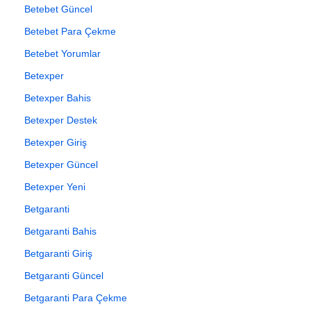
Betebet Güncel
Betebet Para Çekme
Betebet Yorumlar
Betexper
Betexper Bahis
Betexper Destek
Betexper Giriş
Betexper Güncel
Betexper Yeni
Betgaranti
Betgaranti Bahis
Betgaranti Giriş
Betgaranti Güncel
Betgaranti Para Çekme