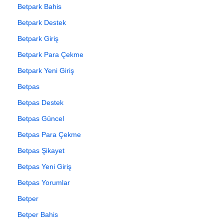
Betpark Bahis
Betpark Destek
Betpark Giriş
Betpark Para Çekme
Betpark Yeni Giriş
Betpas
Betpas Destek
Betpas Güncel
Betpas Para Çekme
Betpas Şikayet
Betpas Yeni Giriş
Betpas Yorumlar
Betper
Betper Bahis