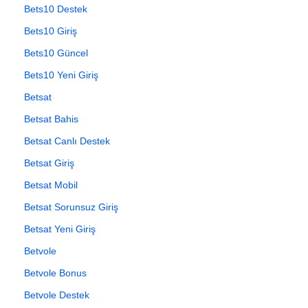
Bets10 Destek
Bets10 Giriş
Bets10 Güncel
Bets10 Yeni Giriş
Betsat
Betsat Bahis
Betsat Canlı Destek
Betsat Giriş
Betsat Mobil
Betsat Sorunsuz Giriş
Betsat Yeni Giriş
Betvole
Betvole Bonus
Betvole Destek