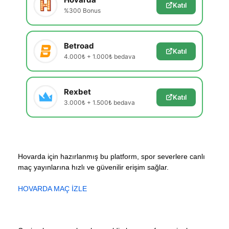
Katıl
%300 Bonus
Betroad
Katıl
4.000₺ + 1.000₺ bedava
Rexbet
Katıl
3.000₺ + 1.500₺ bedava
Hovarda için hazırlanmış bu platform, spor severlere canlı
maç yayınlarına hızlı ve güvenilir erişim sağlar.
HOVARDA MAÇ İZLE