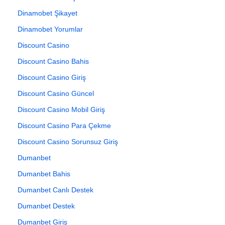
Dinamobet Şikayet
Dinamobet Yorumlar
Discount Casino
Discount Casino Bahis
Discount Casino Giriş
Discount Casino Güncel
Discount Casino Mobil Giriş
Discount Casino Para Çekme
Discount Casino Sorunsuz Giriş
Dumanbet
Dumanbet Bahis
Dumanbet Canlı Destek
Dumanbet Destek
Dumanbet Giriş