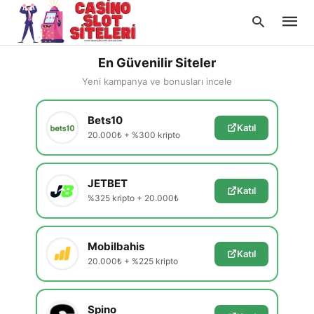
En Güvenilir Siteler
Yeni kampanya ve bonusları incele
Type
Bets10
your
Katıl
searc
20.000₺ + %300 kripto
query
and
hit
enter:
JETBET
Katıl
%325 kripto + 20.000₺
Mobilbahis
Katıl
20.000₺ + %225 kripto
Spino