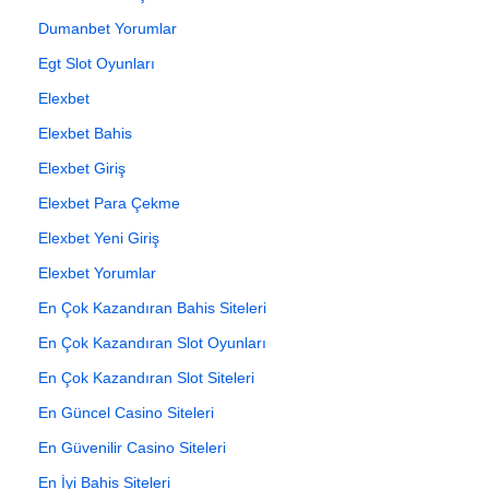
Dumanbet Yorumlar
Egt Slot Oyunları
Elexbet
Elexbet Bahis
Elexbet Giriş
Elexbet Para Çekme
Elexbet Yeni Giriş
Elexbet Yorumlar
En Çok Kazandıran Bahis Siteleri
En Çok Kazandıran Slot Oyunları
En Çok Kazandıran Slot Siteleri
En Güncel Casino Siteleri
En Güvenilir Casino Siteleri
En İyi Bahis Siteleri