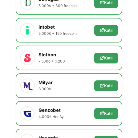
Katıl
5.000₺ + 300 freespin
Intobet
Katıl
5.000₺ + 150 freespin
Slotbon
Katıl
7.500₺ + %200
Milyar
Katıl
8.000₺
Genzobet
Katıl
4.000₺ Her Ay
Hovarda