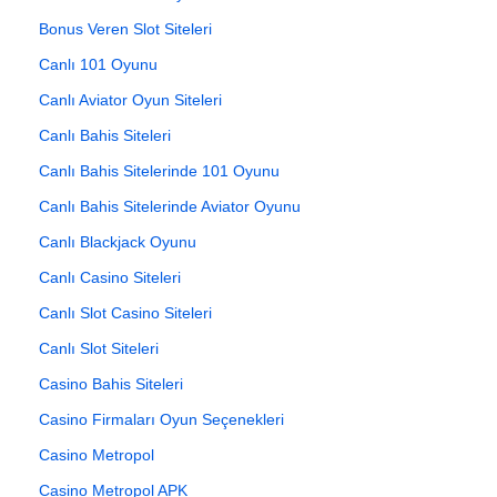
Bonus Veren Slot Siteleri
Canlı 101 Oyunu
Canlı Aviator Oyun Siteleri
Canlı Bahis Siteleri
Canlı Bahis Sitelerinde 101 Oyunu
Canlı Bahis Sitelerinde Aviator Oyunu
Canlı Blackjack Oyunu
Canlı Casino Siteleri
Canlı Slot Casino Siteleri
Canlı Slot Siteleri
Casino Bahis Siteleri
Casino Firmaları Oyun Seçenekleri
Casino Metropol
Casino Metropol APK