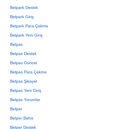
Betpark Destek
Betpark Giriş
Betpark Para Çekme
Betpark Yeni Giriş
Betpas
Betpas Destek
Betpas Güncel
Betpas Para Çekme
Betpas Şikayet
Betpas Yeni Giriş
Betpas Yorumlar
Betper
Betper Bahis
Betper Destek