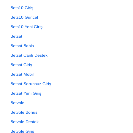
Bets10 Giriş
Bets10 Güncel
Bets10 Yeni Giriş
Betsat
Betsat Bahis
Betsat Canlı Destek
Betsat Giriş
Betsat Mobil
Betsat Sorunsuz Giriş
Betsat Yeni Giriş
Betvole
Betvole Bonus
Betvole Destek
Betvole Giriş