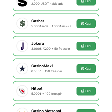
Katıl
2.000 USDT nakit iade
Casher
Katıl
5.000₺ iade + 1.000₺ risksiz
Jokera
Katıl
3.000₺ %200 + 50 freespin
CasinoMaxi
Katıl
6.500₺ + 150 freespin
Hitpot
Katıl
5.000₺ + 100 freespin
Casino Metropol