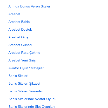
Anında Bonus Veren Siteler
Aresbet
Aresbet Bahis
Aresbet Destek
Aresbet Giriş
Aresbet Güncel
Aresbet Para Çekme
Aresbet Yeni Giriş
Aviotor Oyun Stratejileri
Bahis Siteleri
Bahis Siteleri Şikayet
Bahis Siteleri Yorumlar
Bahis Sitelerinde Aviator Oyunu
Bahis Sitelerinde Slot Oyunları