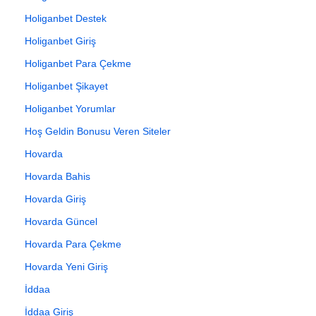
Holiganbet Destek
Holiganbet Giriş
Holiganbet Para Çekme
Holiganbet Şikayet
Holiganbet Yorumlar
Hoş Geldin Bonusu Veren Siteler
Hovarda
Hovarda Bahis
Hovarda Giriş
Hovarda Güncel
Hovarda Para Çekme
Hovarda Yeni Giriş
İddaa
İddaa Giriş