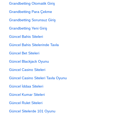
Grandbetting Otomatik Giriş
Grandbetting Para Çekme
Grandbetting Sorunsuz Giriş
Grandbetting Yeni Giriş
Güncel Bahis Siteleri
Güncel Bahis Sitelerinde Tavla
Güncel Bet Siteleri
Güncel Blackjack Oyunu
Güncel Casino Siteleri
Güncel Casino Siteleri Tavla Oyunu
Güncel İddaa Siteleri
Güncel Kumar Siteleri
Güncel Rulet Siteleri
Güncel Sitelerde 101 Oyunu