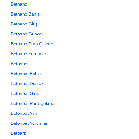
Betnano
Betnano Bahis
Betnano Giriş
Betnano Güncel
Betnano Para Çekme
Betnano Yorumlar
Betonbet
Betonbet Bahis
Betonbet Destek
Betonbet Giriş
Betonbet Para Çekme
Betonbet Yeni
Betonbet Yorumlar
Betpark