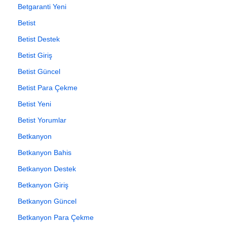
Betgaranti Yeni
Betist
Betist Destek
Betist Giriş
Betist Güncel
Betist Para Çekme
Betist Yeni
Betist Yorumlar
Betkanyon
Betkanyon Bahis
Betkanyon Destek
Betkanyon Giriş
Betkanyon Güncel
Betkanyon Para Çekme