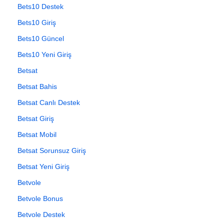
Bets10 Destek
Bets10 Giriş
Bets10 Güncel
Bets10 Yeni Giriş
Betsat
Betsat Bahis
Betsat Canlı Destek
Betsat Giriş
Betsat Mobil
Betsat Sorunsuz Giriş
Betsat Yeni Giriş
Betvole
Betvole Bonus
Betvole Destek