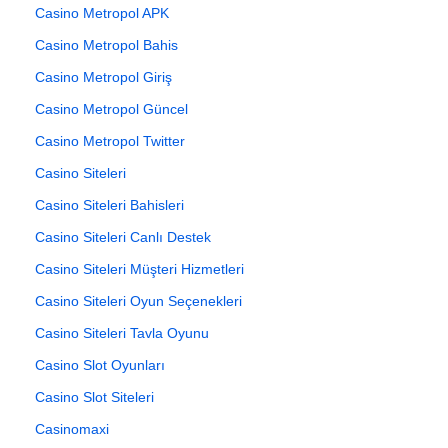
Casino Metropol APK
Casino Metropol Bahis
Casino Metropol Giriş
Casino Metropol Güncel
Casino Metropol Twitter
Casino Siteleri
Casino Siteleri Bahisleri
Casino Siteleri Canlı Destek
Casino Siteleri Müşteri Hizmetleri
Casino Siteleri Oyun Seçenekleri
Casino Siteleri Tavla Oyunu
Casino Slot Oyunları
Casino Slot Siteleri
Casinomaxi