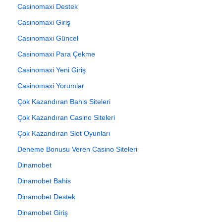
Casinomaxi Destek
Casinomaxi Giriş
Casinomaxi Güncel
Casinomaxi Para Çekme
Casinomaxi Yeni Giriş
Casinomaxi Yorumlar
Çok Kazandıran Bahis Siteleri
Çok Kazandıran Casino Siteleri
Çok Kazandıran Slot Oyunları
Deneme Bonusu Veren Casino Siteleri
Dinamobet
Dinamobet Bahis
Dinamobet Destek
Dinamobet Giriş