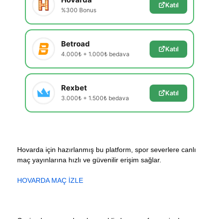
Katıl
%300 Bonus
Betroad
Katıl
4.000₺ + 1.000₺ bedava
Rexbet
Katıl
3.000₺ + 1.500₺ bedava
Hovarda için hazırlanmış bu platform, spor severlere canlı
maç yayınlarına hızlı ve güvenilir erişim sağlar.
HOVARDA MAÇ İZLE