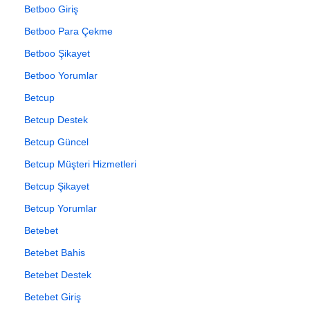
Betboo Giriş
Betboo Para Çekme
Betboo Şikayet
Betboo Yorumlar
Betcup
Betcup Destek
Betcup Güncel
Betcup Müşteri Hizmetleri
Betcup Şikayet
Betcup Yorumlar
Betebet
Betebet Bahis
Betebet Destek
Betebet Giriş