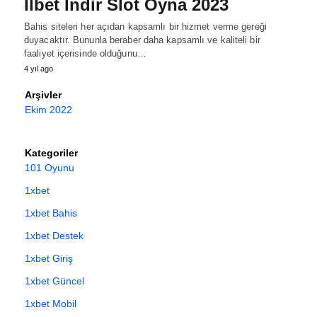
İlbet İndir Slot Oyna 2023
Bahis siteleri her açıdan kapsamlı bir hizmet verme gereği
duyacaktır. Bununla beraber daha kapsamlı ve kaliteli bir
faaliyet içerisinde olduğunu…
4 yıl ago
Arşivler
Ekim 2022
Kategoriler
101 Oyunu
1xbet
1xbet Bahis
1xbet Destek
1xbet Giriş
1xbet Güncel
1xbet Mobil