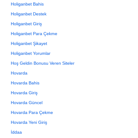
Holiganbet Bahis
Holiganbet Destek
Holiganbet Giriş
Holiganbet Para Çekme
Holiganbet Şikayet
Holiganbet Yorumlar
Hoş Geldin Bonusu Veren Siteler
Hovarda
Hovarda Bahis
Hovarda Giriş
Hovarda Güncel
Hovarda Para Çekme
Hovarda Yeni Giriş
İddaa