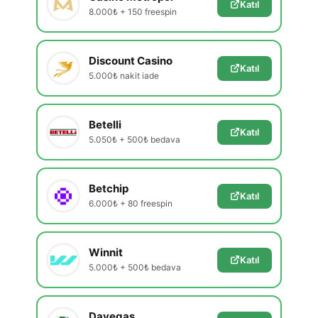
Katıl
8.000₺ + 150 freespin
Discount Casino
Katıl
5.000₺ nakit iade
Betelli
Katıl
5.050₺ + 500₺ bedava
Betchip
Katıl
6.000₺ + 80 freespin
Winnit
Katıl
5.000₺ + 500₺ bedava
Davegas