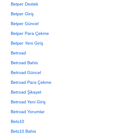
Betper Destek
Betper Giriş
Betper Güncel
Betper Para Çekme
Betper Yeni Giriş
Betroad
Betroad Bahis
Betroad Güncel
Betroad Para Çekme
Betroad Şikayet
Betroad Yeni Giriş
Betroad Yorumlar
Bets10
Bets10 Bahis