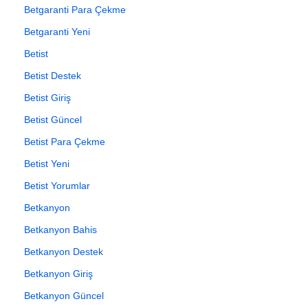
Betgaranti Para Çekme
Betgaranti Yeni
Betist
Betist Destek
Betist Giriş
Betist Güncel
Betist Para Çekme
Betist Yeni
Betist Yorumlar
Betkanyon
Betkanyon Bahis
Betkanyon Destek
Betkanyon Giriş
Betkanyon Güncel