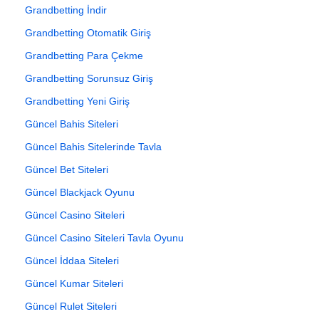
Grandbetting İndir
Grandbetting Otomatik Giriş
Grandbetting Para Çekme
Grandbetting Sorunsuz Giriş
Grandbetting Yeni Giriş
Güncel Bahis Siteleri
Güncel Bahis Sitelerinde Tavla
Güncel Bet Siteleri
Güncel Blackjack Oyunu
Güncel Casino Siteleri
Güncel Casino Siteleri Tavla Oyunu
Güncel İddaa Siteleri
Güncel Kumar Siteleri
Güncel Rulet Siteleri