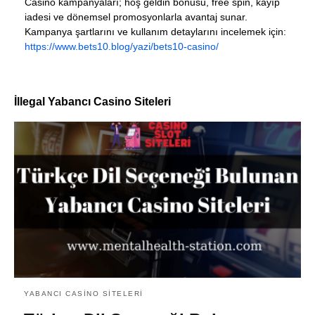
Casino kampanyaları; hoş geldin bonusu, free spin, kayıp
iadesi ve dönemsel promosyonlarla avantaj sunar.
Kampanya şartlarını ve kullanım detaylarını incelemek için:
https://www.bets10.blog/yazi/bets10-casino/
İllegal Yabancı Casino Siteleri
YABANCI CASINO SITELERI