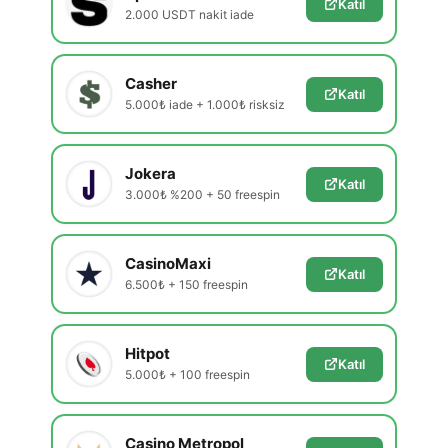
Katıl
2.000 USDT nakit iade
Casher
Katıl
5.000₺ iade + 1.000₺ risksiz
Jokera
Katıl
3.000₺ %200 + 50 freespin
CasinoMaxi
Katıl
6.500₺ + 150 freespin
Hitpot
Katıl
5.000₺ + 100 freespin
Casino Metropol