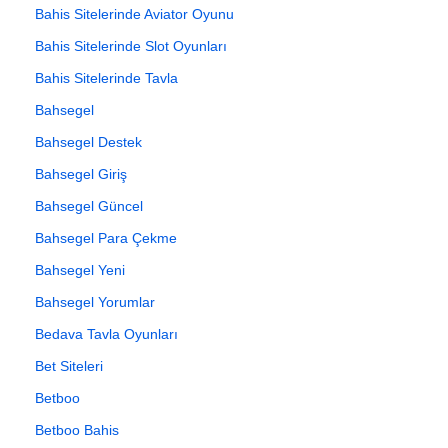
Bahis Sitelerinde Aviator Oyunu
Bahis Sitelerinde Slot Oyunları
Bahis Sitelerinde Tavla
Bahsegel
Bahsegel Destek
Bahsegel Giriş
Bahsegel Güncel
Bahsegel Para Çekme
Bahsegel Yeni
Bahsegel Yorumlar
Bedava Tavla Oyunları
Bet Siteleri
Betboo
Betboo Bahis