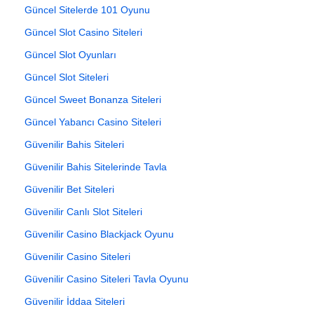
Güncel Sitelerde 101 Oyunu
Güncel Slot Casino Siteleri
Güncel Slot Oyunları
Güncel Slot Siteleri
Güncel Sweet Bonanza Siteleri
Güncel Yabancı Casino Siteleri
Güvenilir Bahis Siteleri
Güvenilir Bahis Sitelerinde Tavla
Güvenilir Bet Siteleri
Güvenilir Canlı Slot Siteleri
Güvenilir Casino Blackjack Oyunu
Güvenilir Casino Siteleri
Güvenilir Casino Siteleri Tavla Oyunu
Güvenilir İddaa Siteleri