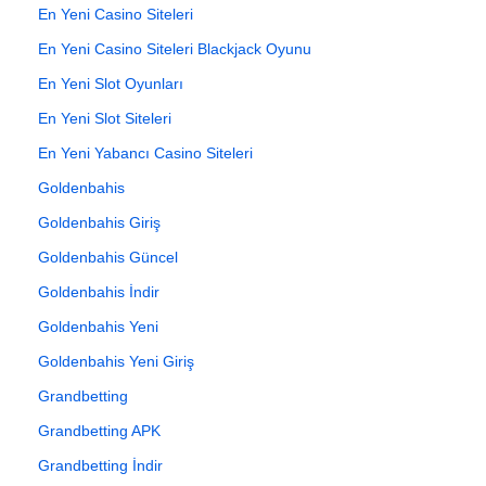
En Yeni Casino Siteleri
En Yeni Casino Siteleri Blackjack Oyunu
En Yeni Slot Oyunları
En Yeni Slot Siteleri
En Yeni Yabancı Casino Siteleri
Goldenbahis
Goldenbahis Giriş
Goldenbahis Güncel
Goldenbahis İndir
Goldenbahis Yeni
Goldenbahis Yeni Giriş
Grandbetting
Grandbetting APK
Grandbetting İndir