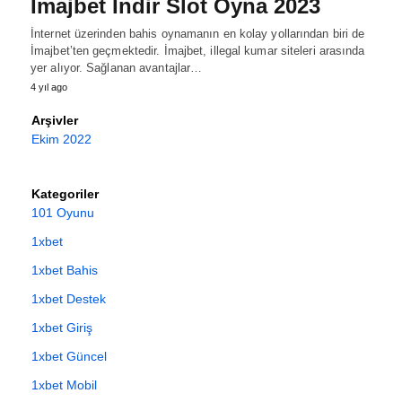
İmajbet İndir Slot Oyna 2023
İnternet üzerinden bahis oynamanın en kolay yollarından biri de
İmajbet’ten geçmektedir. İmajbet, illegal kumar siteleri arasında
yer alıyor. Sağlanan avantajlar…
4 yıl ago
Arşivler
Ekim 2022
Kategoriler
101 Oyunu
1xbet
1xbet Bahis
1xbet Destek
1xbet Giriş
1xbet Güncel
1xbet Mobil