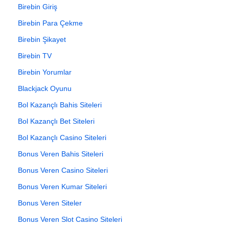
Birebin Giriş
Birebin Para Çekme
Birebin Şikayet
Birebin TV
Birebin Yorumlar
Blackjack Oyunu
Bol Kazançlı Bahis Siteleri
Bol Kazançlı Bet Siteleri
Bol Kazançlı Casino Siteleri
Bonus Veren Bahis Siteleri
Bonus Veren Casino Siteleri
Bonus Veren Kumar Siteleri
Bonus Veren Siteler
Bonus Veren Slot Casino Siteleri