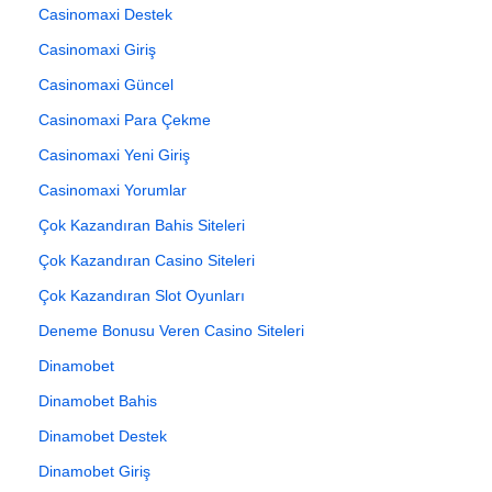
Casinomaxi Destek
Casinomaxi Giriş
Casinomaxi Güncel
Casinomaxi Para Çekme
Casinomaxi Yeni Giriş
Casinomaxi Yorumlar
Çok Kazandıran Bahis Siteleri
Çok Kazandıran Casino Siteleri
Çok Kazandıran Slot Oyunları
Deneme Bonusu Veren Casino Siteleri
Dinamobet
Dinamobet Bahis
Dinamobet Destek
Dinamobet Giriş