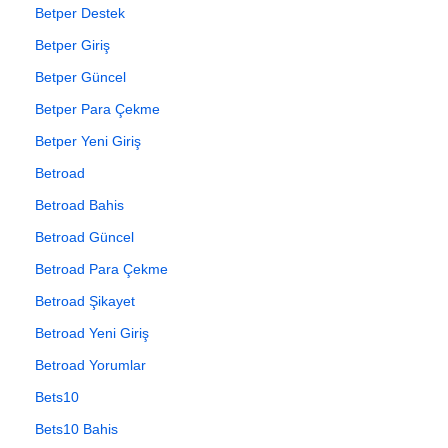
Betper Destek
Betper Giriş
Betper Güncel
Betper Para Çekme
Betper Yeni Giriş
Betroad
Betroad Bahis
Betroad Güncel
Betroad Para Çekme
Betroad Şikayet
Betroad Yeni Giriş
Betroad Yorumlar
Bets10
Bets10 Bahis