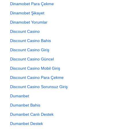
Dinamobet Para Çekme
Dinamobet Şikayet
Dinamobet Yorumlar
Discount Casino
Discount Casino Bahis
Discount Casino Giriş
Discount Casino Güncel
Discount Casino Mobil Giriş
Discount Casino Para Çekme
Discount Casino Sorunsuz Giriş
Dumanbet
Dumanbet Bahis
Dumanbet Canlı Destek
Dumanbet Destek