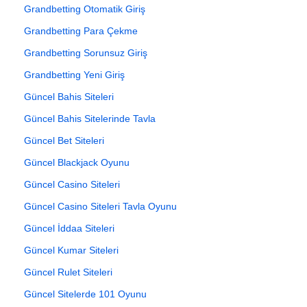
Grandbetting Otomatik Giriş
Grandbetting Para Çekme
Grandbetting Sorunsuz Giriş
Grandbetting Yeni Giriş
Güncel Bahis Siteleri
Güncel Bahis Sitelerinde Tavla
Güncel Bet Siteleri
Güncel Blackjack Oyunu
Güncel Casino Siteleri
Güncel Casino Siteleri Tavla Oyunu
Güncel İddaa Siteleri
Güncel Kumar Siteleri
Güncel Rulet Siteleri
Güncel Sitelerde 101 Oyunu