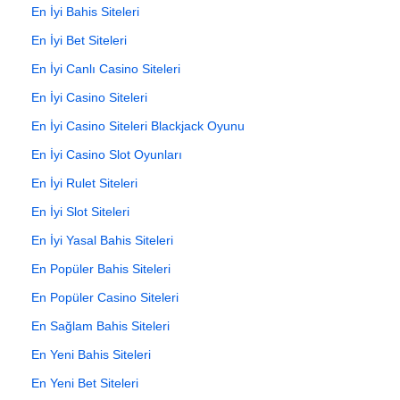
En İyi Bahis Siteleri
En İyi Bet Siteleri
En İyi Canlı Casino Siteleri
En İyi Casino Siteleri
En İyi Casino Siteleri Blackjack Oyunu
En İyi Casino Slot Oyunları
En İyi Rulet Siteleri
En İyi Slot Siteleri
En İyi Yasal Bahis Siteleri
En Popüler Bahis Siteleri
En Popüler Casino Siteleri
En Sağlam Bahis Siteleri
En Yeni Bahis Siteleri
En Yeni Bet Siteleri