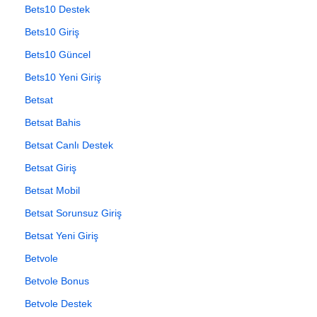
Bets10 Destek
Bets10 Giriş
Bets10 Güncel
Bets10 Yeni Giriş
Betsat
Betsat Bahis
Betsat Canlı Destek
Betsat Giriş
Betsat Mobil
Betsat Sorunsuz Giriş
Betsat Yeni Giriş
Betvole
Betvole Bonus
Betvole Destek