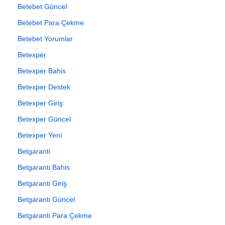
Betebet Güncel
Betebet Para Çekme
Betebet Yorumlar
Betexper
Betexper Bahis
Betexper Destek
Betexper Giriş
Betexper Güncel
Betexper Yeni
Betgaranti
Betgaranti Bahis
Betgaranti Giriş
Betgaranti Güncel
Betgaranti Para Çekme