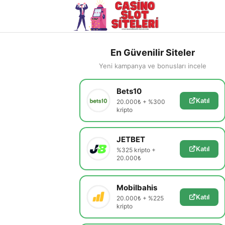
En Güvenilir Siteler
Yeni kampanya ve bonusları incele
Bets10
Katıl
20.000₺ + %300
kripto
JETBET
Katıl
%325 kripto +
20.000₺
Mobilbahis
Katıl
20.000₺ + %225
kripto