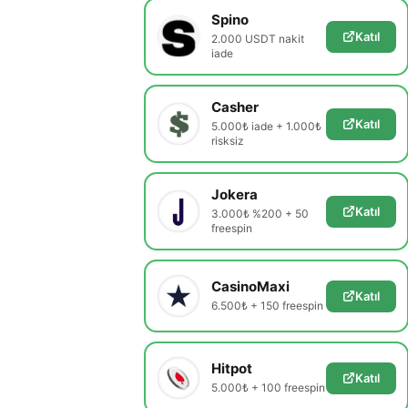
Spino
Katıl
2.000 USDT nakit
iade
Casher
Katıl
5.000₺ iade + 1.000₺
risksiz
Jokera
Katıl
3.000₺ %200 + 50
freespin
CasinoMaxi
Katıl
6.500₺ + 150 freespin
Hitpot
Katıl
5.000₺ + 100 freespin