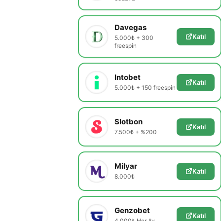
Davegas
Katıl
5.000₺ + 300
freespin
Intobet
Katıl
5.000₺ + 150 freespin
Slotbon
Katıl
7.500₺ + %200
Milyar
Katıl
8.000₺
Genzobet
Katıl
4.000₺ Her Ay