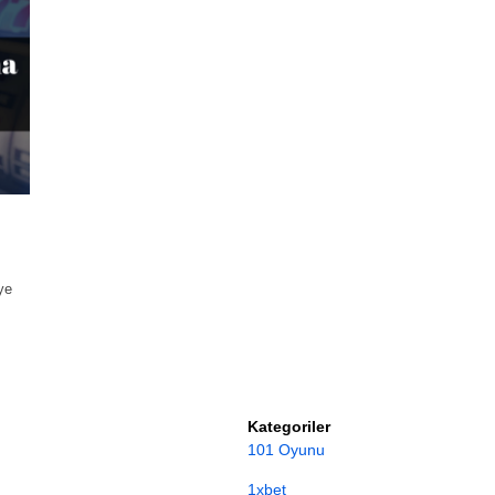
ye
Kategoriler
101 Oyunu
1xbet