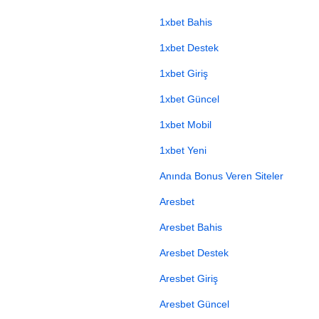
1xbet Bahis
1xbet Destek
1xbet Giriş
1xbet Güncel
1xbet Mobil
1xbet Yeni
Anında Bonus Veren Siteler
Aresbet
Aresbet Bahis
Aresbet Destek
Aresbet Giriş
Aresbet Güncel