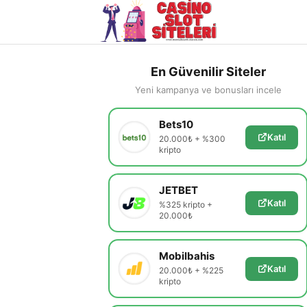
En Güvenilir Siteler
Yeni kampanya ve bonusları incele
Bets10
Katıl
20.000₺ + %300
kripto
JETBET
Katıl
%325 kripto +
20.000₺
Mobilbahis
Katıl
20.000₺ + %225
kripto