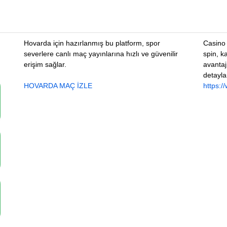
Hovarda için hazırlanmış bu platform, spor
Casino 
severlere canlı maç yayınlarına hızlı ve güvenilir
spin, k
erişim sağlar.
avantaj
detayla
HOVARDA MAÇ İZLE
https:/