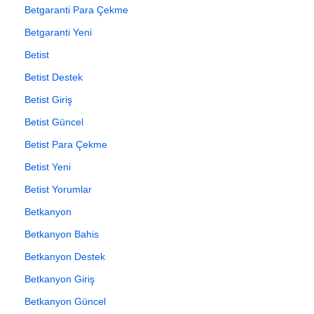
Betgaranti Para Çekme
Betgaranti Yeni
Betist
Betist Destek
Betist Giriş
Betist Güncel
Betist Para Çekme
Betist Yeni
Betist Yorumlar
Betkanyon
Betkanyon Bahis
Betkanyon Destek
Betkanyon Giriş
Betkanyon Güncel