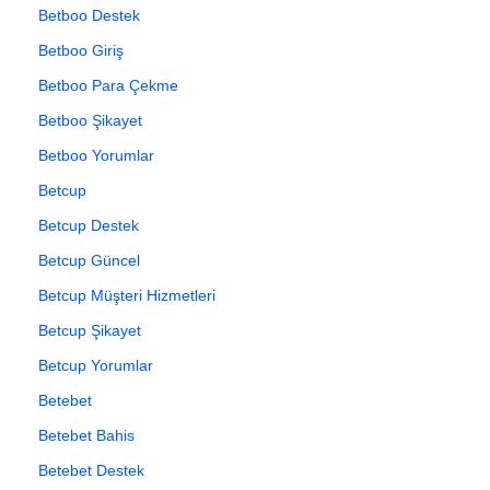
Betboo Destek
Betboo Giriş
Betboo Para Çekme
Betboo Şikayet
Betboo Yorumlar
Betcup
Betcup Destek
Betcup Güncel
Betcup Müşteri Hizmetleri
Betcup Şikayet
Betcup Yorumlar
Betebet
Betebet Bahis
Betebet Destek