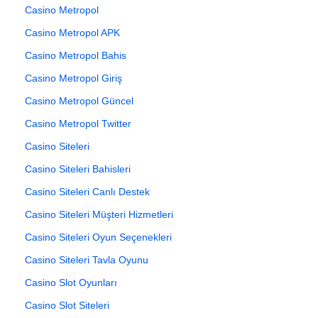
Casino Metropol
Casino Metropol APK
Casino Metropol Bahis
Casino Metropol Giriş
Casino Metropol Güncel
Casino Metropol Twitter
Casino Siteleri
Casino Siteleri Bahisleri
Casino Siteleri Canlı Destek
Casino Siteleri Müşteri Hizmetleri
Casino Siteleri Oyun Seçenekleri
Casino Siteleri Tavla Oyunu
Casino Slot Oyunları
Casino Slot Siteleri