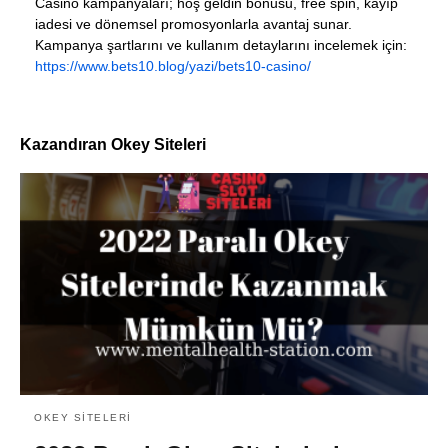
Casino kampanyaları; hoş geldin bonusu, free spin, kayıp
iadesi ve dönemsel promosyonlarla avantaj sunar.
Kampanya şartlarını ve kullanım detaylarını incelemek için:
https://www.bets10.blog/yazi/bets10-casino/
Kazandıran Okey Siteleri
OKEY SITELERI