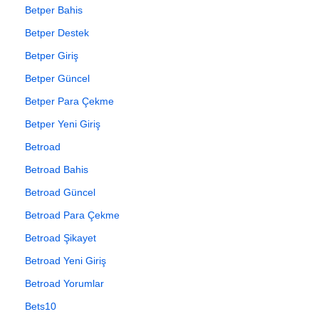
Betper Bahis
Betper Destek
Betper Giriş
Betper Güncel
Betper Para Çekme
Betper Yeni Giriş
Betroad
Betroad Bahis
Betroad Güncel
Betroad Para Çekme
Betroad Şikayet
Betroad Yeni Giriş
Betroad Yorumlar
Bets10