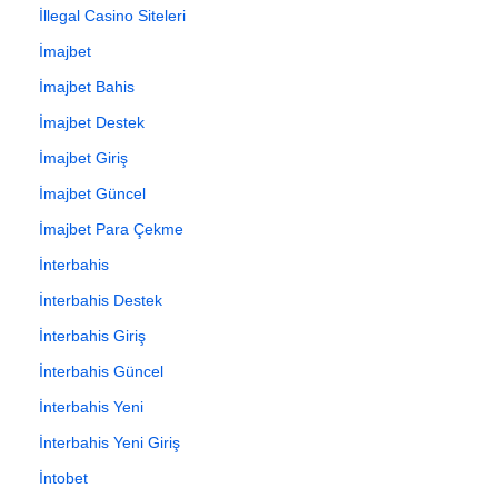
İllegal Casino Siteleri
İmajbet
İmajbet Bahis
İmajbet Destek
İmajbet Giriş
İmajbet Güncel
İmajbet Para Çekme
İnterbahis
İnterbahis Destek
İnterbahis Giriş
İnterbahis Güncel
İnterbahis Yeni
İnterbahis Yeni Giriş
İntobet