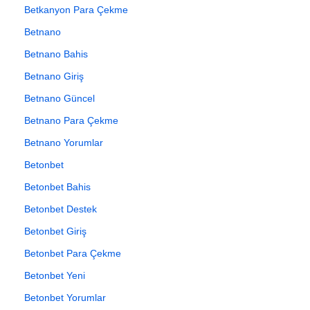
Betkanyon Para Çekme
Betnano
Betnano Bahis
Betnano Giriş
Betnano Güncel
Betnano Para Çekme
Betnano Yorumlar
Betonbet
Betonbet Bahis
Betonbet Destek
Betonbet Giriş
Betonbet Para Çekme
Betonbet Yeni
Betonbet Yorumlar