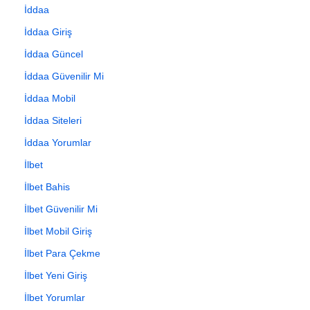
İddaa
İddaa Giriş
İddaa Güncel
İddaa Güvenilir Mi
İddaa Mobil
İddaa Siteleri
İddaa Yorumlar
İlbet
İlbet Bahis
İlbet Güvenilir Mi
İlbet Mobil Giriş
İlbet Para Çekme
İlbet Yeni Giriş
İlbet Yorumlar