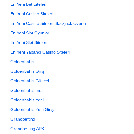
En Yeni Bet Siteleri
En Yeni Casino Siteleri
En Yeni Casino Siteleri Blackjack Oyunu
En Yeni Slot Oyunları
En Yeni Slot Siteleri
En Yeni Yabancı Casino Siteleri
Goldenbahis
Goldenbahis Giriş
Goldenbahis Güncel
Goldenbahis İndir
Goldenbahis Yeni
Goldenbahis Yeni Giriş
Grandbetting
Grandbetting APK