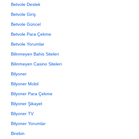
Betvole Destek
Betvole Giriş
Betvole Güncel
Betvole Para Çekme
Betvole Yorumlar
Bilinmeyen Bahis Siteleri
Bilinmeyen Casino Siteleri
Bilyoner
Bilyoner Mobil
Bilyoner Para Çekme
Bilyoner Şikayet
Bilyoner TV
Bilyoner Yorumlar
Birebin