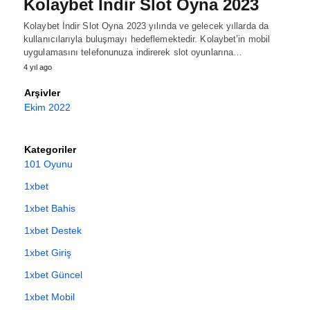
Kolaybet İndir Slot Oyna 2023
Kolaybet İndir Slot Oyna 2023 yılında ve gelecek yıllarda da
kullanıcılarıyla buluşmayı hedeflemektedir. Kolaybet’in mobil
uygulamasını telefonunuza indirerek slot oyunlarına…
4 yıl ago
Arşivler
Ekim 2022
Kategoriler
101 Oyunu
1xbet
1xbet Bahis
1xbet Destek
1xbet Giriş
1xbet Güncel
1xbet Mobil