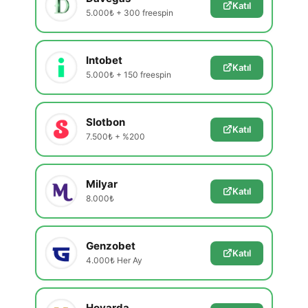
Katıl
5.000₺ + 300 freespin
Intobet
Katıl
5.000₺ + 150 freespin
Slotbon
Katıl
7.500₺ + %200
Milyar
Katıl
8.000₺
Genzobet
Katıl
4.000₺ Her Ay
Hovarda