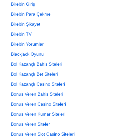
Birebin Giriş
Birebin Para Çekme
Birebin Şikayet
Birebin TV
Birebin Yorumlar
Blackjack Oyunu
Bol Kazançlı Bahis Siteleri
Bol Kazançlı Bet Siteleri
Bol Kazançlı Casino Siteleri
Bonus Veren Bahis Siteleri
Bonus Veren Casino Siteleri
Bonus Veren Kumar Siteleri
Bonus Veren Siteler
Bonus Veren Slot Casino Siteleri