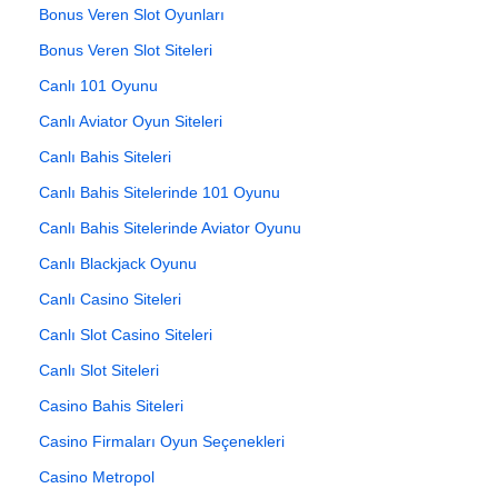
Bonus Veren Slot Oyunları
Bonus Veren Slot Siteleri
Canlı 101 Oyunu
Canlı Aviator Oyun Siteleri
Canlı Bahis Siteleri
Canlı Bahis Sitelerinde 101 Oyunu
Canlı Bahis Sitelerinde Aviator Oyunu
Canlı Blackjack Oyunu
Canlı Casino Siteleri
Canlı Slot Casino Siteleri
Canlı Slot Siteleri
Casino Bahis Siteleri
Casino Firmaları Oyun Seçenekleri
Casino Metropol