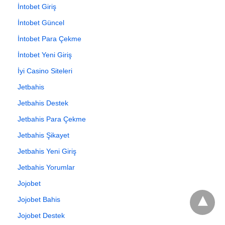
İntobet Giriş
İntobet Güncel
İntobet Para Çekme
İntobet Yeni Giriş
İyi Casino Siteleri
Jetbahis
Jetbahis Destek
Jetbahis Para Çekme
Jetbahis Şikayet
Jetbahis Yeni Giriş
Jetbahis Yorumlar
Jojobet
Jojobet Bahis
Jojobet Destek