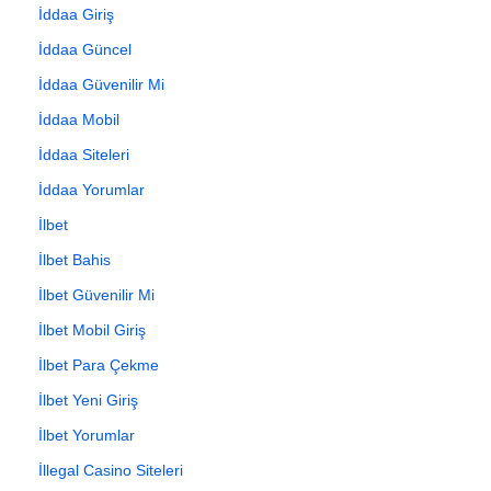
İddaa Giriş
İddaa Güncel
İddaa Güvenilir Mi
İddaa Mobil
İddaa Siteleri
İddaa Yorumlar
İlbet
İlbet Bahis
İlbet Güvenilir Mi
İlbet Mobil Giriş
İlbet Para Çekme
İlbet Yeni Giriş
İlbet Yorumlar
İllegal Casino Siteleri