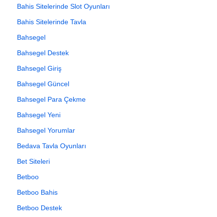
Bahis Sitelerinde Slot Oyunları
Bahis Sitelerinde Tavla
Bahsegel
Bahsegel Destek
Bahsegel Giriş
Bahsegel Güncel
Bahsegel Para Çekme
Bahsegel Yeni
Bahsegel Yorumlar
Bedava Tavla Oyunları
Bet Siteleri
Betboo
Betboo Bahis
Betboo Destek