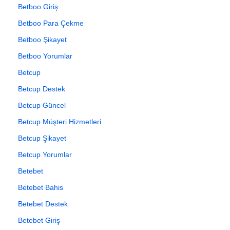
Betboo Giriş
Betboo Para Çekme
Betboo Şikayet
Betboo Yorumlar
Betcup
Betcup Destek
Betcup Güncel
Betcup Müşteri Hizmetleri
Betcup Şikayet
Betcup Yorumlar
Betebet
Betebet Bahis
Betebet Destek
Betebet Giriş