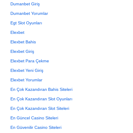
Dumanbet Giriş
Dumanbet Yorumlar
Egt Slot Oyunları
Elexbet
Elexbet Bahis
Elexbet Giriş
Elexbet Para Çekme
Elexbet Yeni Giriş
Elexbet Yorumlar
En Çok Kazandıran Bahis Siteleri
En Çok Kazandıran Slot Oyunları
En Çok Kazandıran Slot Siteleri
En Güncel Casino Siteleri
En Güvenilir Casino Siteleri