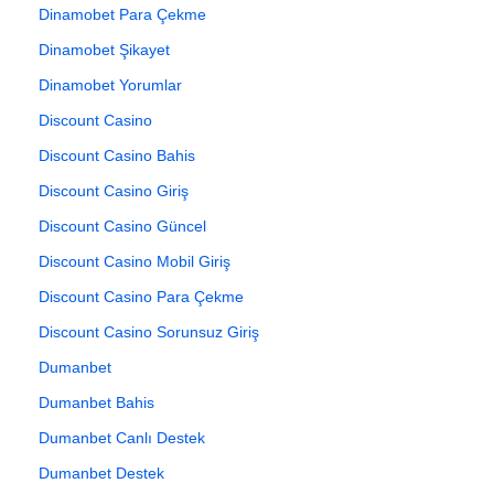
Dinamobet Para Çekme
Dinamobet Şikayet
Dinamobet Yorumlar
Discount Casino
Discount Casino Bahis
Discount Casino Giriş
Discount Casino Güncel
Discount Casino Mobil Giriş
Discount Casino Para Çekme
Discount Casino Sorunsuz Giriş
Dumanbet
Dumanbet Bahis
Dumanbet Canlı Destek
Dumanbet Destek