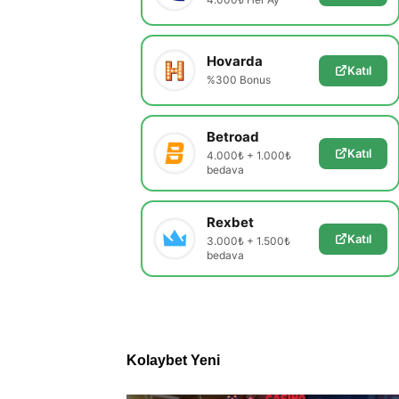
Hovarda
Katıl
%300 Bonus
Betroad
Katıl
4.000₺ + 1.000₺
bedava
Rexbet
Katıl
3.000₺ + 1.500₺
bedava
Kolaybet Yeni