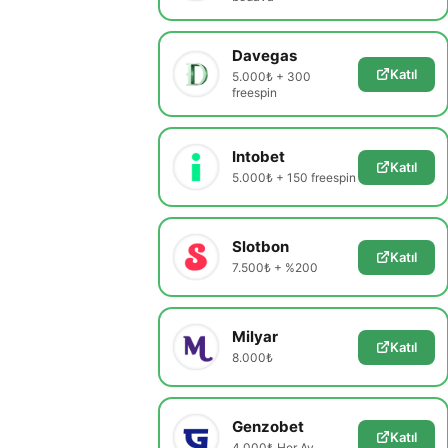
Davegas
Katıl
5.000₺ + 300
freespin
Intobet
Katıl
5.000₺ + 150 freespin
Slotbon
Katıl
7.500₺ + %200
Milyar
Katıl
8.000₺
Genzobet
Katıl
4.000₺ Her Ay