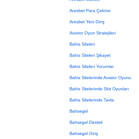
Aresbet Para Çekme
Aresbet Yeni Giriş
Aviotor Oyun Stratejileri
Bahis Siteleri
Bahis Siteleri Şikayet
Bahis Siteleri Yorumlar
Bahis Sitelerinde Aviator Oyunu
Bahis Sitelerinde Slot Oyunları
Bahis Sitelerinde Tavla
Bahsegel
Bahsegel Destek
Bahsegel Giriş