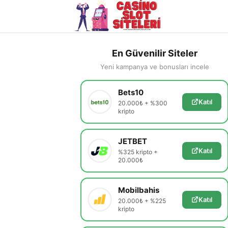
En Güvenilir Siteler
Yeni kampanya ve bonusları incele
Bets10
Katıl
20.000₺ + %300
kripto
JETBET
Katıl
%325 kripto +
20.000₺
Mobilbahis
Katıl
20.000₺ + %225
kripto