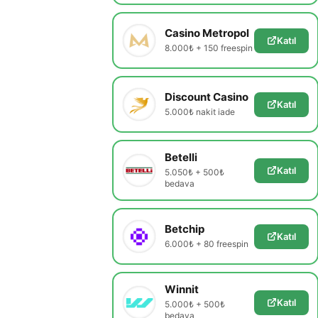
Casino Metropol
Katıl
8.000₺ + 150 freespin
Discount Casino
Katıl
5.000₺ nakit iade
Betelli
Katıl
5.050₺ + 500₺
bedava
Betchip
Katıl
6.000₺ + 80 freespin
Winnit
Katıl
5.000₺ + 500₺
bedava