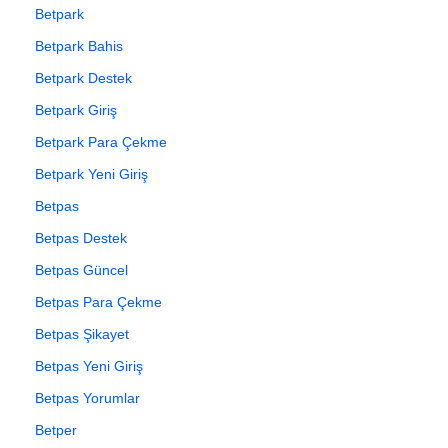
Betpark
Betpark Bahis
Betpark Destek
Betpark Giriş
Betpark Para Çekme
Betpark Yeni Giriş
Betpas
Betpas Destek
Betpas Güncel
Betpas Para Çekme
Betpas Şikayet
Betpas Yeni Giriş
Betpas Yorumlar
Betper