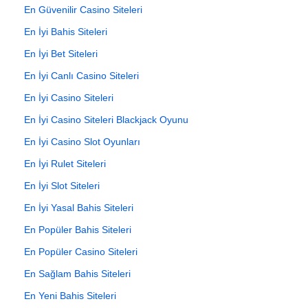
En Güvenilir Casino Siteleri
En İyi Bahis Siteleri
En İyi Bet Siteleri
En İyi Canlı Casino Siteleri
En İyi Casino Siteleri
En İyi Casino Siteleri Blackjack Oyunu
En İyi Casino Slot Oyunları
En İyi Rulet Siteleri
En İyi Slot Siteleri
En İyi Yasal Bahis Siteleri
En Popüler Bahis Siteleri
En Popüler Casino Siteleri
En Sağlam Bahis Siteleri
En Yeni Bahis Siteleri