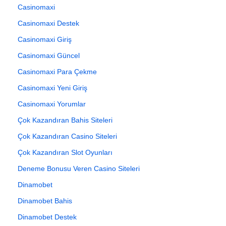
Casinomaxi
Casinomaxi Destek
Casinomaxi Giriş
Casinomaxi Güncel
Casinomaxi Para Çekme
Casinomaxi Yeni Giriş
Casinomaxi Yorumlar
Çok Kazandıran Bahis Siteleri
Çok Kazandıran Casino Siteleri
Çok Kazandıran Slot Oyunları
Deneme Bonusu Veren Casino Siteleri
Dinamobet
Dinamobet Bahis
Dinamobet Destek