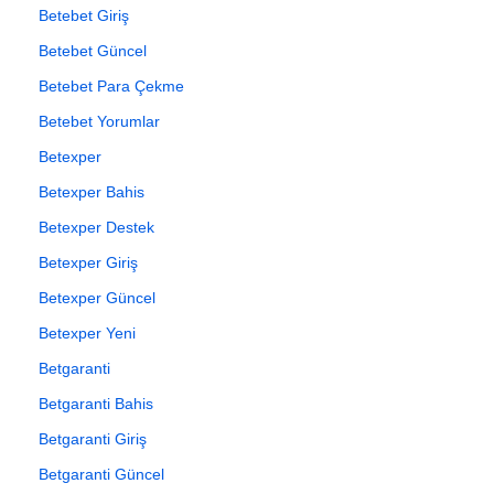
Betebet Giriş
Betebet Güncel
Betebet Para Çekme
Betebet Yorumlar
Betexper
Betexper Bahis
Betexper Destek
Betexper Giriş
Betexper Güncel
Betexper Yeni
Betgaranti
Betgaranti Bahis
Betgaranti Giriş
Betgaranti Güncel