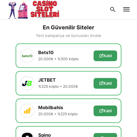
En Güvenilir Siteler
Yeni kampanya ve bonusları incele
Type
Bets10
your
Katıl
searc
20.000₺ + %300 kripto
query
and
hit
enter:
JETBET
Katıl
%325 kripto + 20.000₺
Mobilbahis
Katıl
20.000₺ + %225 kripto
Spino