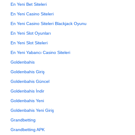
En Yeni Bet Siteleri
En Yeni Casino Siteleri
En Yeni Casino Siteleri Blackjack Oyunu
En Yeni Slot Oyunları
En Yeni Slot Siteleri
En Yeni Yabancı Casino Siteleri
Goldenbahis
Goldenbahis Giriş
Goldenbahis Güncel
Goldenbahis İndir
Goldenbahis Yeni
Goldenbahis Yeni Giriş
Grandbetting
Grandbetting APK