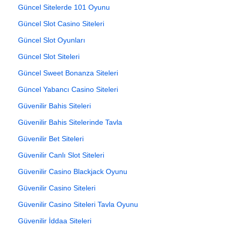
Güncel Sitelerde 101 Oyunu
Güncel Slot Casino Siteleri
Güncel Slot Oyunları
Güncel Slot Siteleri
Güncel Sweet Bonanza Siteleri
Güncel Yabancı Casino Siteleri
Güvenilir Bahis Siteleri
Güvenilir Bahis Sitelerinde Tavla
Güvenilir Bet Siteleri
Güvenilir Canlı Slot Siteleri
Güvenilir Casino Blackjack Oyunu
Güvenilir Casino Siteleri
Güvenilir Casino Siteleri Tavla Oyunu
Güvenilir İddaa Siteleri