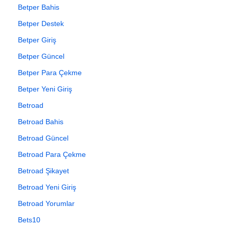
Betper Bahis
Betper Destek
Betper Giriş
Betper Güncel
Betper Para Çekme
Betper Yeni Giriş
Betroad
Betroad Bahis
Betroad Güncel
Betroad Para Çekme
Betroad Şikayet
Betroad Yeni Giriş
Betroad Yorumlar
Bets10