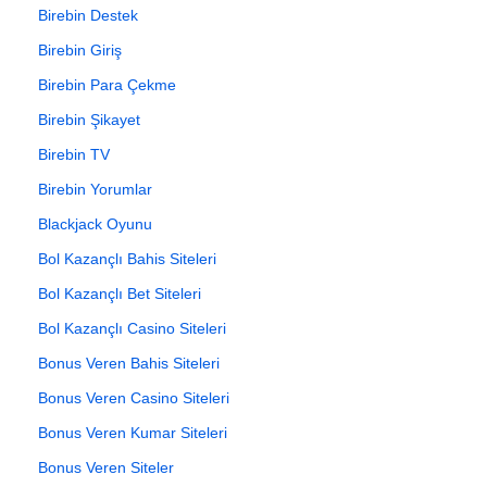
Birebin Destek
Birebin Giriş
Birebin Para Çekme
Birebin Şikayet
Birebin TV
Birebin Yorumlar
Blackjack Oyunu
Bol Kazançlı Bahis Siteleri
Bol Kazançlı Bet Siteleri
Bol Kazançlı Casino Siteleri
Bonus Veren Bahis Siteleri
Bonus Veren Casino Siteleri
Bonus Veren Kumar Siteleri
Bonus Veren Siteler