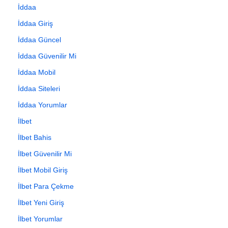
İddaa
İddaa Giriş
İddaa Güncel
İddaa Güvenilir Mi
İddaa Mobil
İddaa Siteleri
İddaa Yorumlar
İlbet
İlbet Bahis
İlbet Güvenilir Mi
İlbet Mobil Giriş
İlbet Para Çekme
İlbet Yeni Giriş
İlbet Yorumlar