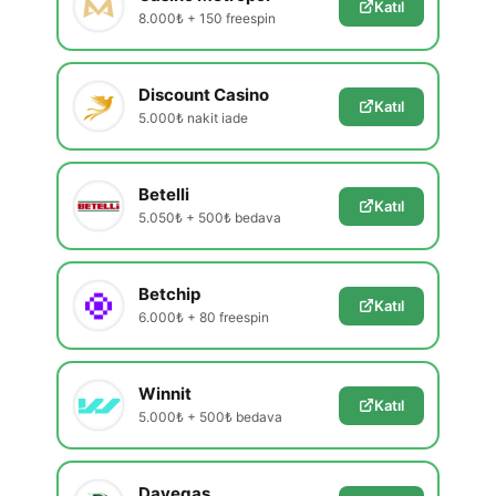
Katıl
8.000₺ + 150 freespin
Discount Casino
Katıl
5.000₺ nakit iade
Betelli
Katıl
5.050₺ + 500₺ bedava
Betchip
Katıl
6.000₺ + 80 freespin
Winnit
Katıl
5.000₺ + 500₺ bedava
Davegas