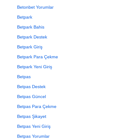
Betonbet Yorumlar
Betpark
Betpark Bahis
Betpark Destek
Betpark Giriş
Betpark Para Çekme
Betpark Yeni Giriş
Betpas
Betpas Destek
Betpas Güncel
Betpas Para Çekme
Betpas Şikayet
Betpas Yeni Giriş
Betpas Yorumlar