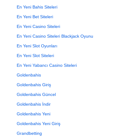
En Yeni Bahis Siteleri
En Yeni Bet Siteleri
En Yeni Casino Siteleri
En Yeni Casino Siteleri Blackjack Oyunu
En Yeni Slot Oyunları
En Yeni Slot Siteleri
En Yeni Yabancı Casino Siteleri
Goldenbahis
Goldenbahis Giriş
Goldenbahis Güncel
Goldenbahis İndir
Goldenbahis Yeni
Goldenbahis Yeni Giriş
Grandbetting