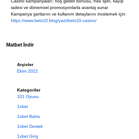
Casino kampanyaları; hoş geldin bonusu, free spin, kayıp
iadesi ve dönemsel promosyonlarla avantaj sunar.
Kampanya şartlarını ve kullanım detaylarını incelemek için:
https://www.bets10.blog/yazi/bets10-casino/
Matbet İndir
Arşivler
Ekim 2022
Kategoriler
101 Oyunu
1xbet
1xbet Bahis
1xbet Destek
1xbet Giriş