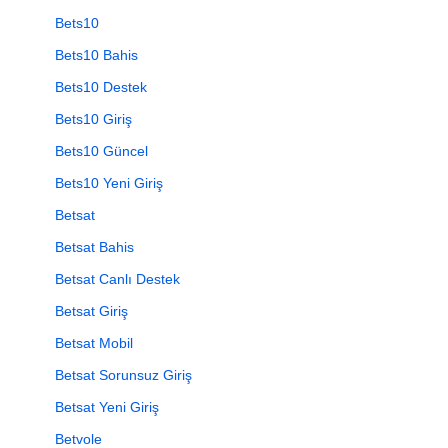
Bets10
Bets10 Bahis
Bets10 Destek
Bets10 Giriş
Bets10 Güncel
Bets10 Yeni Giriş
Betsat
Betsat Bahis
Betsat Canlı Destek
Betsat Giriş
Betsat Mobil
Betsat Sorunsuz Giriş
Betsat Yeni Giriş
Betvole