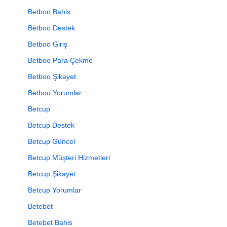
Betboo Bahis
Betboo Destek
Betboo Giriş
Betboo Para Çekme
Betboo Şikayet
Betboo Yorumlar
Betcup
Betcup Destek
Betcup Güncel
Betcup Müşteri Hizmetleri
Betcup Şikayet
Betcup Yorumlar
Betebet
Betebet Bahis