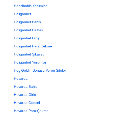
Hepsibahis Yorumlar
Holiganbet
Holiganbet Bahis
Holiganbet Destek
Holiganbet Giriş
Holiganbet Para Çekme
Holiganbet Şikayet
Holiganbet Yorumlar
Hoş Geldin Bonusu Veren Siteler
Hovarda
Hovarda Bahis
Hovarda Giriş
Hovarda Güncel
Hovarda Para Çekme