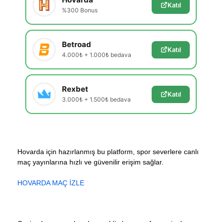
Katıl
%300 Bonus
Betroad
Katıl
4.000₺ + 1.000₺ bedava
Rexbet
Katıl
3.000₺ + 1.500₺ bedava
Hovarda için hazırlanmış bu platform, spor severlere canlı
maç yayınlarına hızlı ve güvenilir erişim sağlar.
HOVARDA MAÇ İZLE