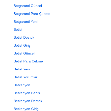
Betgaranti Güncel
Betgaranti Para Çekme
Betgaranti Yeni
Betist
Betist Destek
Betist Giriş
Betist Güncel
Betist Para Çekme
Betist Yeni
Betist Yorumlar
Betkanyon
Betkanyon Bahis
Betkanyon Destek
Betkanyon Giriş