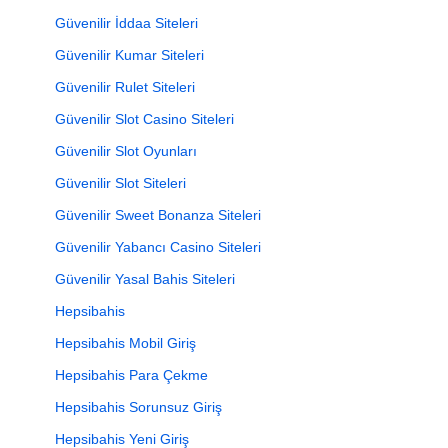
Güvenilir İddaa Siteleri
Güvenilir Kumar Siteleri
Güvenilir Rulet Siteleri
Güvenilir Slot Casino Siteleri
Güvenilir Slot Oyunları
Güvenilir Slot Siteleri
Güvenilir Sweet Bonanza Siteleri
Güvenilir Yabancı Casino Siteleri
Güvenilir Yasal Bahis Siteleri
Hepsibahis
Hepsibahis Mobil Giriş
Hepsibahis Para Çekme
Hepsibahis Sorunsuz Giriş
Hepsibahis Yeni Giriş