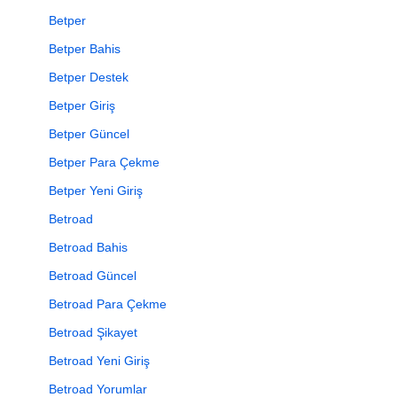
Betper
Betper Bahis
Betper Destek
Betper Giriş
Betper Güncel
Betper Para Çekme
Betper Yeni Giriş
Betroad
Betroad Bahis
Betroad Güncel
Betroad Para Çekme
Betroad Şikayet
Betroad Yeni Giriş
Betroad Yorumlar