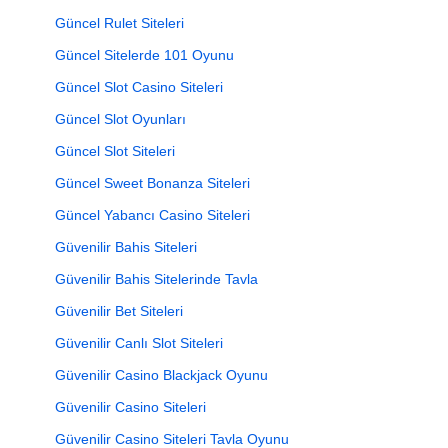
Güncel Rulet Siteleri
Güncel Sitelerde 101 Oyunu
Güncel Slot Casino Siteleri
Güncel Slot Oyunları
Güncel Slot Siteleri
Güncel Sweet Bonanza Siteleri
Güncel Yabancı Casino Siteleri
Güvenilir Bahis Siteleri
Güvenilir Bahis Sitelerinde Tavla
Güvenilir Bet Siteleri
Güvenilir Canlı Slot Siteleri
Güvenilir Casino Blackjack Oyunu
Güvenilir Casino Siteleri
Güvenilir Casino Siteleri Tavla Oyunu