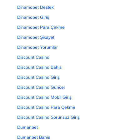
Dinamobet Destek
Dinamobet Giriş
Dinamobet Para Çekme
Dinamobet Şikayet
Dinamobet Yorumlar
Discount Casino
Discount Casino Bahis
Discount Casino Giriş
Discount Casino Güncel
Discount Casino Mobil Giriş
Discount Casino Para Çekme
Discount Casino Sorunsuz Giriş
Dumanbet
Dumanbet Bahis