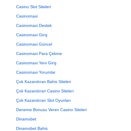
Casino Slot Siteleri
Casinomaxi
Casinomaxi Destek
Casinomaxi Giriş
Casinomaxi Güncel
Casinomaxi Para Çekme
Casinomaxi Yeni Giriş
Casinomaxi Yorumlar
Çok Kazandıran Bahis Siteleri
Çok Kazandıran Casino Siteleri
Çok Kazandıran Slot Oyunları
Deneme Bonusu Veren Casino Siteleri
Dinamobet
Dinamobet Bahis