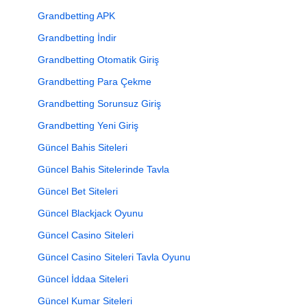
Grandbetting APK
Grandbetting İndir
Grandbetting Otomatik Giriş
Grandbetting Para Çekme
Grandbetting Sorunsuz Giriş
Grandbetting Yeni Giriş
Güncel Bahis Siteleri
Güncel Bahis Sitelerinde Tavla
Güncel Bet Siteleri
Güncel Blackjack Oyunu
Güncel Casino Siteleri
Güncel Casino Siteleri Tavla Oyunu
Güncel İddaa Siteleri
Güncel Kumar Siteleri