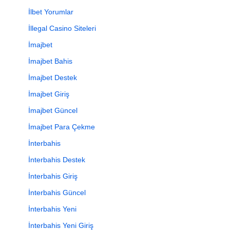
İlbet Yorumlar
İllegal Casino Siteleri
İmajbet
İmajbet Bahis
İmajbet Destek
İmajbet Giriş
İmajbet Güncel
İmajbet Para Çekme
İnterbahis
İnterbahis Destek
İnterbahis Giriş
İnterbahis Güncel
İnterbahis Yeni
İnterbahis Yeni Giriş