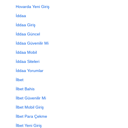
Hovarda Yeni Giriş
İddaa
İddaa Giriş
İddaa Güncel
İddaa Güvenilir Mi
İddaa Mobil
İddaa Siteleri
İddaa Yorumlar
İlbet
İlbet Bahis
İlbet Güvenilir Mi
İlbet Mobil Giriş
İlbet Para Çekme
İlbet Yeni Giriş