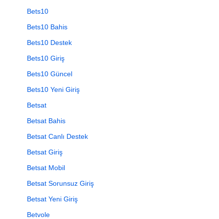
Bets10
Bets10 Bahis
Bets10 Destek
Bets10 Giriş
Bets10 Güncel
Bets10 Yeni Giriş
Betsat
Betsat Bahis
Betsat Canlı Destek
Betsat Giriş
Betsat Mobil
Betsat Sorunsuz Giriş
Betsat Yeni Giriş
Betvole