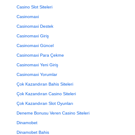
Casino Slot Siteleri
Casinomaxi
Casinomaxi Destek
Casinomaxi Giriş
Casinomaxi Güncel
Casinomaxi Para Çekme
Casinomaxi Yeni Giriş
Casinomaxi Yorumlar
Çok Kazandıran Bahis Siteleri
Çok Kazandıran Casino Siteleri
Çok Kazandıran Slot Oyunları
Deneme Bonusu Veren Casino Siteleri
Dinamobet
Dinamobet Bahis