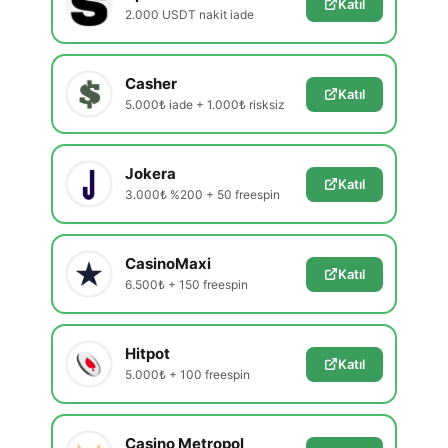
Katıl
2.000 USDT nakit iade
Casher
Katıl
5.000₺ iade + 1.000₺ risksiz
Jokera
Katıl
3.000₺ %200 + 50 freespin
CasinoMaxi
Katıl
6.500₺ + 150 freespin
Hitpot
Katıl
5.000₺ + 100 freespin
Casino Metropol