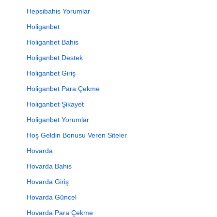
Hepsibahis Yorumlar
Holiganbet
Holiganbet Bahis
Holiganbet Destek
Holiganbet Giriş
Holiganbet Para Çekme
Holiganbet Şikayet
Holiganbet Yorumlar
Hoş Geldin Bonusu Veren Siteler
Hovarda
Hovarda Bahis
Hovarda Giriş
Hovarda Güncel
Hovarda Para Çekme