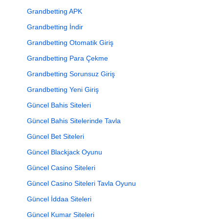
Grandbetting APK
Grandbetting İndir
Grandbetting Otomatik Giriş
Grandbetting Para Çekme
Grandbetting Sorunsuz Giriş
Grandbetting Yeni Giriş
Güncel Bahis Siteleri
Güncel Bahis Sitelerinde Tavla
Güncel Bet Siteleri
Güncel Blackjack Oyunu
Güncel Casino Siteleri
Güncel Casino Siteleri Tavla Oyunu
Güncel İddaa Siteleri
Güncel Kumar Siteleri