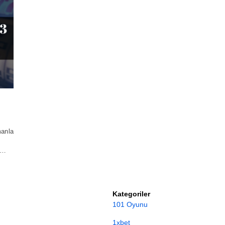
manla
iz…
Kategoriler
101 Oyunu
1xbet