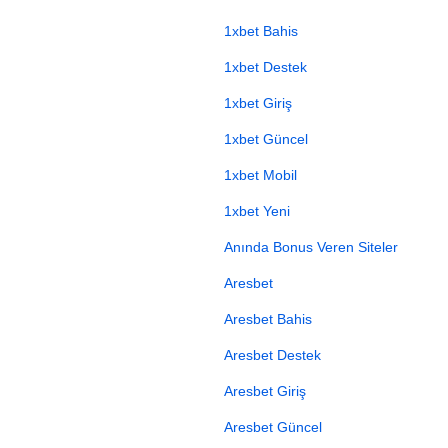
1xbet Bahis
1xbet Destek
1xbet Giriş
1xbet Güncel
1xbet Mobil
1xbet Yeni
Anında Bonus Veren Siteler
Aresbet
Aresbet Bahis
Aresbet Destek
Aresbet Giriş
Aresbet Güncel