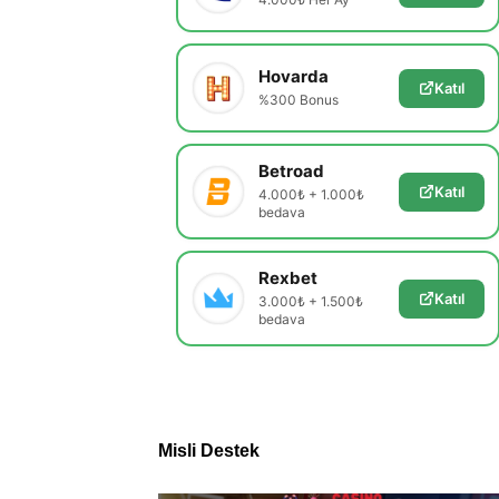
Hovarda
Katıl
%300 Bonus
Betroad
Katıl
4.000₺ + 1.000₺
bedava
Rexbet
Katıl
3.000₺ + 1.500₺
bedava
Misli Destek