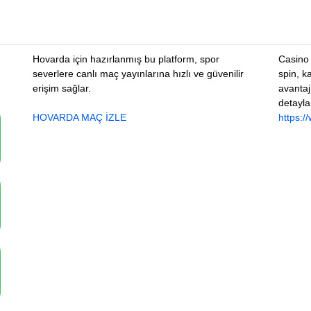
Hovarda için hazırlanmış bu platform, spor
Casino 
severlere canlı maç yayınlarına hızlı ve güvenilir
spin, k
erişim sağlar.
avantaj
detayla
HOVARDA MAÇ İZLE
https:/