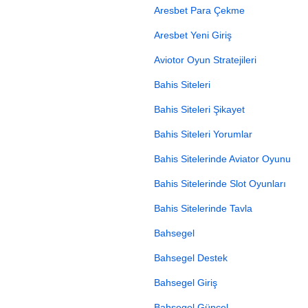
Aresbet Para Çekme
Aresbet Yeni Giriş
Aviotor Oyun Stratejileri
Bahis Siteleri
Bahis Siteleri Şikayet
Bahis Siteleri Yorumlar
Bahis Sitelerinde Aviator Oyunu
Bahis Sitelerinde Slot Oyunları
Bahis Sitelerinde Tavla
Bahsegel
Bahsegel Destek
Bahsegel Giriş
Bahsegel Güncel