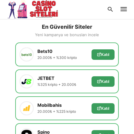
En Güvenilir Siteler
Yeni kampanya ve bonusları incele
Type
Bets10
your
Katıl
searc
20.000₺ + %300 kripto
query
and
hit
enter:
JETBET
Katıl
%325 kripto + 20.000₺
Mobilbahis
Katıl
20.000₺ + %225 kripto
Spino