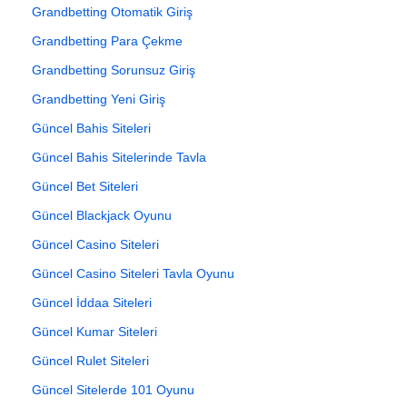
Grandbetting Otomatik Giriş
Grandbetting Para Çekme
Grandbetting Sorunsuz Giriş
Grandbetting Yeni Giriş
Güncel Bahis Siteleri
Güncel Bahis Sitelerinde Tavla
Güncel Bet Siteleri
Güncel Blackjack Oyunu
Güncel Casino Siteleri
Güncel Casino Siteleri Tavla Oyunu
Güncel İddaa Siteleri
Güncel Kumar Siteleri
Güncel Rulet Siteleri
Güncel Sitelerde 101 Oyunu