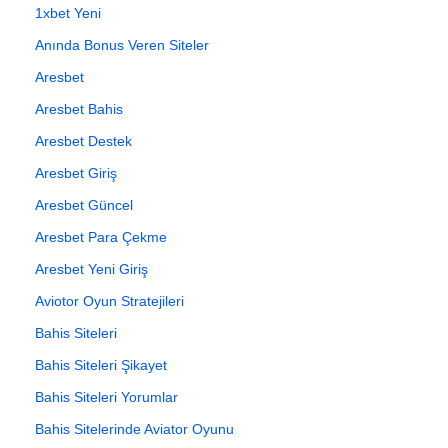
1xbet Yeni
Anında Bonus Veren Siteler
Aresbet
Aresbet Bahis
Aresbet Destek
Aresbet Giriş
Aresbet Güncel
Aresbet Para Çekme
Aresbet Yeni Giriş
Aviotor Oyun Stratejileri
Bahis Siteleri
Bahis Siteleri Şikayet
Bahis Siteleri Yorumlar
Bahis Sitelerinde Aviator Oyunu