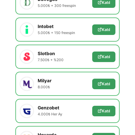
Katıl
5.000₺ + 300 freespin
Intobet
Katıl
5.000₺ + 150 freespin
Slotbon
Katıl
7.500₺ + %200
Milyar
Katıl
8.000₺
Genzobet
Katıl
4.000₺ Her Ay
Hovarda