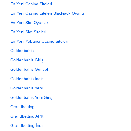
En Yeni Casino Siteleri
En Yeni Casino Siteleri Blackjack Oyunu
En Yeni Slot Oyunları
En Yeni Slot Siteleri
En Yeni Yabancı Casino Siteleri
Goldenbahis
Goldenbahis Giriş
Goldenbahis Güncel
Goldenbahis İndir
Goldenbahis Yeni
Goldenbahis Yeni Giriş
Grandbetting
Grandbetting APK
Grandbetting İndir