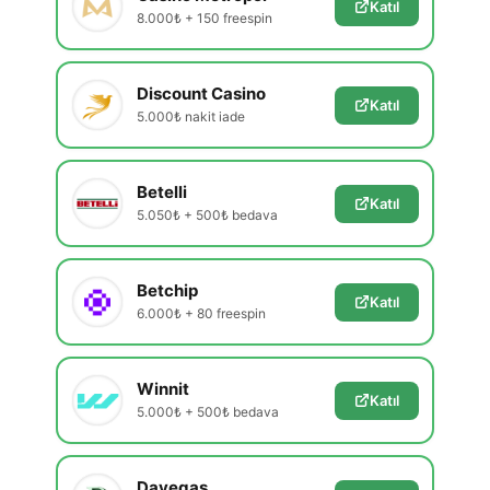
Katıl
8.000₺ + 150 freespin
Discount Casino
Katıl
5.000₺ nakit iade
Betelli
Katıl
5.050₺ + 500₺ bedava
Betchip
Katıl
6.000₺ + 80 freespin
Winnit
Katıl
5.000₺ + 500₺ bedava
Davegas