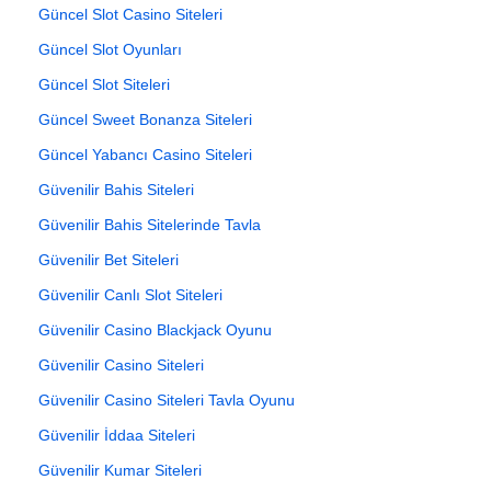
Güncel Slot Casino Siteleri
Güncel Slot Oyunları
Güncel Slot Siteleri
Güncel Sweet Bonanza Siteleri
Güncel Yabancı Casino Siteleri
Güvenilir Bahis Siteleri
Güvenilir Bahis Sitelerinde Tavla
Güvenilir Bet Siteleri
Güvenilir Canlı Slot Siteleri
Güvenilir Casino Blackjack Oyunu
Güvenilir Casino Siteleri
Güvenilir Casino Siteleri Tavla Oyunu
Güvenilir İddaa Siteleri
Güvenilir Kumar Siteleri