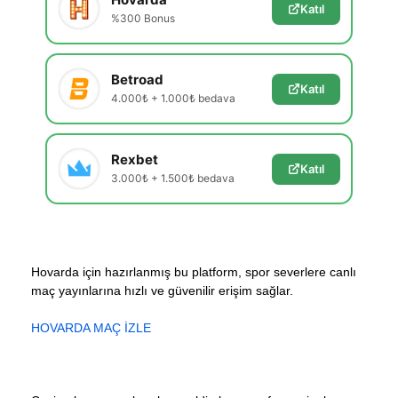
Katıl
%300 Bonus
Betroad
Katıl
4.000₺ + 1.000₺ bedava
Rexbet
Katıl
3.000₺ + 1.500₺ bedava
Hovarda için hazırlanmış bu platform, spor severlere canlı
maç yayınlarına hızlı ve güvenilir erişim sağlar.
HOVARDA MAÇ İZLE