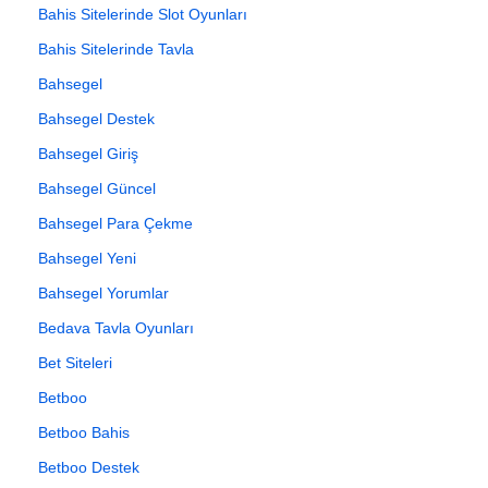
Bahis Sitelerinde Slot Oyunları
Bahis Sitelerinde Tavla
Bahsegel
Bahsegel Destek
Bahsegel Giriş
Bahsegel Güncel
Bahsegel Para Çekme
Bahsegel Yeni
Bahsegel Yorumlar
Bedava Tavla Oyunları
Bet Siteleri
Betboo
Betboo Bahis
Betboo Destek