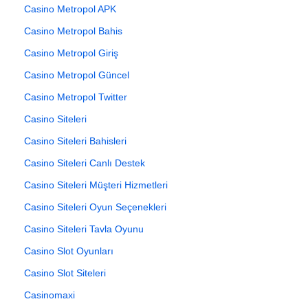
Casino Metropol APK
Casino Metropol Bahis
Casino Metropol Giriş
Casino Metropol Güncel
Casino Metropol Twitter
Casino Siteleri
Casino Siteleri Bahisleri
Casino Siteleri Canlı Destek
Casino Siteleri Müşteri Hizmetleri
Casino Siteleri Oyun Seçenekleri
Casino Siteleri Tavla Oyunu
Casino Slot Oyunları
Casino Slot Siteleri
Casinomaxi